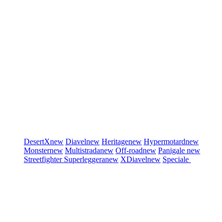
DesertX
new
Diavel
new
Heritage
new
Hypermotard
new
Monster
new
Multistrada
new
Off-road
new
Panigale
new
Streetfighter
Superleggera
new
XDiavel
new
Speciale