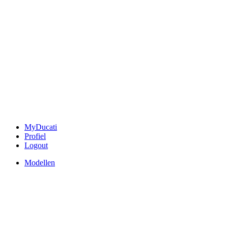
MyDucati
Profiel
Logout
Modellen