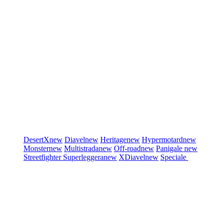
DesertX
new
Diavel
new
Heritage
new
Hypermotard
new
Monster
new
Multistrada
new
Off-road
new
Panigale
new
Streetfighter
Superleggera
new
XDiavel
new
Speciale