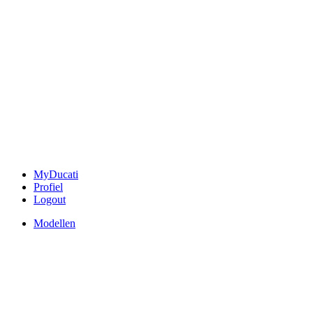
MyDucati
Profiel
Logout
Modellen