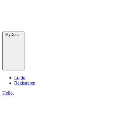
MyDucati
Login
Registreren
Hello,