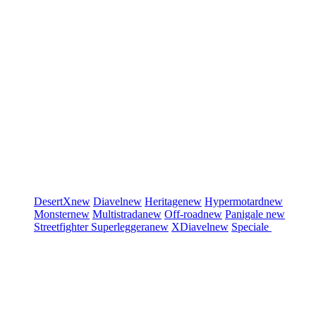
DesertX
new
Diavel
new
Heritage
new
Hypermotard
new
Monster
new
Multistrada
new
Off-road
new
Panigale
new
Streetfighter
Superleggera
new
XDiavel
new
Speciale