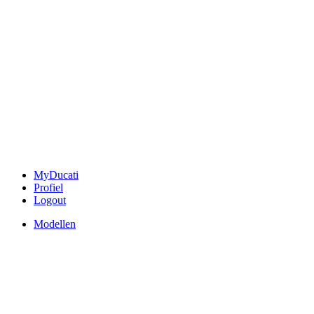
MyDucati
Profiel
Logout
Modellen