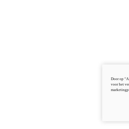
Door op “Al
voor het ve
marketingp