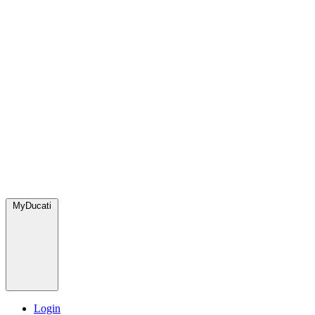
MyDucati
Login