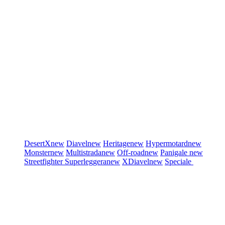
DesertX
new
Diavel
new
Heritage
new
Hypermotard
new
Monster
new
Multistrada
new
Off-road
new
Panigale
new
Streetfighter
Superleggera
new
XDiavel
new
Speciale