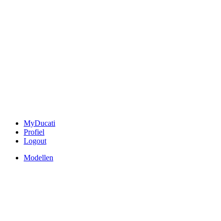
MyDucati
Profiel
Logout
Modellen