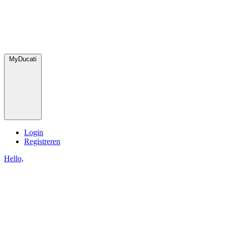
MyDucati
Login
Registreren
Hello,