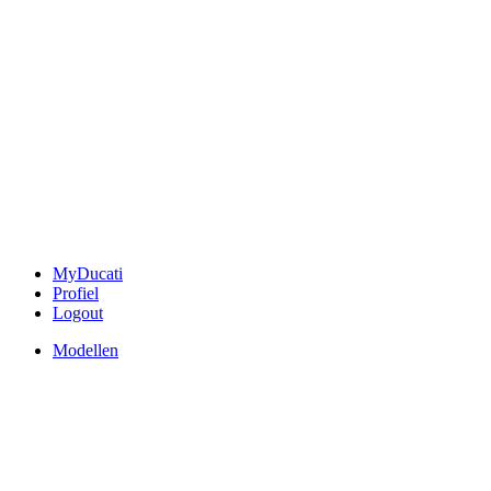
MyDucati
Profiel
Logout
Modellen