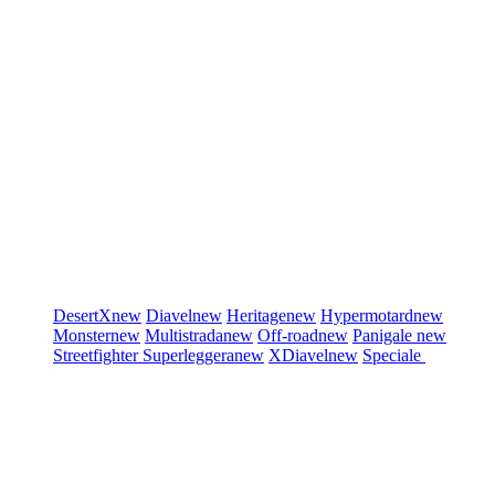
DesertX
new
Diavel
new
Heritage
new
Hypermotard
new
Monster
new
Multistrada
new
Off-road
new
Panigale
new
Streetfighter
Superleggera
new
XDiavel
new
Speciale