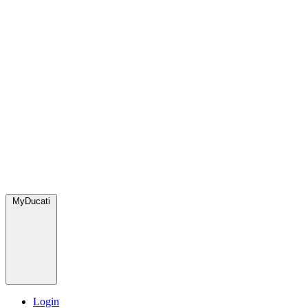
MyDucati
Login