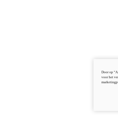
Door op “Al
voor het ve
marketingp