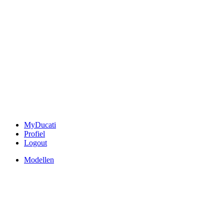
MyDucati
Profiel
Logout
Modellen