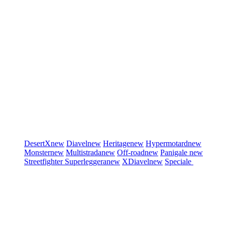
DesertX
new
Diavel
new
Heritage
new
Hypermotard
new
Monster
new
Multistrada
new
Off-road
new
Panigale
new
Streetfighter
Superleggera
new
XDiavel
new
Speciale