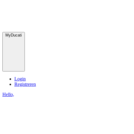
MyDucati
Login
Registreren
Hello,