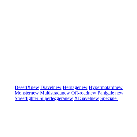
DesertX
new
Diavel
new
Heritage
new
Hypermotard
new
Monster
new
Multistrada
new
Off-road
new
Panigale
new
Streetfighter
Superleggera
new
XDiavel
new
Speciale