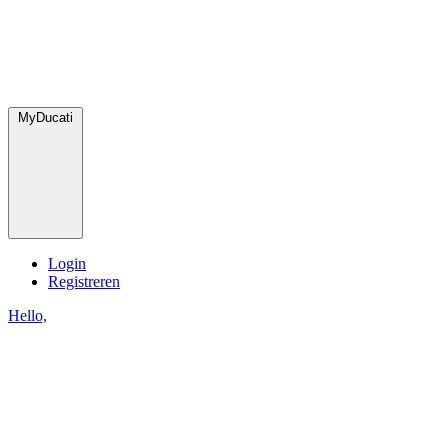
MyDucati
Login
Registreren
Hello,