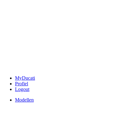
MyDucati
Profiel
Logout
Modellen