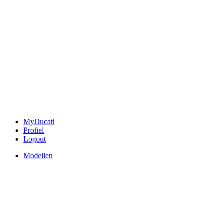
MyDucati
Profiel
Logout
Modellen