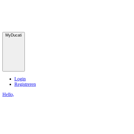
MyDucati
Login
Registreren
Hello,