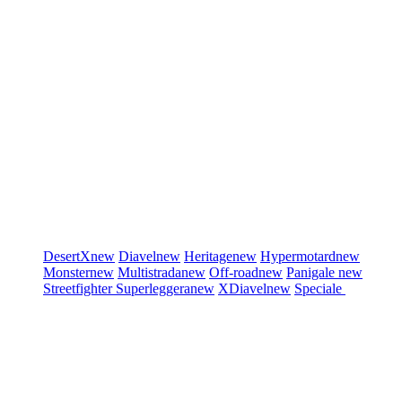
DesertX
new
Diavel
new
Heritage
new
Hypermotard
new
Monster
new
Multistrada
new
Off-road
new
Panigale
new
Streetfighter
Superleggera
new
XDiavel
new
Speciale