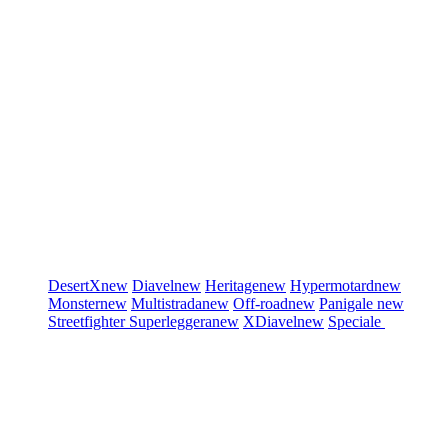
DesertX
new
Diavel
new
Heritage
new
Hypermotard
new
Monster
new
Multistrada
new
Off-road
new
Panigale
new
Streetfighter
Superleggera
new
XDiavel
new
Speciale