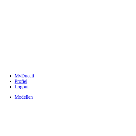
MyDucati
Profiel
Logout
Modellen