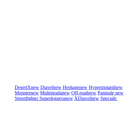
DesertX
new
Diavel
new
Heritage
new
Hypermotard
new
Monster
new
Multistrada
new
Off-road
new
Panigale
new
Streetfighter
Superleggera
new
XDiavel
new
Speciale