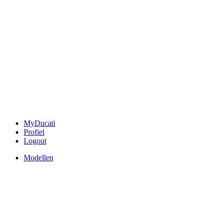
MyDucati
Profiel
Logout
Modellen