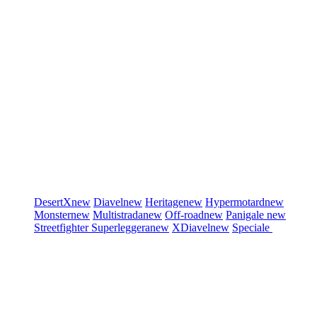
DesertX
new
Diavel
new
Heritage
new
Hypermotard
new
Monster
new
Multistrada
new
Off-road
new
Panigale
new
Streetfighter
Superleggera
new
XDiavel
new
Speciale