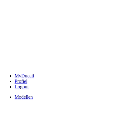
MyDucati
Profiel
Logout
Modellen