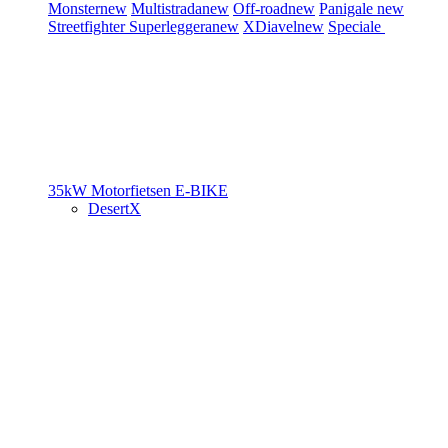
Monster
new
Multistrada
new
Off-road
new
Panigale
new
Streetfighter
Superleggera
new
XDiavel
new
Speciale
35kW Motorfietsen
E-BIKE
DesertX