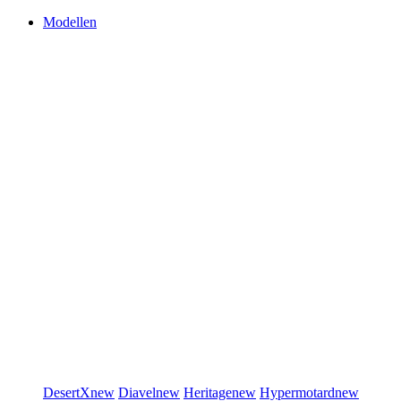
Modellen
DesertX
new
Diavel
new
Heritage
new
Hypermotard
new