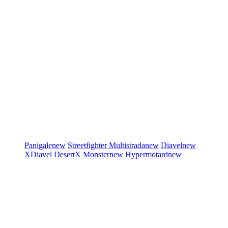
Panigale
new
Streetfighter
Multistrada
new
Diavel
new
XDiavel
DesertX
Monster
new
Hypermotard
new