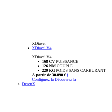
XDiavel
XDiavel V4
XDiavel V4
168 CV
PUISSANCE
126 NM
COUPLE
229 KG
POIDS SANS CARBURANT
À partir de 30.890 €
i
Configurez-la
Découvrez-la
DesertX