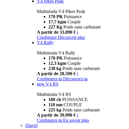
V4 Pikes Peak
Multistrada V4 Pikes Peak
170 PK
Puissance
17,7 kgm
Couple
227 Kg
Poids sans carburant
A partir de 33.890 €
i
Configurer
Découvrir plus
V4 Rally
Multistrada V4 Rally
170 PK
Puissance
12,3 kgm
Couple
238 kg
Poids sans carburant
A partir de 28.590 €
i
Configurez-la
Découvrez-la
new
V4 RS
Multistrada V4 RS
180 ch
PUISSANCE
118 nm
COUPLE
225 kg
Poids sans carburant
A partir de 39.990 €
i
Configurez-la
En savoir plus
Diavel