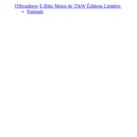
Offroad
new
E-Bike
Motos de 35kW
Éditions Limitées
Panigale