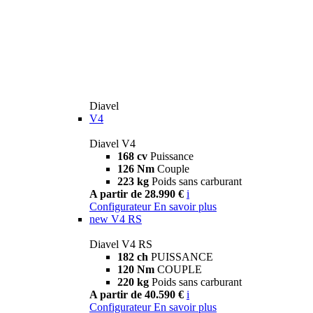
Diavel
V4
Diavel V4
168 cv
Puissance
126 Nm
Couple
223 kg
Poids sans carburant
A partir de 28.990 €
i
Configurateur
En savoir plus
new
V4 RS
Diavel V4 RS
182 ch
PUISSANCE
120 Nm
COUPLE
220 kg
Poids sans carburant
A partir de 40.590 €
i
Configurateur
En savoir plus