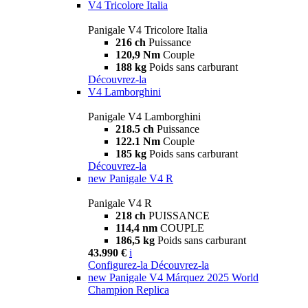
V4 Tricolore Italia
Panigale V4 Tricolore Italia
216 ch
Puissance
120,9 Nm
Couple
188 kg
Poids sans carburant
Découvrez-la
V4 Lamborghini
Panigale V4 Lamborghini
218.5 ch
Puissance
122.1 Nm
Couple
185 kg
Poids sans carburant
Découvrez-la
new
Panigale V4 R
Panigale V4 R
218 ch
PUISSANCE
114,4 nm
COUPLE
186,5 kg
Poids sans carburant
43.990 €
i
Configurez-la
Découvrez-la
new
Panigale V4 Márquez 2025 World
Champion Replica