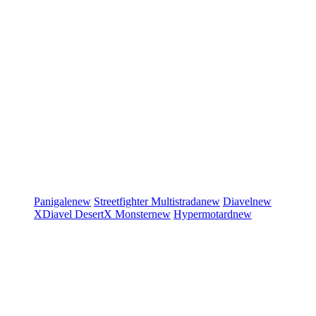
Panigale
new
Streetfighter
Multistrada
new
Diavel
new
XDiavel
DesertX
Monster
new
Hypermotard
new