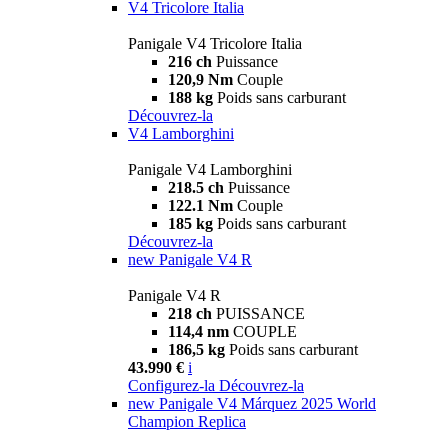
V4 Tricolore Italia
Panigale V4 Tricolore Italia
216 ch
Puissance
120,9 Nm
Couple
188 kg
Poids sans carburant
Découvrez-la
V4 Lamborghini
Panigale V4 Lamborghini
218.5 ch
Puissance
122.1 Nm
Couple
185 kg
Poids sans carburant
Découvrez-la
new
Panigale V4 R
Panigale V4 R
218 ch
PUISSANCE
114,4 nm
COUPLE
186,5 kg
Poids sans carburant
43.990 €
i
Configurez-la
Découvrez-la
new
Panigale V4 Márquez 2025 World
Champion Replica