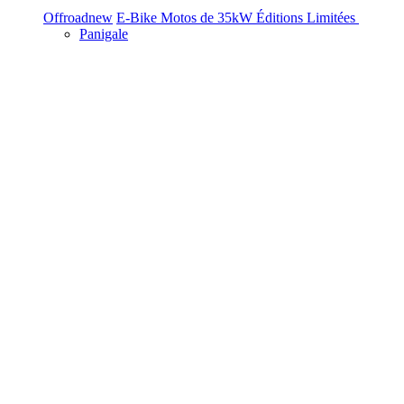
Offroad
new
E-Bike
Motos de 35kW
Éditions Limitées
Panigale