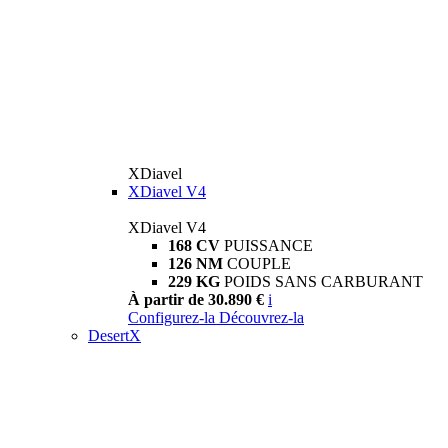
XDiavel
XDiavel V4
XDiavel V4
168 CV
PUISSANCE
126 NM
COUPLE
229 KG
POIDS SANS CARBURANT
À partir de 30.890 €
i
Configurez-la
Découvrez-la
DesertX