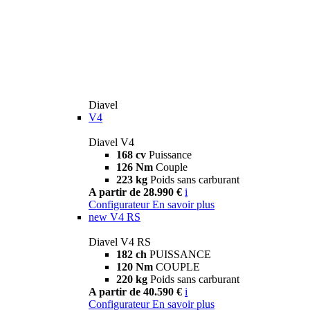
Diavel
V4
Diavel V4
168 cv
Puissance
126 Nm
Couple
223 kg
Poids sans carburant
A partir de 28.990 €
i
Configurateur
En savoir plus
new
V4 RS
Diavel V4 RS
182 ch
PUISSANCE
120 Nm
COUPLE
220 kg
Poids sans carburant
A partir de 40.590 €
i
Configurateur
En savoir plus