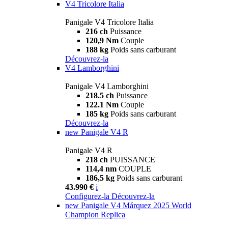
V4 Tricolore Italia
Panigale V4 Tricolore Italia
216 ch
Puissance
120,9 Nm
Couple
188 kg
Poids sans carburant
Découvrez-la
V4 Lamborghini
Panigale V4 Lamborghini
218.5 ch
Puissance
122.1 Nm
Couple
185 kg
Poids sans carburant
Découvrez-la
new
Panigale V4 R
Panigale V4 R
218 ch
PUISSANCE
114,4 nm
COUPLE
186,5 kg
Poids sans carburant
43.990 €
i
Configurez-la
Découvrez-la
new
Panigale V4 Márquez 2025 World
Champion Replica