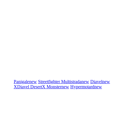
Panigale
new
Streetfighter
Multistrada
new
Diavel
new
XDiavel
DesertX
Monster
new
Hypermotard
new