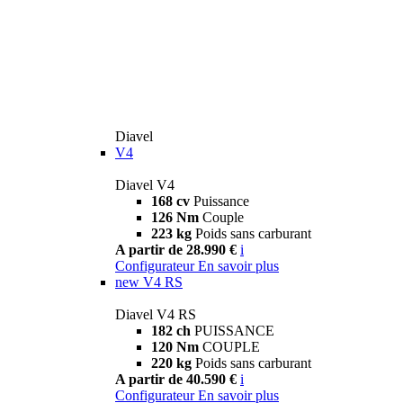
Diavel
V4
Diavel V4
168 cv
Puissance
126 Nm
Couple
223 kg
Poids sans carburant
A partir de 28.990 €
i
Configurateur
En savoir plus
new
V4 RS
Diavel V4 RS
182 ch
PUISSANCE
120 Nm
COUPLE
220 kg
Poids sans carburant
A partir de 40.590 €
i
Configurateur
En savoir plus