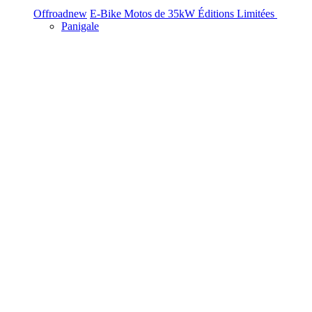
Offroad
new
E-Bike
Motos de 35kW
Éditions Limitées
Panigale