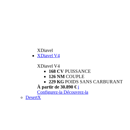
XDiavel
XDiavel V4
XDiavel V4
168 CV
PUISSANCE
126 NM
COUPLE
229 KG
POIDS SANS CARBURANT
À partir de 30.890 €
i
Configurez-la
Découvrez-la
DesertX