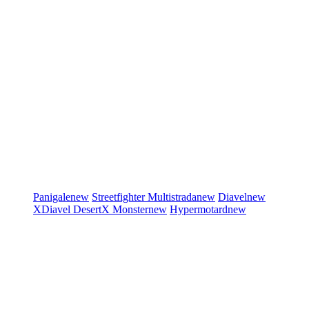
Panigale
new
Streetfighter
Multistrada
new
Diavel
new
XDiavel
DesertX
Monster
new
Hypermotard
new