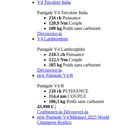
V4 Tricolore Italia
Panigale V4 Tricolore Italia
216 ch
Puissance
120,9 Nm
Couple
188 kg
Poids sans carburant
Découvrez-la
V4 Lamborghini
Panigale V4 Lamborghini
218.5 ch
Puissance
122.1 Nm
Couple
185 kg
Poids sans carburant
Découvrez-la
new
Panigale V4 R
Panigale V4 R
218 ch
PUISSANCE
114,4 nm
COUPLE
186,5 kg
Poids sans carburant
43.990 €
i
Configurez-la
Découvrez-la
new
Panigale V4 Márquez 2025 World
Champion Replica