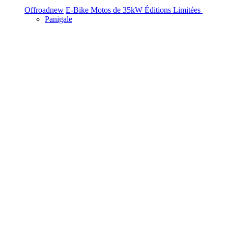
Offroad
new
E-Bike
Motos de 35kW
Éditions Limitées
Panigale