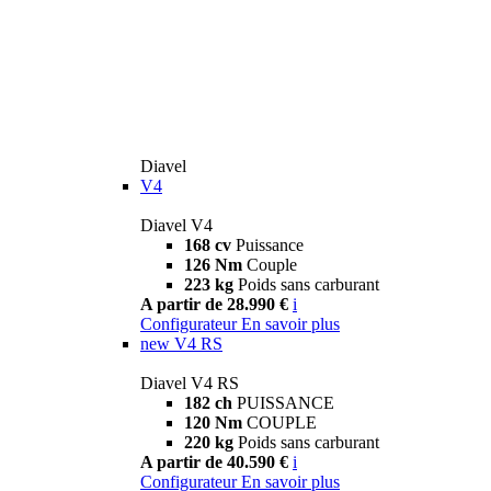
Diavel
V4
Diavel V4
168 cv
Puissance
126 Nm
Couple
223 kg
Poids sans carburant
A partir de 28.990 €
i
Configurateur
En savoir plus
new
V4 RS
Diavel V4 RS
182 ch
PUISSANCE
120 Nm
COUPLE
220 kg
Poids sans carburant
A partir de 40.590 €
i
Configurateur
En savoir plus