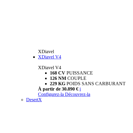
XDiavel
XDiavel V4
XDiavel V4
168 CV
PUISSANCE
126 NM
COUPLE
229 KG
POIDS SANS CARBURANT
À partir de 30.890 €
i
Configurez-la
Découvrez-la
DesertX