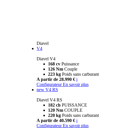
Diavel
V4
Diavel V4
168 cv
Puissance
126 Nm
Couple
223 kg
Poids sans carburant
A partir de 28.990 €
i
Configurateur
En savoir plus
new
V4 RS
Diavel V4 RS
182 ch
PUISSANCE
120 Nm
COUPLE
220 kg
Poids sans carburant
A partir de 40.590 €
i
Configurateur
En savoir plus