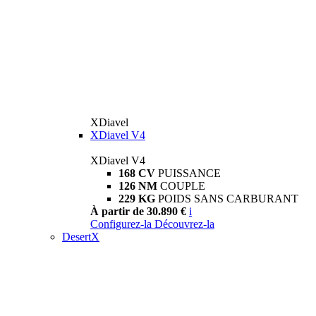
XDiavel
XDiavel V4
XDiavel V4
168 CV
PUISSANCE
126 NM
COUPLE
229 KG
POIDS SANS CARBURANT
À partir de 30.890 €
i
Configurez-la
Découvrez-la
DesertX