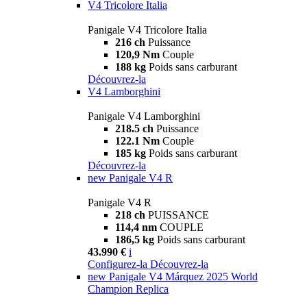
V4 Tricolore Italia
Panigale V4 Tricolore Italia
216 ch
Puissance
120,9 Nm
Couple
188 kg
Poids sans carburant
Découvrez-la
V4 Lamborghini
Panigale V4 Lamborghini
218.5 ch
Puissance
122.1 Nm
Couple
185 kg
Poids sans carburant
Découvrez-la
new
Panigale V4 R
Panigale V4 R
218 ch
PUISSANCE
114,4 nm
COUPLE
186,5 kg
Poids sans carburant
43.990 €
i
Configurez-la
Découvrez-la
new
Panigale V4 Márquez 2025 World
Champion Replica