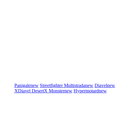
Panigale
new
Streetfighter
Multistrada
new
Diavel
new
XDiavel
DesertX
Monster
new
Hypermotard
new