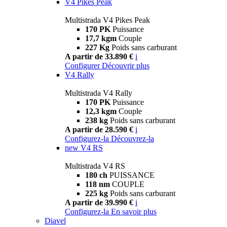
V4 Pikes Peak
Multistrada V4 Pikes Peak
170 PK
Puissance
17,7 kgm
Couple
227 Kg
Poids sans carburant
A partir de 33.890 €
i
Configurer
Découvrir plus
V4 Rally
Multistrada V4 Rally
170 PK
Puissance
12,3 kgm
Couple
238 kg
Poids sans carburant
A partir de 28.590 €
i
Configurez-la
Découvrez-la
new
V4 RS
Multistrada V4 RS
180 ch
PUISSANCE
118 nm
COUPLE
225 kg
Poids sans carburant
A partir de 39.990 €
i
Configurez-la
En savoir plus
Diavel