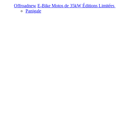
Offroad
new
E-Bike
Motos de 35kW
Éditions Limitées
Panigale