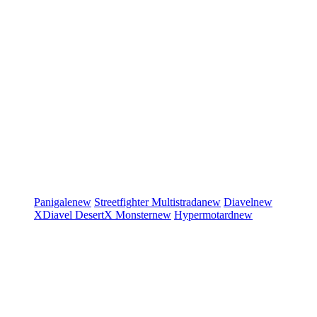
Panigale
new
Streetfighter
Multistrada
new
Diavel
new
XDiavel
DesertX
Monster
new
Hypermotard
new