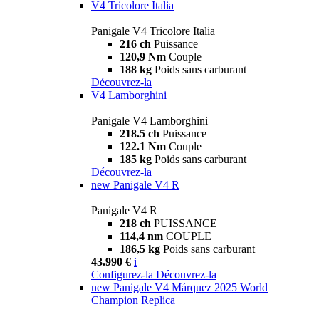
V4 Tricolore Italia
Panigale V4 Tricolore Italia
216 ch
Puissance
120,9 Nm
Couple
188 kg
Poids sans carburant
Découvrez-la
V4 Lamborghini
Panigale V4 Lamborghini
218.5 ch
Puissance
122.1 Nm
Couple
185 kg
Poids sans carburant
Découvrez-la
new
Panigale V4 R
Panigale V4 R
218 ch
PUISSANCE
114,4 nm
COUPLE
186,5 kg
Poids sans carburant
43.990 €
i
Configurez-la
Découvrez-la
new
Panigale V4 Márquez 2025 World
Champion Replica