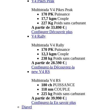
V4 Pikes Peak
Multistrada V4 Pikes Peak
170 PK
Puissance
17,7 kgm
Couple
227 Kg
Poids sans carburant
A partir de 33.890 €
i
Configurer
Découvrir plus
V4 Rally
Multistrada V4 Rally
170 PK
Puissance
12,3 kgm
Couple
238 kg
Poids sans carburant
A partir de 28.590 €
i
Configurez-la
Découvrez-la
new
V4 RS
Multistrada V4 RS
180 ch
PUISSANCE
118 nm
COUPLE
225 kg
Poids sans carburant
A partir de 39.990 €
i
Configurez-la
En savoir plus
Diavel