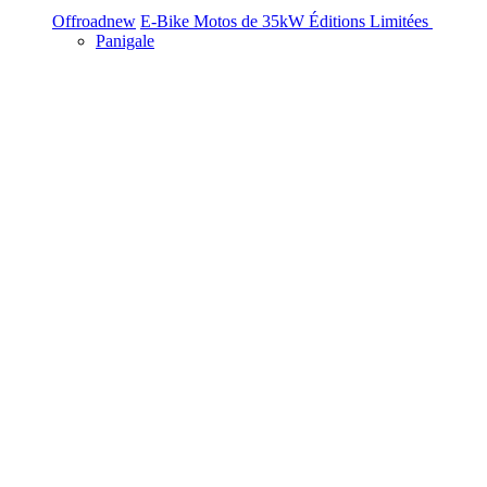
Offroad
new
E-Bike
Motos de 35kW
Éditions Limitées
Panigale