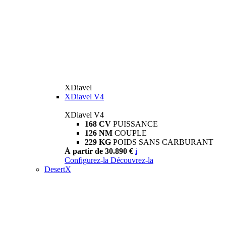
XDiavel
XDiavel V4
XDiavel V4
168 CV
PUISSANCE
126 NM
COUPLE
229 KG
POIDS SANS CARBURANT
À partir de 30.890 €
i
Configurez-la
Découvrez-la
DesertX