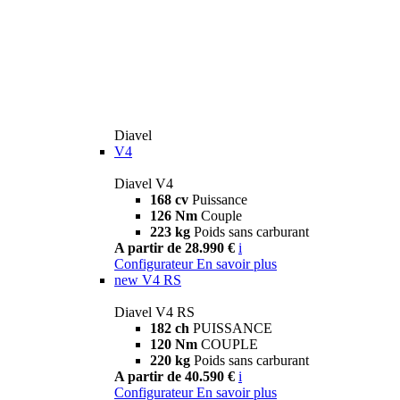
Diavel
V4
Diavel V4
168 cv
Puissance
126 Nm
Couple
223 kg
Poids sans carburant
A partir de 28.990 €
i
Configurateur
En savoir plus
new
V4 RS
Diavel V4 RS
182 ch
PUISSANCE
120 Nm
COUPLE
220 kg
Poids sans carburant
A partir de 40.590 €
i
Configurateur
En savoir plus