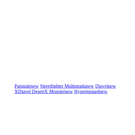
Panigale
new
Streetfighter
Multistrada
new
Diavel
new
XDiavel
DesertX
Monster
new
Hypermotard
new