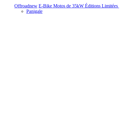
Offroad
new
E-Bike
Motos de 35kW
Éditions Limitées
Panigale