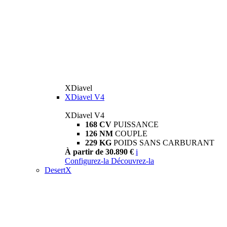
XDiavel
XDiavel V4
XDiavel V4
168 CV
PUISSANCE
126 NM
COUPLE
229 KG
POIDS SANS CARBURANT
À partir de 30.890 €
i
Configurez-la
Découvrez-la
DesertX