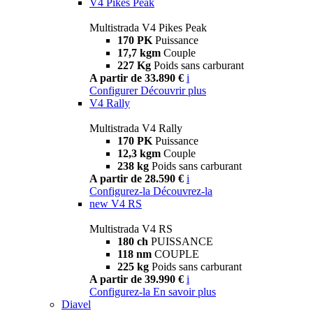
V4 Pikes Peak
Multistrada V4 Pikes Peak
170 PK
Puissance
17,7 kgm
Couple
227 Kg
Poids sans carburant
A partir de 33.890 €
i
Configurer
Découvrir plus
V4 Rally
Multistrada V4 Rally
170 PK
Puissance
12,3 kgm
Couple
238 kg
Poids sans carburant
A partir de 28.590 €
i
Configurez-la
Découvrez-la
new
V4 RS
Multistrada V4 RS
180 ch
PUISSANCE
118 nm
COUPLE
225 kg
Poids sans carburant
A partir de 39.990 €
i
Configurez-la
En savoir plus
Diavel