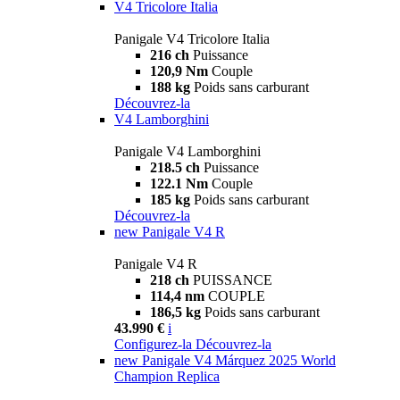
V4 Tricolore Italia
Panigale V4 Tricolore Italia
216 ch
Puissance
120,9 Nm
Couple
188 kg
Poids sans carburant
Découvrez-la
V4 Lamborghini
Panigale V4 Lamborghini
218.5 ch
Puissance
122.1 Nm
Couple
185 kg
Poids sans carburant
Découvrez-la
new
Panigale V4 R
Panigale V4 R
218 ch
PUISSANCE
114,4 nm
COUPLE
186,5 kg
Poids sans carburant
43.990 €
i
Configurez-la
Découvrez-la
new
Panigale V4 Márquez 2025 World
Champion Replica