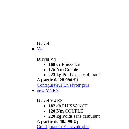
Diavel
V4
Diavel V4
168 cv
Puissance
126 Nm
Couple
223 kg
Poids sans carburant
A partir de 28.990 €
i
Configurateur
En savoir plus
new
V4 RS
Diavel V4 RS
182 ch
PUISSANCE
120 Nm
COUPLE
220 kg
Poids sans carburant
A partir de 40.590 €
i
Configurateur
En savoir plus