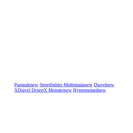
Panigale
new
Streetfighter
Multistrada
new
Diavel
new
XDiavel
DesertX
Monster
new
Hypermotard
new