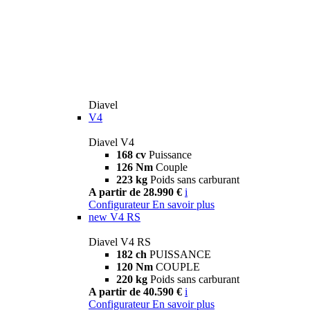
Diavel
V4
Diavel V4
168 cv
Puissance
126 Nm
Couple
223 kg
Poids sans carburant
A partir de 28.990 €
i
Configurateur
En savoir plus
new
V4 RS
Diavel V4 RS
182 ch
PUISSANCE
120 Nm
COUPLE
220 kg
Poids sans carburant
A partir de 40.590 €
i
Configurateur
En savoir plus