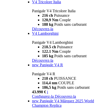
V4 Tricolore Italia
Panigale V4 Tricolore Italia
216 ch
Puissance
120,9 Nm
Couple
188 kg
Poids sans carburant
Découvrez-la
V4 Lamborghini
Panigale V4 Lamborghini
218.5 ch
Puissance
122.1 Nm
Couple
185 kg
Poids sans carburant
Découvrez-la
new
Panigale V4 R
Panigale V4 R
218 ch
PUISSANCE
114,4 nm
COUPLE
186,5 kg
Poids sans carburant
43.990 €
i
Configurez-la
Découvrez-la
new
Panigale V4 Márquez 2025 World
Champion Replica