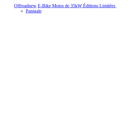
Offroad
new
E-Bike
Motos de 35kW
Éditions Limitées
Panigale