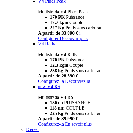
V4 Pikes Peak
Multistrada V4 Pikes Peak
170 PK
Puissance
17,7 kgm
Couple
227 Kg
Poids sans carburant
A partir de 33.890 €
i
Configurer
Découvrir plus
V4 Rally
Multistrada V4 Rally
170 PK
Puissance
12,3 kgm
Couple
238 kg
Poids sans carburant
A partir de 28.590 €
i
Configurez-la
Découvrez-la
new
V4 RS
Multistrada V4 RS
180 ch
PUISSANCE
118 nm
COUPLE
225 kg
Poids sans carburant
A partir de 39.990 €
i
Configurez-la
En savoir plus
Diavel