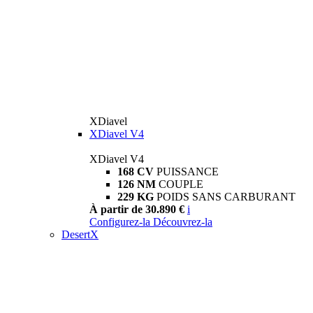
XDiavel
XDiavel V4
XDiavel V4
168 CV
PUISSANCE
126 NM
COUPLE
229 KG
POIDS SANS CARBURANT
À partir de 30.890 €
i
Configurez-la
Découvrez-la
DesertX