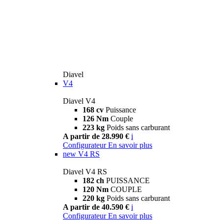
Diavel
V4
Diavel V4
168 cv
Puissance
126 Nm
Couple
223 kg
Poids sans carburant
A partir de 28.990 €
i
Configurateur
En savoir plus
new
V4 RS
Diavel V4 RS
182 ch
PUISSANCE
120 Nm
COUPLE
220 kg
Poids sans carburant
A partir de 40.590 €
i
Configurateur
En savoir plus