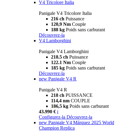
V4 Tricolore Italia
Panigale V4 Tricolore Italia
216 ch
Puissance
120,9 Nm
Couple
188 kg
Poids sans carburant
Découvrez-la
V4 Lamborghini
Panigale V4 Lamborghini
218.5 ch
Puissance
122.1 Nm
Couple
185 kg
Poids sans carburant
Découvrez-la
new
Panigale V4 R
Panigale V4 R
218 ch
PUISSANCE
114,4 nm
COUPLE
186,5 kg
Poids sans carburant
43.990 €
i
Configurez-la
Découvrez-la
new
Panigale V4 Márquez 2025 World
Champion Replica