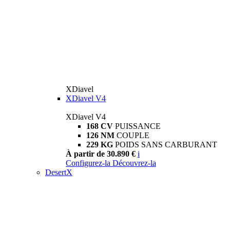
XDiavel
XDiavel V4
XDiavel V4
168 CV
PUISSANCE
126 NM
COUPLE
229 KG
POIDS SANS CARBURANT
À partir de 30.890 €
i
Configurez-la
Découvrez-la
DesertX