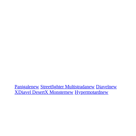
Panigale
new
Streetfighter
Multistrada
new
Diavel
new
XDiavel
DesertX
Monster
new
Hypermotard
new