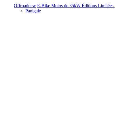
Offroad
new
E-Bike
Motos de 35kW
Éditions Limitées
Panigale