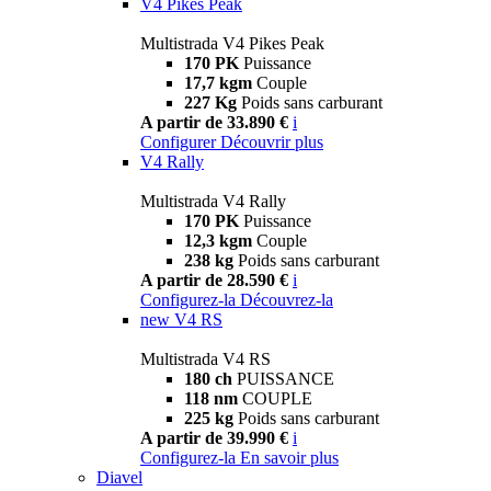
V4 Pikes Peak
Multistrada V4 Pikes Peak
170 PK
Puissance
17,7 kgm
Couple
227 Kg
Poids sans carburant
A partir de 33.890 €
i
Configurer
Découvrir plus
V4 Rally
Multistrada V4 Rally
170 PK
Puissance
12,3 kgm
Couple
238 kg
Poids sans carburant
A partir de 28.590 €
i
Configurez-la
Découvrez-la
new
V4 RS
Multistrada V4 RS
180 ch
PUISSANCE
118 nm
COUPLE
225 kg
Poids sans carburant
A partir de 39.990 €
i
Configurez-la
En savoir plus
Diavel