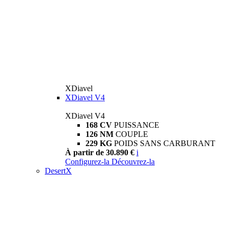
XDiavel
XDiavel V4
XDiavel V4
168 CV
PUISSANCE
126 NM
COUPLE
229 KG
POIDS SANS CARBURANT
À partir de 30.890 €
i
Configurez-la
Découvrez-la
DesertX