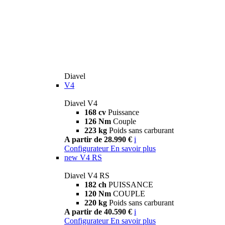
Diavel
V4
Diavel V4
168 cv
Puissance
126 Nm
Couple
223 kg
Poids sans carburant
A partir de 28.990 €
i
Configurateur
En savoir plus
new
V4 RS
Diavel V4 RS
182 ch
PUISSANCE
120 Nm
COUPLE
220 kg
Poids sans carburant
A partir de 40.590 €
i
Configurateur
En savoir plus