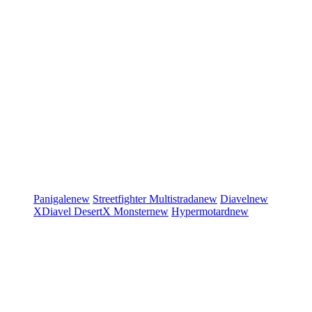
Panigale
new
Streetfighter
Multistrada
new
Diavel
new
XDiavel
DesertX
Monster
new
Hypermotard
new