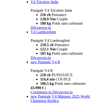
V4 Tricolore Italia
Panigale V4 Tricolore Italia
216 ch
Puissance
120,9 Nm
Couple
188 kg
Poids sans carburant
Découvrez-la
V4 Lamborghini
Panigale V4 Lamborghini
218.5 ch
Puissance
122.1 Nm
Couple
185 kg
Poids sans carburant
Découvrez-la
new
Panigale V4 R
Panigale V4 R
218 ch
PUISSANCE
114,4 nm
COUPLE
186,5 kg
Poids sans carburant
43.990 €
i
Configurez-la
Découvrez-la
new
Panigale V4 Márquez 2025 World
Champion Replica