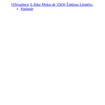
Offroad
new
E-Bike
Motos de 35kW
Éditions Limitées
Panigale