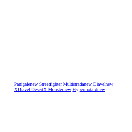
Panigale
new
Streetfighter
Multistrada
new
Diavel
new
XDiavel
DesertX
Monster
new
Hypermotard
new