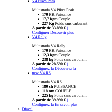
V4 Pikes Peak
Multistrada V4 Pikes Peak
170 PK
Puissance
17,7 kgm
Couple
227 Kg
Poids sans carburant
A partir de 33.890 €
i
Configurer
Découvrir plus
V4 Rally
Multistrada V4 Rally
170 PK
Puissance
12,3 kgm
Couple
238 kg
Poids sans carburant
A partir de 28.590 €
i
Configurez-la
Découvrez-la
new
V4 RS
Multistrada V4 RS
180 ch
PUISSANCE
118 nm
COUPLE
225 kg
Poids sans carburant
A partir de 39.990 €
i
Configurez-la
En savoir plus
Diavel