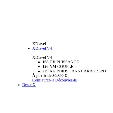
XDiavel
XDiavel V4
XDiavel V4
168 CV
PUISSANCE
126 NM
COUPLE
229 KG
POIDS SANS CARBURANT
À partir de 30.890 €
i
Configurez-la
Découvrez-la
DesertX