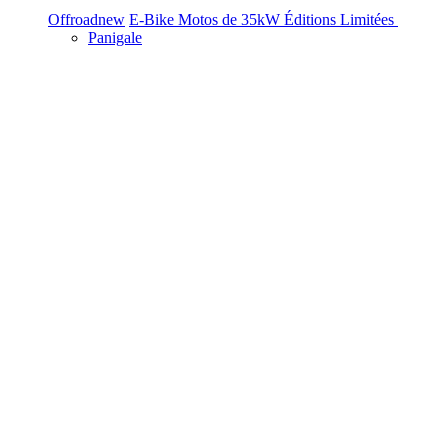
Offroad
new
E-Bike
Motos de 35kW
Éditions Limitées
Panigale