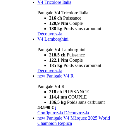
V4 Tricolore Italia
Panigale V4 Tricolore Italia
216 ch
Puissance
120,9 Nm
Couple
188 kg
Poids sans carburant
Découvrez-la
V4 Lamborghini
Panigale V4 Lamborghini
218.5 ch
Puissance
122.1 Nm
Couple
185 kg
Poids sans carburant
Découvrez-la
new
Panigale V4 R
Panigale V4 R
218 ch
PUISSANCE
114,4 nm
COUPLE
186,5 kg
Poids sans carburant
43.990 €
i
Configurez-la
Découvrez-la
new
Panigale V4 Márquez 2025 World
Champion Replica