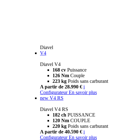
Diavel
V4
Diavel V4
168 cv
Puissance
126 Nm
Couple
223 kg
Poids sans carburant
A partir de 28.990 €
i
Configurateur
En savoir plus
new
V4 RS
Diavel V4 RS
182 ch
PUISSANCE
120 Nm
COUPLE
220 kg
Poids sans carburant
A partir de 40.590 €
i
Configurateur
En savoir plus