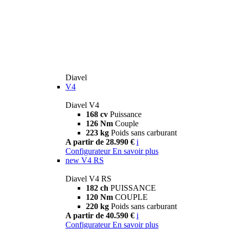
Diavel
V4
Diavel V4
168 cv
Puissance
126 Nm
Couple
223 kg
Poids sans carburant
A partir de 28.990 €
i
Configurateur
En savoir plus
new
V4 RS
Diavel V4 RS
182 ch
PUISSANCE
120 Nm
COUPLE
220 kg
Poids sans carburant
A partir de 40.590 €
i
Configurateur
En savoir plus