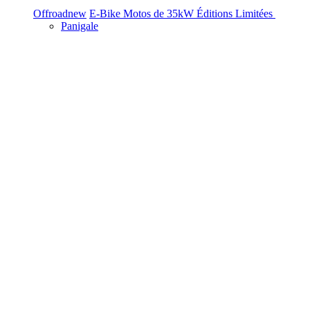
Offroad
new
E-Bike
Motos de 35kW
Éditions Limitées
Panigale