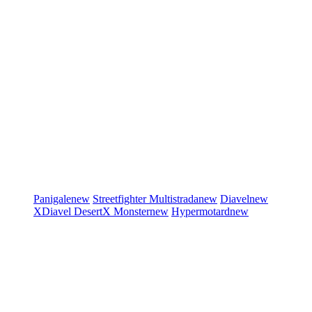
Panigale
new
Streetfighter
Multistrada
new
Diavel
new
XDiavel
DesertX
Monster
new
Hypermotard
new