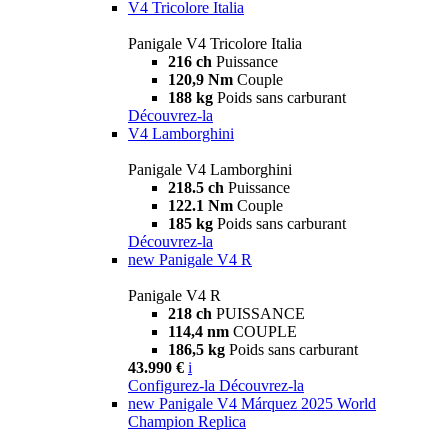
V4 Tricolore Italia
Panigale V4 Tricolore Italia
216 ch
Puissance
120,9 Nm
Couple
188 kg
Poids sans carburant
Découvrez-la
V4 Lamborghini
Panigale V4 Lamborghini
218.5 ch
Puissance
122.1 Nm
Couple
185 kg
Poids sans carburant
Découvrez-la
new
Panigale V4 R
Panigale V4 R
218 ch
PUISSANCE
114,4 nm
COUPLE
186,5 kg
Poids sans carburant
43.990 €
i
Configurez-la
Découvrez-la
new
Panigale V4 Márquez 2025 World
Champion Replica