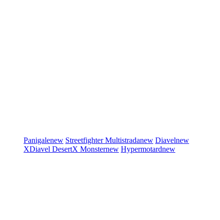
Panigale
new
Streetfighter
Multistrada
new
Diavel
new
XDiavel
DesertX
Monster
new
Hypermotard
new