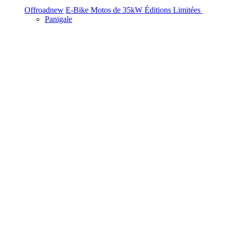
Offroad
new
E-Bike
Motos de 35kW
Éditions Limitées
Panigale