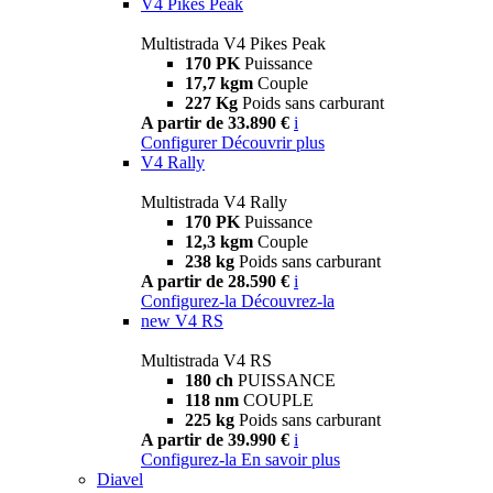
V4 Pikes Peak
Multistrada V4 Pikes Peak
170 PK
Puissance
17,7 kgm
Couple
227 Kg
Poids sans carburant
A partir de 33.890 €
i
Configurer
Découvrir plus
V4 Rally
Multistrada V4 Rally
170 PK
Puissance
12,3 kgm
Couple
238 kg
Poids sans carburant
A partir de 28.590 €
i
Configurez-la
Découvrez-la
new
V4 RS
Multistrada V4 RS
180 ch
PUISSANCE
118 nm
COUPLE
225 kg
Poids sans carburant
A partir de 39.990 €
i
Configurez-la
En savoir plus
Diavel