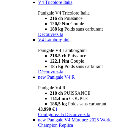
V4 Tricolore Italia
Panigale V4 Tricolore Italia
216 ch
Puissance
120,9 Nm
Couple
188 kg
Poids sans carburant
Découvrez-la
V4 Lamborghini
Panigale V4 Lamborghini
218.5 ch
Puissance
122.1 Nm
Couple
185 kg
Poids sans carburant
Découvrez-la
new
Panigale V4 R
Panigale V4 R
218 ch
PUISSANCE
114,4 nm
COUPLE
186,5 kg
Poids sans carburant
43.990 €
i
Configurez-la
Découvrez-la
new
Panigale V4 Márquez 2025 World
Champion Replica