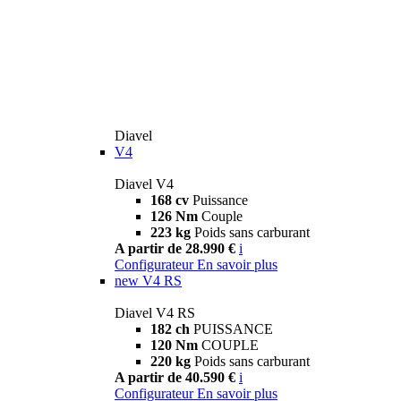
Diavel
V4
Diavel V4
168 cv
Puissance
126 Nm
Couple
223 kg
Poids sans carburant
A partir de 28.990 €
i
Configurateur
En savoir plus
new
V4 RS
Diavel V4 RS
182 ch
PUISSANCE
120 Nm
COUPLE
220 kg
Poids sans carburant
A partir de 40.590 €
i
Configurateur
En savoir plus