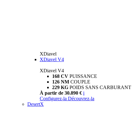
XDiavel
XDiavel V4
XDiavel V4
168 CV
PUISSANCE
126 NM
COUPLE
229 KG
POIDS SANS CARBURANT
À partir de 30.890 €
i
Configurez-la
Découvrez-la
DesertX