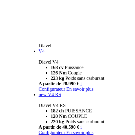
Diavel
V4
Diavel V4
168 cv
Puissance
126 Nm
Couple
223 kg
Poids sans carburant
A partir de 28.990 €
i
Configurateur
En savoir plus
new
V4 RS
Diavel V4 RS
182 ch
PUISSANCE
120 Nm
COUPLE
220 kg
Poids sans carburant
A partir de 40.590 €
i
Configurateur
En savoir plus