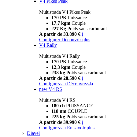
V4 Pikes Peak
Multistrada V4 Pikes Peak
170 PK
Puissance
17,7 kgm
Couple
227 Kg
Poids sans carburant
A partir de 33.890 €
i
Configurer
Découvrir plus
V4 Rally
Multistrada V4 Rally
170 PK
Puissance
12,3 kgm
Couple
238 kg
Poids sans carburant
A partir de 28.590 €
i
Configurez-la
Découvrez-la
new
V4 RS
Multistrada V4 RS
180 ch
PUISSANCE
118 nm
COUPLE
225 kg
Poids sans carburant
A partir de 39.990 €
i
Configurez-la
En savoir plus
Diavel