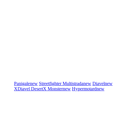
Panigale
new
Streetfighter
Multistrada
new
Diavel
new
XDiavel
DesertX
Monster
new
Hypermotard
new