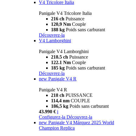
V4 Tricolore Italia
Panigale V4 Tricolore Italia
216 ch
Puissance
120,9 Nm
Couple
188 kg
Poids sans carburant
Découvrez-la
V4 Lamborghini
Panigale V4 Lamborghini
218.5 ch
Puissance
122.1 Nm
Couple
185 kg
Poids sans carburant
Découvrez-la
new
Panigale V4 R
Panigale V4 R
218 ch
PUISSANCE
114,4 nm
COUPLE
186,5 kg
Poids sans carburant
43.990 €
i
Configurez-la
Découvrez-la
new
Panigale V4 Márquez 2025 World
Champion Replica