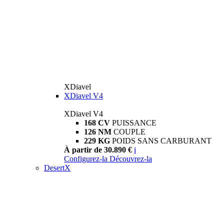
XDiavel
XDiavel V4
XDiavel V4
168 CV
PUISSANCE
126 NM
COUPLE
229 KG
POIDS SANS CARBURANT
À partir de 30.890 €
i
Configurez-la
Découvrez-la
DesertX