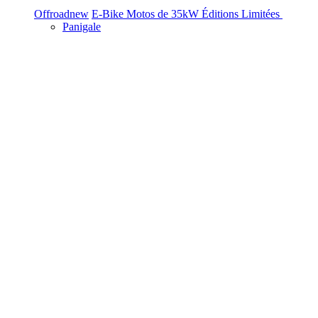
Offroad
new
E-Bike
Motos de 35kW
Éditions Limitées
Panigale