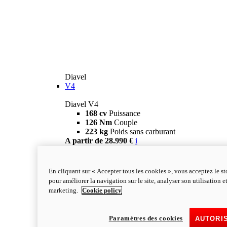
Diavel
V4
Diavel V4
168 cv
Puissance
126 Nm
Couple
223 kg
Poids sans carburant
A partir de 28.990 €
i
Configurateur
En savoir plus
new
V4 RS
En cliquant sur « Accepter tous les cookies », vous acceptez le s
Diavel V4 RS
pour améliorer la navigation sur le site, analyser son utilisation e
182 ch
PUISSANCE
marketing.
Cookie policy
120 Nm
COUPLE
220 kg
Poids sans carburant
A partir de 40.590 €
i
Paramètres des cookies
AUTORI
Configurateur
En savoir plus