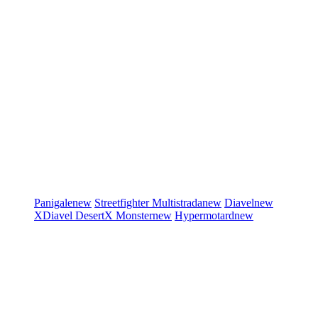
Panigale
new
Streetfighter
Multistrada
new
Diavel
new
XDiavel
DesertX
Monster
new
Hypermotard
new