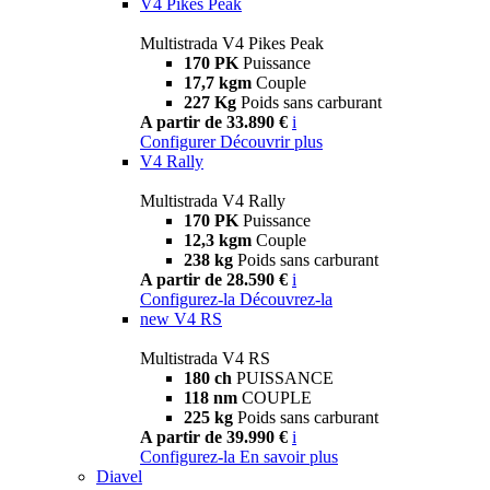
V4 Pikes Peak
Multistrada V4 Pikes Peak
170 PK
Puissance
17,7 kgm
Couple
227 Kg
Poids sans carburant
A partir de 33.890 €
i
Configurer
Découvrir plus
V4 Rally
Multistrada V4 Rally
170 PK
Puissance
12,3 kgm
Couple
238 kg
Poids sans carburant
A partir de 28.590 €
i
Configurez-la
Découvrez-la
new
V4 RS
Multistrada V4 RS
180 ch
PUISSANCE
118 nm
COUPLE
225 kg
Poids sans carburant
A partir de 39.990 €
i
Configurez-la
En savoir plus
Diavel