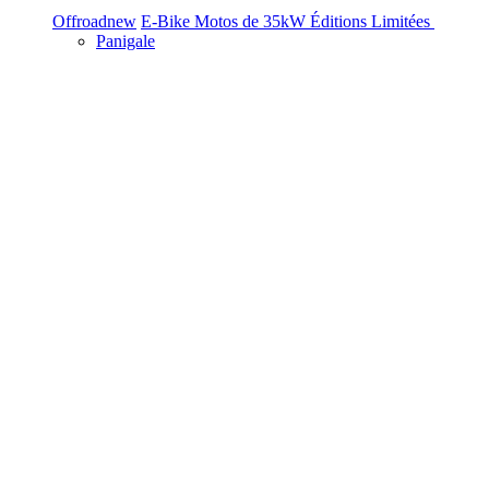
Offroad
new
E-Bike
Motos de 35kW
Éditions Limitées
Panigale