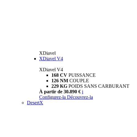
XDiavel
XDiavel V4
XDiavel V4
168 CV
PUISSANCE
126 NM
COUPLE
229 KG
POIDS SANS CARBURANT
À partir de 30.890 €
i
Configurez-la
Découvrez-la
DesertX