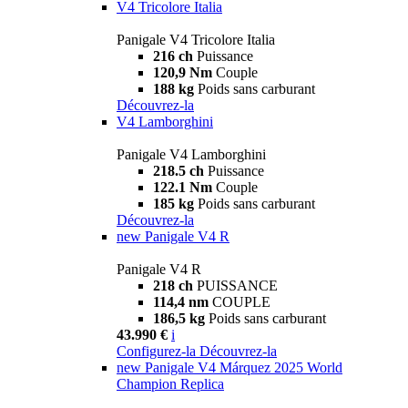
V4 Tricolore Italia
Panigale V4 Tricolore Italia
216 ch
Puissance
120,9 Nm
Couple
188 kg
Poids sans carburant
Découvrez-la
V4 Lamborghini
Panigale V4 Lamborghini
218.5 ch
Puissance
122.1 Nm
Couple
185 kg
Poids sans carburant
Découvrez-la
new
Panigale V4 R
Panigale V4 R
218 ch
PUISSANCE
114,4 nm
COUPLE
186,5 kg
Poids sans carburant
43.990 €
i
Configurez-la
Découvrez-la
new
Panigale V4 Márquez 2025 World
Champion Replica