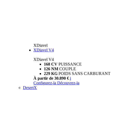
XDiavel
XDiavel V4
XDiavel V4
168 CV
PUISSANCE
126 NM
COUPLE
229 KG
POIDS SANS CARBURANT
À partir de 30.890 €
i
Configurez-la
Découvrez-la
DesertX