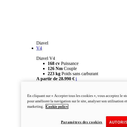
Diavel
V4
Diavel V4
168 cv
Puissance
126 Nm
Couple
223 kg
Poids sans carburant
A partir de 28.990 €
i
Configurateur
En savoir plus
new
V4 RS
En cliquant sur « Accepter tous les cookies », vous acceptez le s
Diavel V4 RS
pour améliorer la navigation sur le site, analyser son utilisation e
182 ch
PUISSANCE
marketing.
Cookie policy
120 Nm
COUPLE
220 kg
Poids sans carburant
A partir de 40.590 €
i
Paramètres des cookies
AUTORI
Configurateur
En savoir plus