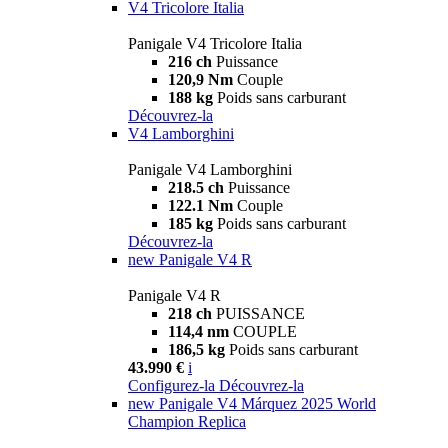
V4 Tricolore Italia
Panigale V4 Tricolore Italia
216 ch
Puissance
120,9 Nm
Couple
188 kg
Poids sans carburant
Découvrez-la
V4 Lamborghini
Panigale V4 Lamborghini
218.5 ch
Puissance
122.1 Nm
Couple
185 kg
Poids sans carburant
Découvrez-la
new
Panigale V4 R
Panigale V4 R
218 ch
PUISSANCE
114,4 nm
COUPLE
186,5 kg
Poids sans carburant
43.990 €
i
Configurez-la
Découvrez-la
new
Panigale V4 Márquez 2025 World
Champion Replica