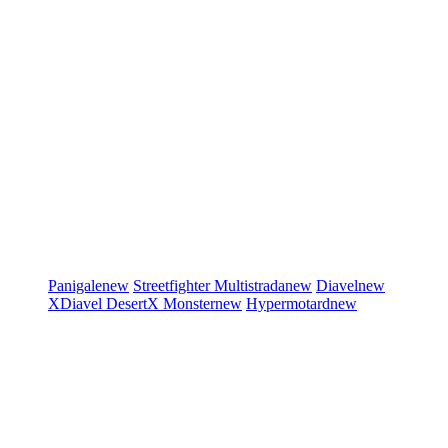
Panigale
new
Streetfighter
Multistrada
new
Diavel
new
XDiavel
DesertX
Monster
new
Hypermotard
new