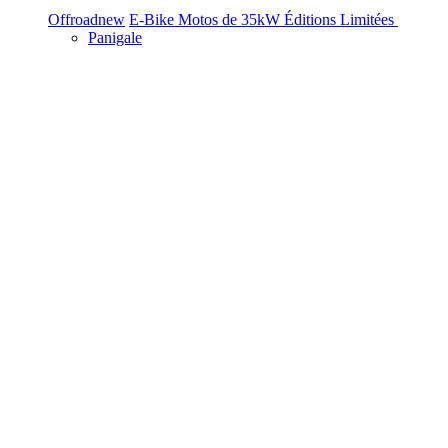
Offroad
new
E-Bike
Motos de 35kW
Éditions Limitées
Panigale