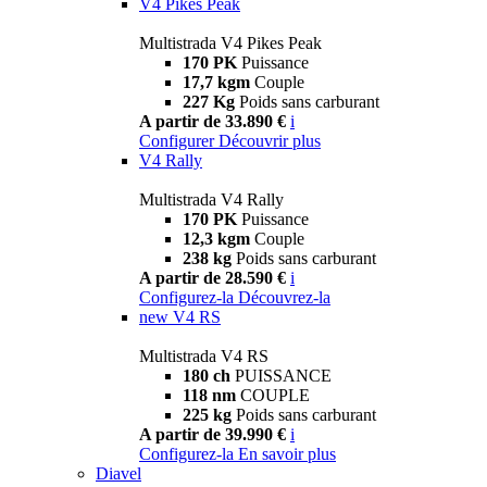
V4 Pikes Peak
Multistrada V4 Pikes Peak
170 PK
Puissance
17,7 kgm
Couple
227 Kg
Poids sans carburant
A partir de 33.890 €
i
Configurer
Découvrir plus
V4 Rally
Multistrada V4 Rally
170 PK
Puissance
12,3 kgm
Couple
238 kg
Poids sans carburant
A partir de 28.590 €
i
Configurez-la
Découvrez-la
new
V4 RS
Multistrada V4 RS
180 ch
PUISSANCE
118 nm
COUPLE
225 kg
Poids sans carburant
A partir de 39.990 €
i
Configurez-la
En savoir plus
Diavel