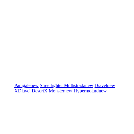
Panigale
new
Streetfighter
Multistrada
new
Diavel
new
XDiavel
DesertX
Monster
new
Hypermotard
new