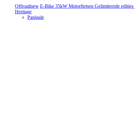
Offroad
new
E-Bike
35kW Motorfietsen
Gelimiteerde edities
Heritage
Panigale