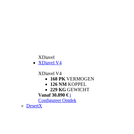
XDiavel
XDiavel V4
XDiavel V4
168 PK
VERMOGEN
126 NM
KOPPEL
229 KG
GEWICHT
Vanaf 30.890 €
i
Configureer
Ontdek
DesertX