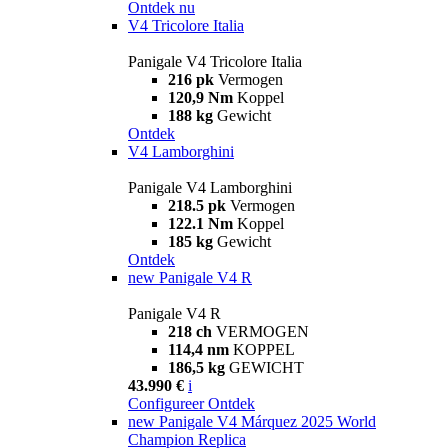
Ontdek nu
V4 Tricolore Italia
Panigale V4 Tricolore Italia
216 pk
Vermogen
120,9 Nm
Koppel
188 kg
Gewicht
Ontdek
V4 Lamborghini
Panigale V4 Lamborghini
218.5 pk
Vermogen
122.1 Nm
Koppel
185 kg
Gewicht
Ontdek
new
Panigale V4 R
Panigale V4 R
218 ch
VERMOGEN
114,4 nm
KOPPEL
186,5 kg
GEWICHT
43.990 €
i
Configureer
Ontdek
new
Panigale V4 Márquez 2025 World
Champion Replica