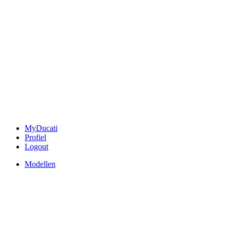
MyDucati
Profiel
Logout
Modellen