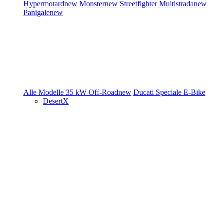
Hypermotard
new
Monster
new
Streetfighter
Multistrada
new
Panigale
new
Alle Modelle
35 kW
Off-Road
new
Ducati Speciale
E-Bike
DesertX