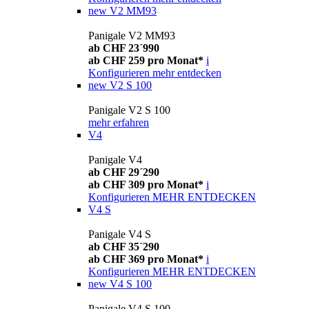
new
V2 MM93
Panigale V2 MM93
ab CHF 23´990
ab CHF 259 pro Monat*
i
Konfigurieren
mehr entdecken
new
V2 S 100
Panigale V2 S 100
mehr erfahren
V4
Panigale V4
ab CHF 29´290
ab CHF 309 pro Monat*
i
Konfigurieren
MEHR ENTDECKEN
V4 S
Panigale V4 S
ab CHF 35´290
ab CHF 369 pro Monat*
i
Konfigurieren
MEHR ENTDECKEN
new
V4 S 100
Panigale V4 S 100