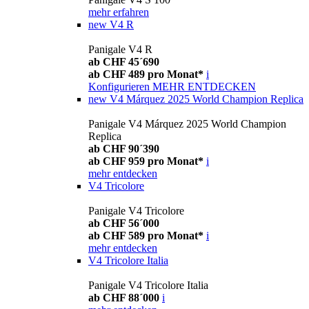
mehr erfahren
new
V4 R
Panigale V4 R
ab CHF 45´690
ab CHF 489 pro Monat*
i
Konfigurieren
MEHR ENTDECKEN
new
V4 Márquez 2025 World Champion Replica
Panigale V4 Márquez 2025 World Champion
Replica
ab CHF 90´390
ab CHF 959 pro Monat*
i
mehr entdecken
V4 Tricolore
Panigale V4 Tricolore
ab CHF 56´000
ab CHF 589 pro Monat*
i
mehr entdecken
V4 Tricolore Italia
Panigale V4 Tricolore Italia
ab CHF 88´000
i