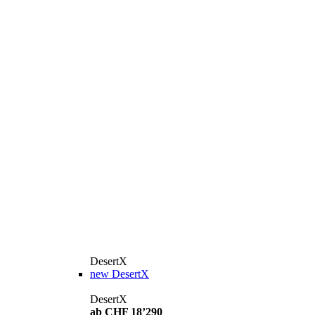
DesertX
new
DesertX
DesertX
ab CHF 18’290