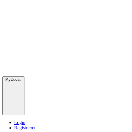
MyDucati
Login
Registrieren