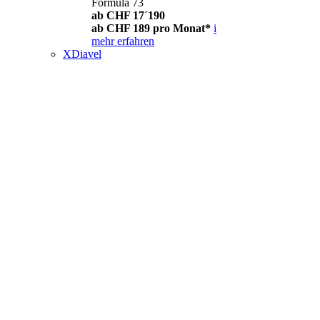
Formula 73
ab CHF 17´190
ab CHF 189 pro Monat*
i
mehr erfahren
XDiavel