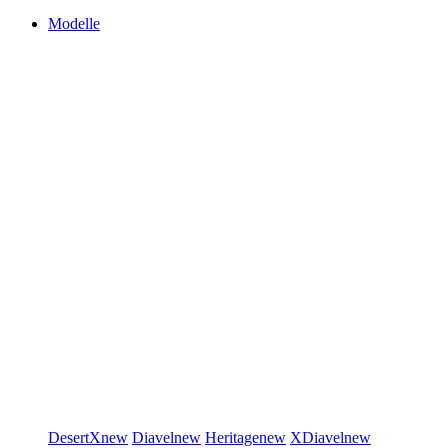
Modelle
DesertX
new
Diavel
new
Heritage
new
XDiavel
new