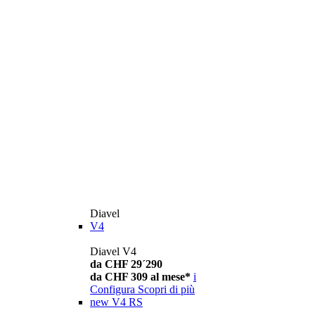
Diavel
V4
Diavel V4
da CHF 29´290
da CHF 309 al mese*
i
Configura
Scopri di più
new
V4 RS