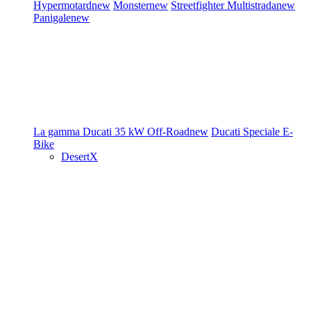
Hypermotard
new
Monster
new
Streetfighter
Multistrada
new
Panigale
new
La gamma Ducati
35 kW
Off-Road
new
Ducati Speciale
E-
Bike
DesertX