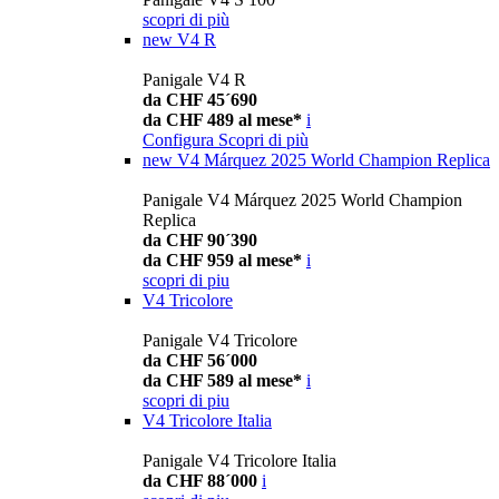
scopri di più
new
V4 R
Panigale V4 R
da CHF 45´690
da CHF 489 al mese*
i
Configura
Scopri di più
new
V4 Márquez 2025 World Champion Replica
Panigale V4 Márquez 2025 World Champion
Replica
da CHF 90´390
da CHF 959 al mese*
i
scopri di piu
V4 Tricolore
Panigale V4 Tricolore
da CHF 56´000
da CHF 589 al mese*
i
scopri di piu
V4 Tricolore Italia
Panigale V4 Tricolore Italia
da CHF 88´000
i