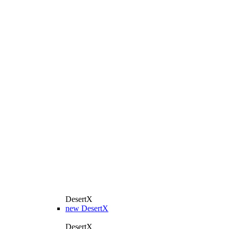
DesertX
new
DesertX
DesertX