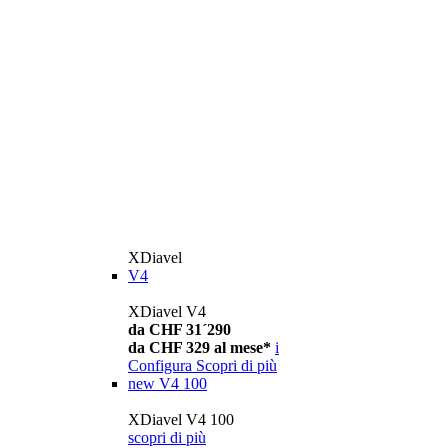
XDiavel
V4
XDiavel V4
da CHF 31´290
da CHF 329 al mese*
i
Configura
Scopri di più
new
V4 100
XDiavel V4 100
scopri di più