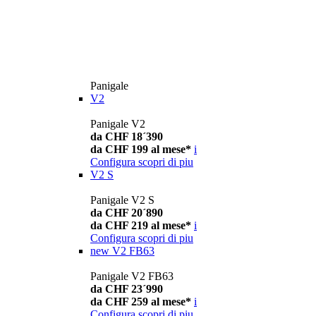
Panigale
V2
Panigale V2
da CHF 18´390
da CHF 199 al mese*
i
Configura
scopri di piu
V2 S
Panigale V2 S
da CHF 20´890
da CHF 219 al mese*
i
Configura
scopri di piu
new
V2 FB63
Panigale V2 FB63
da CHF 23´990
da CHF 259 al mese*
i
Configura
scopri di piu