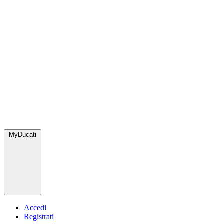
MyDucati
Accedi
Registrati