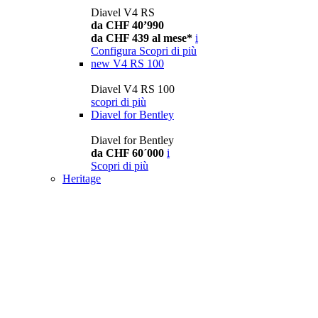
Diavel V4 RS
da CHF 40’990
da CHF 439 al mese*
i
Configura
Scopri di più
new
V4 RS 100
Diavel V4 RS 100
scopri di più
Diavel for Bentley
Diavel for Bentley
da CHF 60´000
i
Scopri di più
Heritage