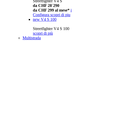
Streetfighter V4 S
da CHF 28´290
da CHF 299 al mese*
i
Configura
scopri di piu
new
V4 S 100
Streetfighter V4 S 100
scopri di più
Multistrada