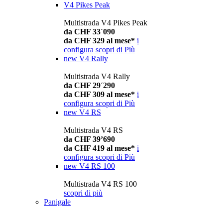
V4 Pikes Peak
Multistrada V4 Pikes Peak
da CHF 33´090
da CHF 329 al mese*
i
configura
scopri di Più
new
V4 Rally
Multistrada V4 Rally
da CHF 29´290
da CHF 309 al mese*
i
configura
scopri di Più
new
V4 RS
Multistrada V4 RS
da CHF 39’690
da CHF 419 al mese*
i
configura
scopri di Più
new
V4 RS 100
Multistrada V4 RS 100
scopri di più
Panigale