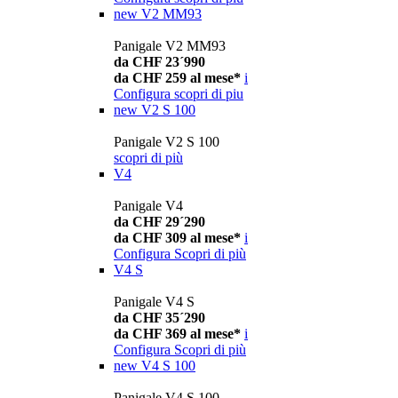
new
V2 MM93
Panigale V2 MM93
da CHF 23´990
da CHF 259 al mese*
i
Configura
scopri di piu
new
V2 S 100
Panigale V2 S 100
scopri di più
V4
Panigale V4
da CHF 29´290
da CHF 309 al mese*
i
Configura
Scopri di più
V4 S
Panigale V4 S
da CHF 35´290
da CHF 369 al mese*
i
Configura
Scopri di più
new
V4 S 100
Panigale V4 S 100