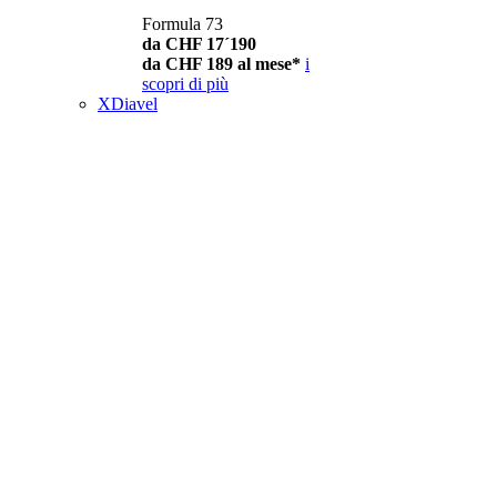
Formula 73
da CHF 17´190
da CHF 189 al mese*
i
scopri di più
XDiavel