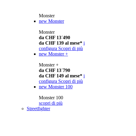
Monster
new
Monster
Monster
da CHF 13´490
da CHF 139 al mese*
i
configura
Scopri di più
new
Monster +
Monster +
da CHF 13´790
da CHF 149 al mese*
i
configura
Scopri di più
new
Monster 100
Monster 100
scopri di più
Streetfighter