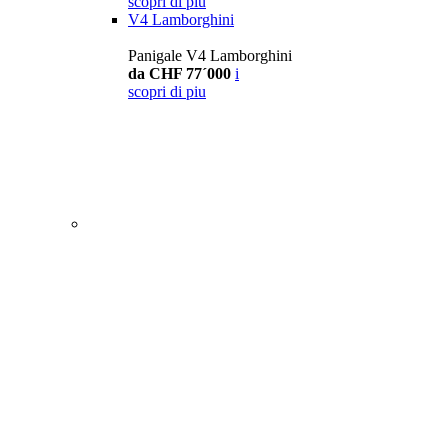
scopri di piu
V4 Lamborghini
Panigale V4 Lamborghini
da CHF 77´000
i
scopri di piu