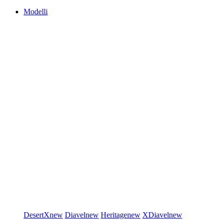
Modelli
DesertX
new
Diavel
new
Heritage
new
XDiavel
new