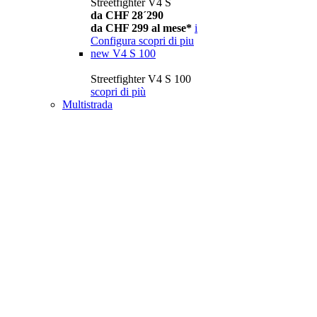
Streetfighter V4 S
da CHF 28´290
da CHF 299 al mese*
i
Configura
scopri di piu
new
V4 S 100
Streetfighter V4 S 100
scopri di più
Multistrada