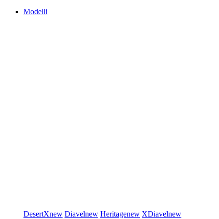
Modelli
DesertX
new
Diavel
new
Heritage
new
XDiavel
new