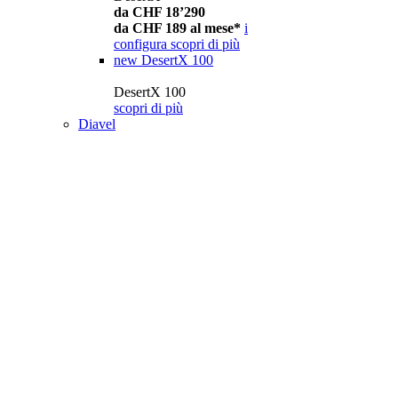
da CHF 18’290
da CHF 189 al mese*
i
configura
scopri di più
new
DesertX 100
DesertX 100
scopri di più
Diavel