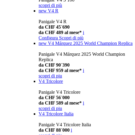
scopri di più
new
V4 R
Panigale V4 R
da CHF 45´690
da CHF 489 al mese*
i
Configura
Scopri di più
new
V4 Márquez 2025 World Champion Replica
Panigale V4 Márquez 2025 World Champion
Replica
da CHF 90´390
da CHF 959 al mese*
i
scopri di piu
V4 Tricolore
Panigale V4 Tricolore
da CHF 56´000
da CHF 589 al mese*
i
scopri di piu
V4 Tricolore Italia
Panigale V4 Tricolore Italia
da CHF 88´000
i