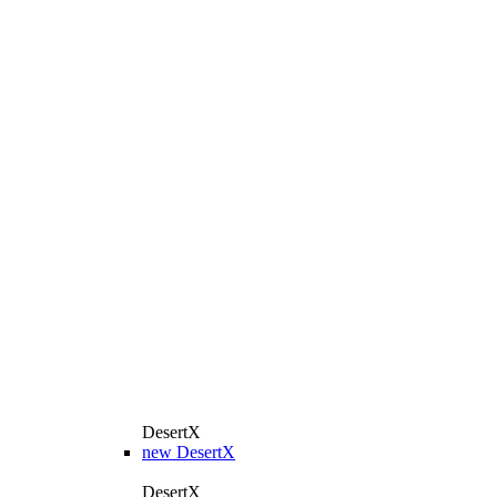
DesertX
new
DesertX
DesertX