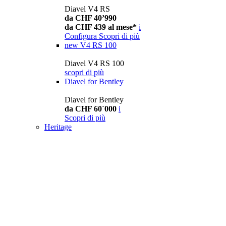
Diavel V4 RS
da CHF 40’990
da CHF 439 al mese*
i
Configura
Scopri di più
new
V4 RS 100
Diavel V4 RS 100
scopri di più
Diavel for Bentley
Diavel for Bentley
da CHF 60´000
i
Scopri di più
Heritage