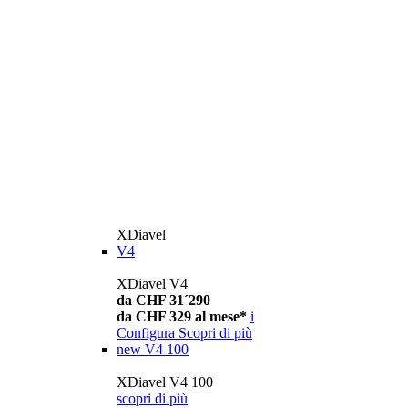
XDiavel
V4
XDiavel V4
da CHF 31´290
da CHF 329 al mese*
i
Configura
Scopri di più
new
V4 100
XDiavel V4 100
scopri di più