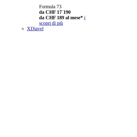
Formula 73
da CHF 17´190
da CHF 189 al mese*
i
scopri di più
XDiavel