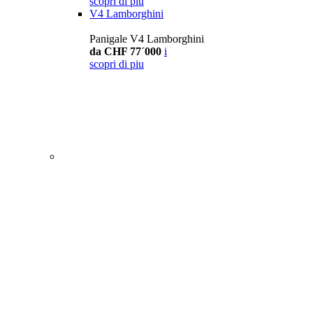
scopri di piu
V4 Lamborghini
Panigale V4 Lamborghini
da CHF 77´000
i
scopri di piu