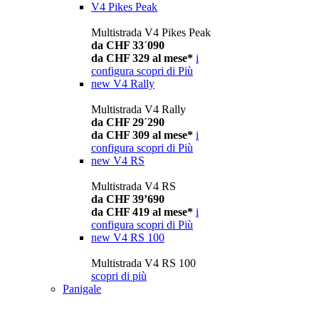
V4 Pikes Peak
Multistrada V4 Pikes Peak
da CHF 33´090
da CHF 329 al mese*
i
configura
scopri di Più
new
V4 Rally
Multistrada V4 Rally
da CHF 29´290
da CHF 309 al mese*
i
configura
scopri di Più
new
V4 RS
Multistrada V4 RS
da CHF 39’690
da CHF 419 al mese*
i
configura
scopri di Più
new
V4 RS 100
Multistrada V4 RS 100
scopri di più
Panigale