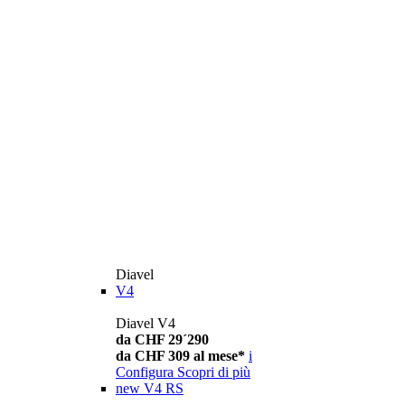
Diavel
V4
Diavel V4
da CHF 29´290
da CHF 309 al mese*
i
Configura
Scopri di più
new
V4 RS