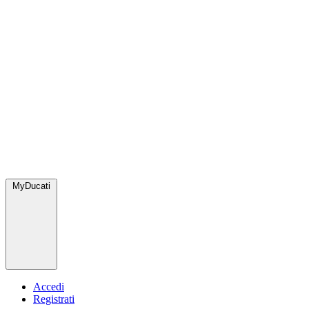
MyDucati
Accedi
Registrati