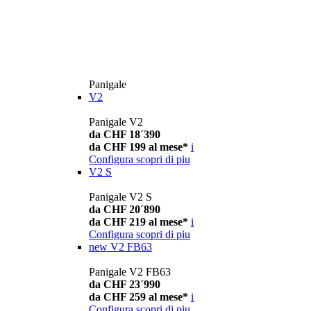
Panigale
V2
Panigale V2
da CHF 18´390
da CHF 199 al mese*
i
Configura
scopri di piu
V2 S
Panigale V2 S
da CHF 20´890
da CHF 219 al mese*
i
Configura
scopri di piu
new
V2 FB63
Panigale V2 FB63
da CHF 23´990
da CHF 259 al mese*
i
Configura
scopri di piu