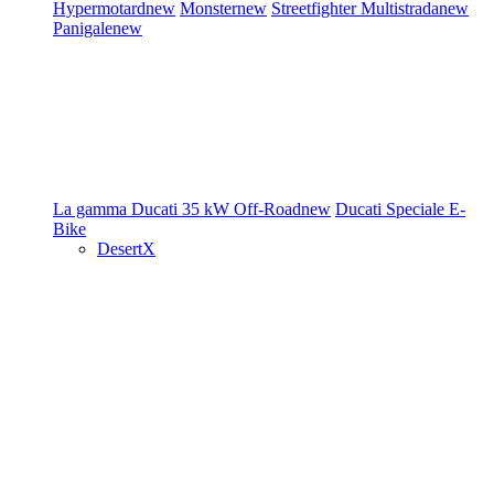
Hypermotard
new
Monster
new
Streetfighter
Multistrada
new
Panigale
new
La gamma Ducati
35 kW
Off-Road
new
Ducati Speciale
E-
Bike
DesertX