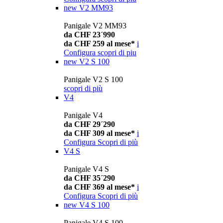
new
V2 MM93
Panigale V2 MM93
da CHF 23´990
da CHF 259 al mese*
i
Configura
scopri di piu
new
V2 S 100
Panigale V2 S 100
scopri di più
V4
Panigale V4
da CHF 29´290
da CHF 309 al mese*
i
Configura
Scopri di più
V4 S
Panigale V4 S
da CHF 35´290
da CHF 369 al mese*
i
Configura
Scopri di più
new
V4 S 100
Panigale V4 S 100