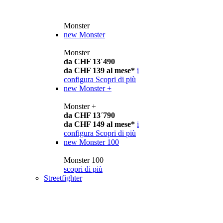
Monster
new
Monster
Monster
da CHF 13´490
da CHF 139 al mese*
i
configura
Scopri di più
new
Monster +
Monster +
da CHF 13´790
da CHF 149 al mese*
i
configura
Scopri di più
new
Monster 100
Monster 100
scopri di più
Streetfighter