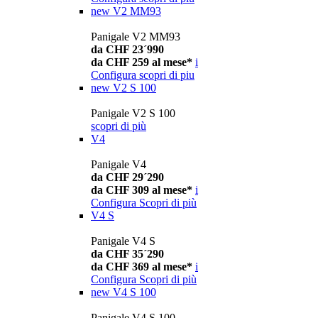
new
V2 MM93
Panigale V2 MM93
da CHF 23´990
da CHF 259 al mese*
i
Configura
scopri di piu
new
V2 S 100
Panigale V2 S 100
scopri di più
V4
Panigale V4
da CHF 29´290
da CHF 309 al mese*
i
Configura
Scopri di più
V4 S
Panigale V4 S
da CHF 35´290
da CHF 369 al mese*
i
Configura
Scopri di più
new
V4 S 100
Panigale V4 S 100