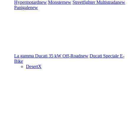
Hypermotard
new
Monster
new
Streetfighter
Multistrada
new
Panigale
new
La gamma Ducati
35 kW
Off-Road
new
Ducati Speciale
E-
Bike
DesertX