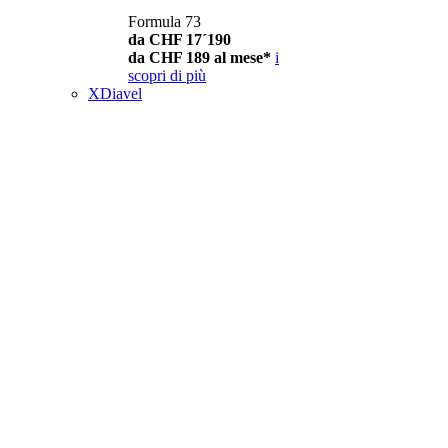
Formula 73
da CHF 17´190
da CHF 189 al mese*
i
scopri di più
XDiavel