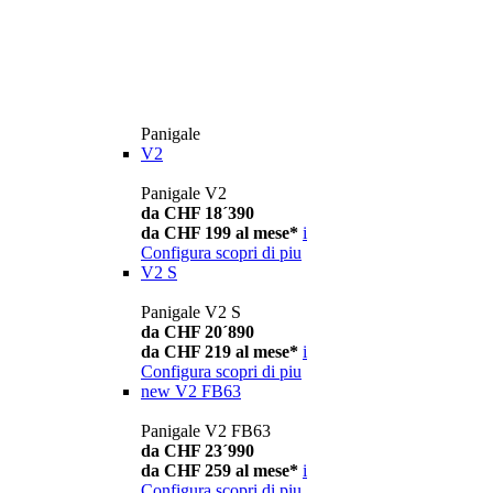
Panigale
V2
Panigale V2
da CHF 18´390
da CHF 199 al mese*
i
Configura
scopri di piu
V2 S
Panigale V2 S
da CHF 20´890
da CHF 219 al mese*
i
Configura
scopri di piu
new
V2 FB63
Panigale V2 FB63
da CHF 23´990
da CHF 259 al mese*
i
Configura
scopri di piu