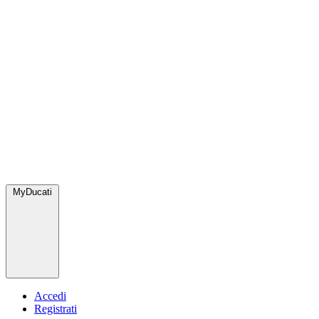
MyDucati
Accedi
Registrati