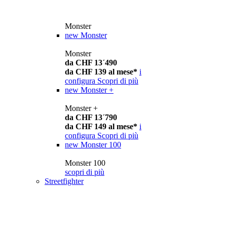
Monster
new
Monster
Monster
da CHF 13´490
da CHF 139 al mese*
i
configura
Scopri di più
new
Monster +
Monster +
da CHF 13´790
da CHF 149 al mese*
i
configura
Scopri di più
new
Monster 100
Monster 100
scopri di più
Streetfighter