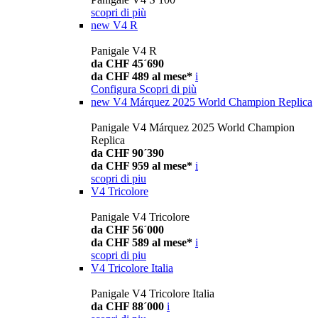
scopri di più
new
V4 R
Panigale V4 R
da CHF 45´690
da CHF 489 al mese*
i
Configura
Scopri di più
new
V4 Márquez 2025 World Champion Replica
Panigale V4 Márquez 2025 World Champion
Replica
da CHF 90´390
da CHF 959 al mese*
i
scopri di piu
V4 Tricolore
Panigale V4 Tricolore
da CHF 56´000
da CHF 589 al mese*
i
scopri di piu
V4 Tricolore Italia
Panigale V4 Tricolore Italia
da CHF 88´000
i