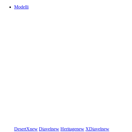
Modelli
DesertX
new
Diavel
new
Heritage
new
XDiavel
new