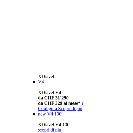
XDiavel
V4
XDiavel V4
da CHF 31´290
da CHF 329 al mese*
i
Configura
Scopri di più
new
V4 100
XDiavel V4 100
scopri di più