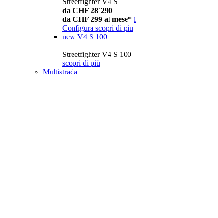
Streetfighter V4 S
da CHF 28´290
da CHF 299 al mese*
i
Configura
scopri di piu
new
V4 S 100
Streetfighter V4 S 100
scopri di più
Multistrada