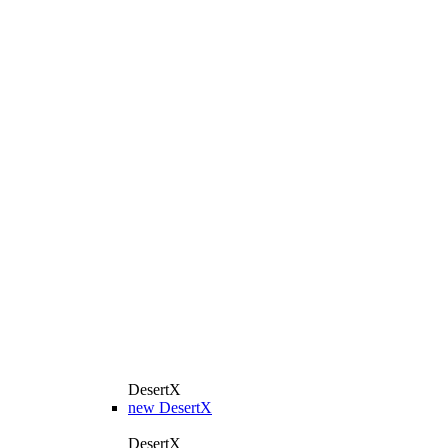
DesertX
new
DesertX
DesertX