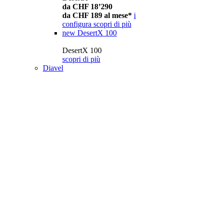
da CHF 18’290
da CHF 189 al mese*
i
configura
scopri di più
new
DesertX 100
DesertX 100
scopri di più
Diavel