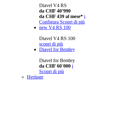
Diavel V4 RS
da CHF 40’990
da CHF 439 al mese*
i
Configura
Scopri di più
new
V4 RS 100
Diavel V4 RS 100
scopri di più
Diavel for Bentley
Diavel for Bentley
da CHF 60´000
i
Scopri di più
Heritage