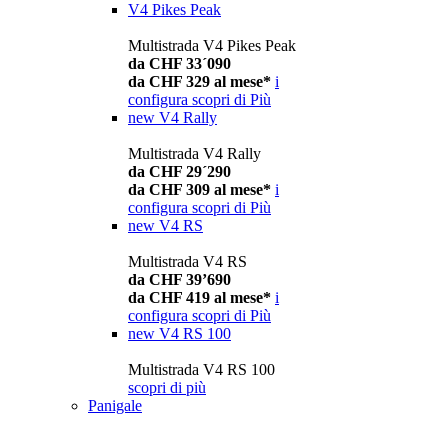
V4 Pikes Peak
Multistrada V4 Pikes Peak
da CHF 33´090
da CHF 329 al mese*
i
configura
scopri di Più
new
V4 Rally
Multistrada V4 Rally
da CHF 29´290
da CHF 309 al mese*
i
configura
scopri di Più
new
V4 RS
Multistrada V4 RS
da CHF 39’690
da CHF 419 al mese*
i
configura
scopri di Più
new
V4 RS 100
Multistrada V4 RS 100
scopri di più
Panigale