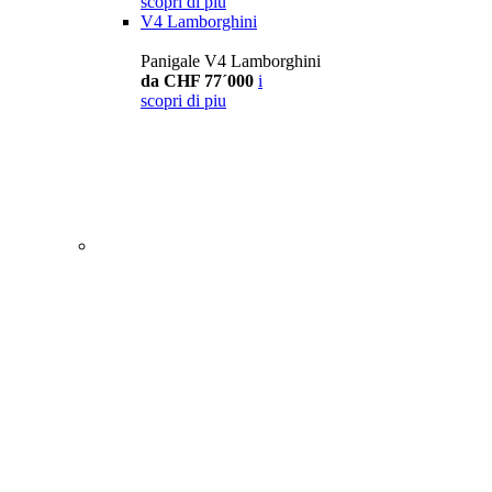
scopri di piu
V4 Lamborghini
Panigale V4 Lamborghini
da CHF 77´000
i
scopri di piu