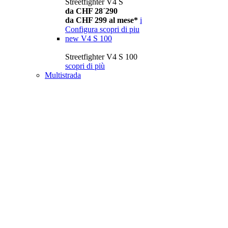
Streetfighter V4 S
da CHF 28´290
da CHF 299 al mese*
i
Configura
scopri di piu
new
V4 S 100
Streetfighter V4 S 100
scopri di più
Multistrada