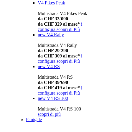
V4 Pikes Peak
Multistrada V4 Pikes Peak
da CHF 33´090
da CHF 329 al mese*
i
configura
scopri di Più
new
V4 Rally
Multistrada V4 Rally
da CHF 29´290
da CHF 309 al mese*
i
configura
scopri di Più
new
V4 RS
Multistrada V4 RS
da CHF 39’690
da CHF 419 al mese*
i
configura
scopri di Più
new
V4 RS 100
Multistrada V4 RS 100
scopri di più
Panigale