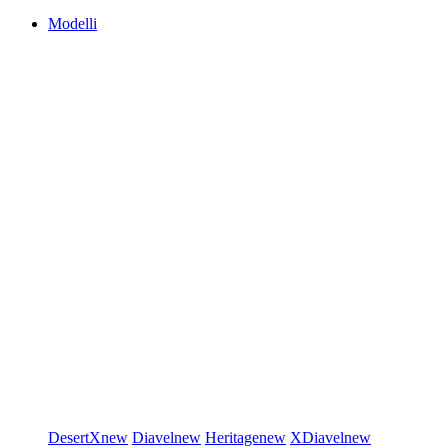
Modelli
DesertX
new
Diavel
new
Heritage
new
XDiavel
new