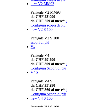
new
V2 MM93
Panigale V2 MM93
da CHF 23´990
da CHF 259 al mese*
i
Configura
scopri di piu
new
V2 S 100
Panigale V2 S 100
scopri di più
V4
Panigale V4
da CHF 29´290
da CHF 309 al mese*
i
Configura
Scopri di più
V4 S
Panigale V4 S
da CHF 35´290
da CHF 369 al mese*
i
Configura
Scopri di più
new
V4 S 100
Panigale V4 S 100