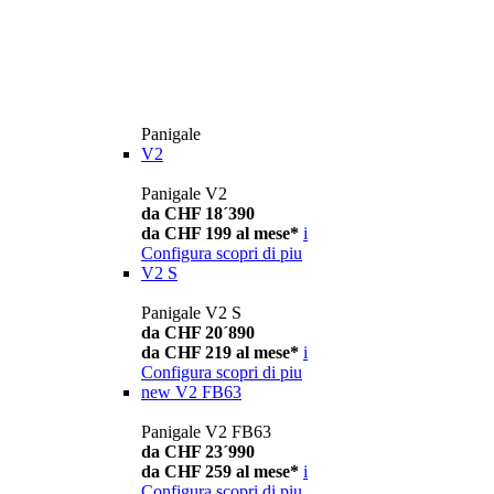
Panigale
V2
Panigale V2
da CHF 18´390
da CHF 199 al mese*
i
Configura
scopri di piu
V2 S
Panigale V2 S
da CHF 20´890
da CHF 219 al mese*
i
Configura
scopri di piu
new
V2 FB63
Panigale V2 FB63
da CHF 23´990
da CHF 259 al mese*
i
Configura
scopri di piu