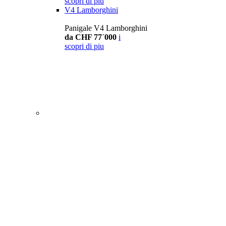
scopri di piu
V4 Lamborghini
Panigale V4 Lamborghini
da CHF 77´000
i
scopri di piu