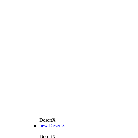
DesertX
new
DesertX
DesertX