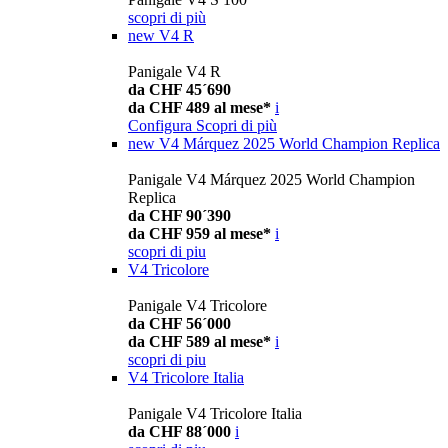
scopri di più
new
V4 R
Panigale V4 R
da CHF 45´690
da CHF 489 al mese*
i
Configura
Scopri di più
new
V4 Márquez 2025 World Champion Replica
Panigale V4 Márquez 2025 World Champion
Replica
da CHF 90´390
da CHF 959 al mese*
i
scopri di piu
V4 Tricolore
Panigale V4 Tricolore
da CHF 56´000
da CHF 589 al mese*
i
scopri di piu
V4 Tricolore Italia
Panigale V4 Tricolore Italia
da CHF 88´000
i