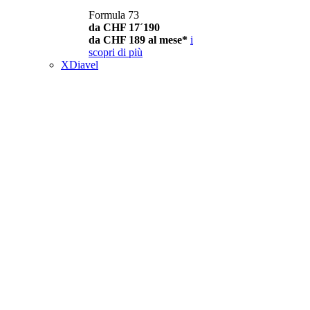
Formula 73
da CHF 17´190
da CHF 189 al mese*
i
scopri di più
XDiavel