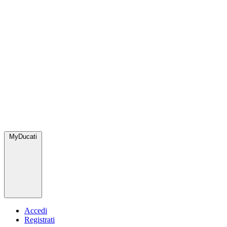
MyDucati
Accedi
Registrati