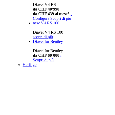
Diavel V4 RS
da CHF 40’990
da CHF 439 al mese*
i
Configura
Scopri di più
new
V4 RS 100
Diavel V4 RS 100
scopri di più
Diavel for Bentley
Diavel for Bentley
da CHF 60´000
i
Scopri di più
Heritage