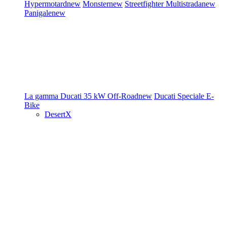
Hypermotard
new
Monster
new
Streetfighter
Multistrada
new
Panigale
new
La gamma Ducati
35 kW
Off-Road
new
Ducati Speciale
E-
Bike
DesertX