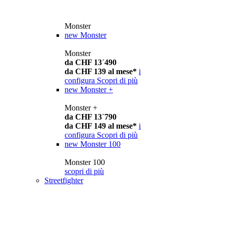
Monster
new
Monster
Monster
da CHF 13´490
da CHF 139 al mese*
i
configura
Scopri di più
new
Monster +
Monster +
da CHF 13´790
da CHF 149 al mese*
i
configura
Scopri di più
new
Monster 100
Monster 100
scopri di più
Streetfighter