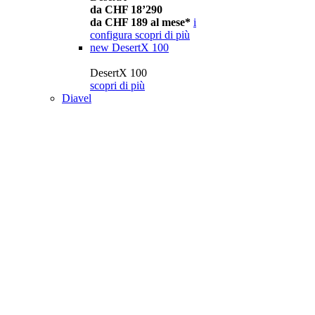
da CHF 18’290
da CHF 189 al mese*
i
configura
scopri di più
new
DesertX 100
DesertX 100
scopri di più
Diavel