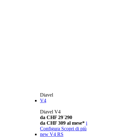
Diavel
V4
Diavel V4
da CHF 29´290
da CHF 309 al mese*
i
Configura
Scopri di più
new
V4 RS