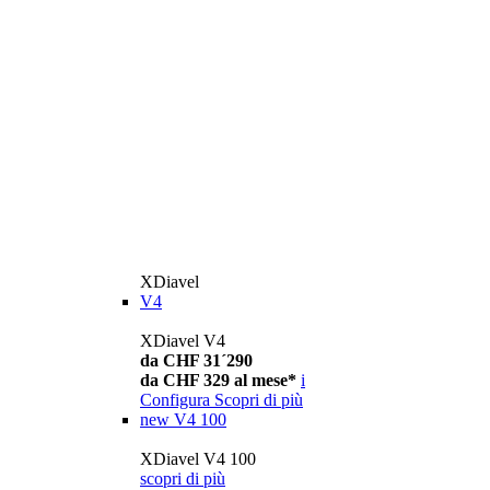
XDiavel
V4
XDiavel V4
da CHF 31´290
da CHF 329 al mese*
i
Configura
Scopri di più
new
V4 100
XDiavel V4 100
scopri di più