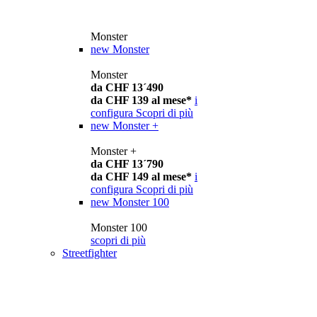
Monster
new
Monster
Monster
da CHF 13´490
da CHF 139 al mese*
i
configura
Scopri di più
new
Monster +
Monster +
da CHF 13´790
da CHF 149 al mese*
i
configura
Scopri di più
new
Monster 100
Monster 100
scopri di più
Streetfighter