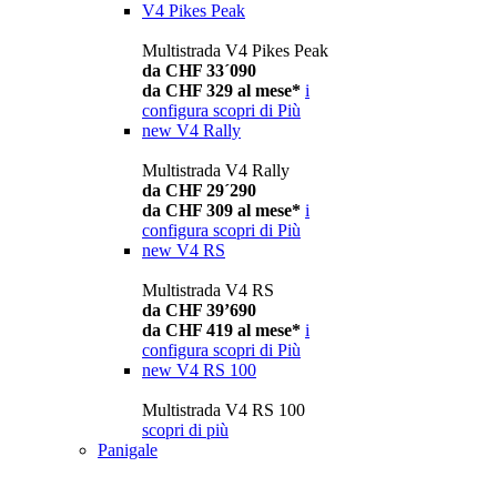
V4 Pikes Peak
Multistrada V4 Pikes Peak
da CHF 33´090
da CHF 329 al mese*
i
configura
scopri di Più
new
V4 Rally
Multistrada V4 Rally
da CHF 29´290
da CHF 309 al mese*
i
configura
scopri di Più
new
V4 RS
Multistrada V4 RS
da CHF 39’690
da CHF 419 al mese*
i
configura
scopri di Più
new
V4 RS 100
Multistrada V4 RS 100
scopri di più
Panigale