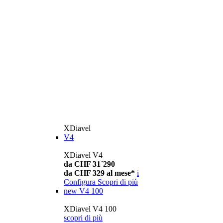
XDiavel
V4
XDiavel V4
da CHF 31´290
da CHF 329 al mese*
i
Configura
Scopri di più
new
V4 100
XDiavel V4 100
scopri di più