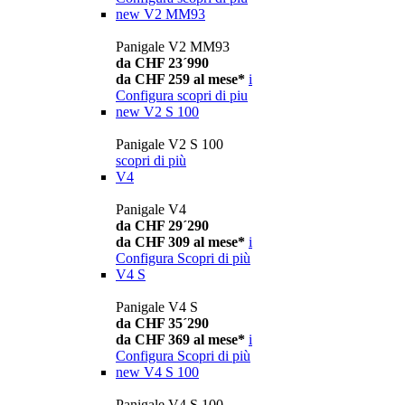
new
V2 MM93
Panigale V2 MM93
da CHF 23´990
da CHF 259 al mese*
i
Configura
scopri di piu
new
V2 S 100
Panigale V2 S 100
scopri di più
V4
Panigale V4
da CHF 29´290
da CHF 309 al mese*
i
Configura
Scopri di più
V4 S
Panigale V4 S
da CHF 35´290
da CHF 369 al mese*
i
Configura
Scopri di più
new
V4 S 100
Panigale V4 S 100