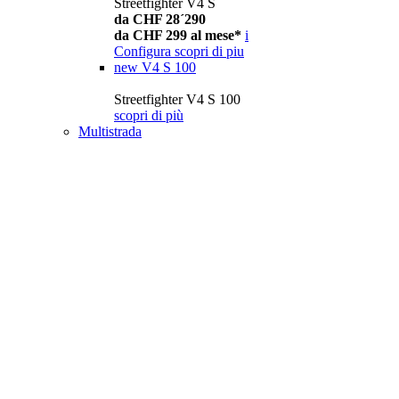
Streetfighter V4 S
da CHF 28´290
da CHF 299 al mese*
i
Configura
scopri di piu
new
V4 S 100
Streetfighter V4 S 100
scopri di più
Multistrada