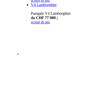
scopri di piu
V4 Lamborghini
Panigale V4 Lamborghini
da CHF 77´000
i
scopri di piu