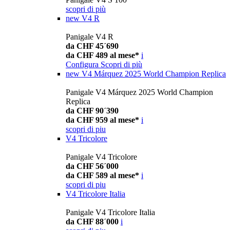
scopri di più
new
V4 R
Panigale V4 R
da CHF 45´690
da CHF 489 al mese*
i
Configura
Scopri di più
new
V4 Márquez 2025 World Champion Replica
Panigale V4 Márquez 2025 World Champion
Replica
da CHF 90´390
da CHF 959 al mese*
i
scopri di piu
V4 Tricolore
Panigale V4 Tricolore
da CHF 56´000
da CHF 589 al mese*
i
scopri di piu
V4 Tricolore Italia
Panigale V4 Tricolore Italia
da CHF 88´000
i