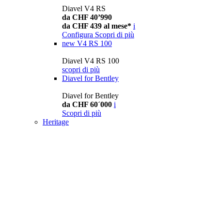
Diavel V4 RS
da CHF 40’990
da CHF 439 al mese*
i
Configura
Scopri di più
new
V4 RS 100
Diavel V4 RS 100
scopri di più
Diavel for Bentley
Diavel for Bentley
da CHF 60´000
i
Scopri di più
Heritage