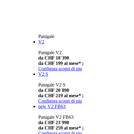
Panigale
V2
Panigale V2
da CHF 18´390
da CHF 199 al mese*
i
Configura
scopri di piu
V2 S
Panigale V2 S
da CHF 20´890
da CHF 219 al mese*
i
Configura
scopri di piu
new
V2 FB63
Panigale V2 FB63
da CHF 23´990
da CHF 259 al mese*
i
Configura
scopri di piu