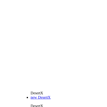
DesertX
new
DesertX
DesertX