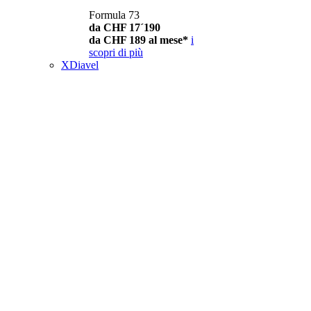
Formula 73
da CHF 17´190
da CHF 189 al mese*
i
scopri di più
XDiavel