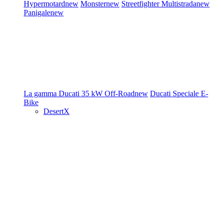
Hypermotard
new
Monster
new
Streetfighter
Multistrada
new
Panigale
new
La gamma Ducati
35 kW
Off-Road
new
Ducati Speciale
E-
Bike
DesertX