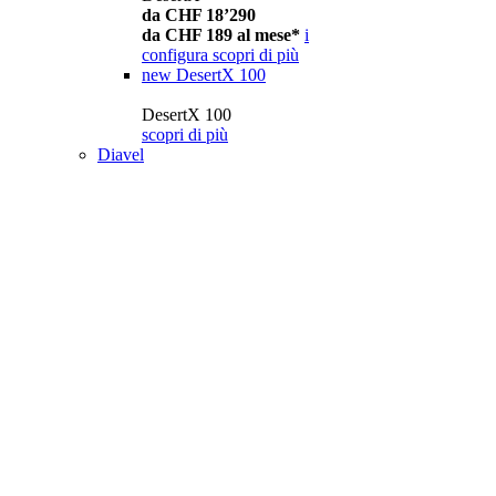
da CHF 18’290
da CHF 189 al mese*
i
configura
scopri di più
new
DesertX 100
DesertX 100
scopri di più
Diavel