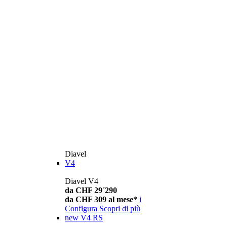
Diavel
V4
Diavel V4
da CHF 29´290
da CHF 309 al mese*
i
Configura
Scopri di più
new
V4 RS