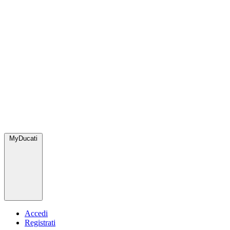
MyDucati
Accedi
Registrati