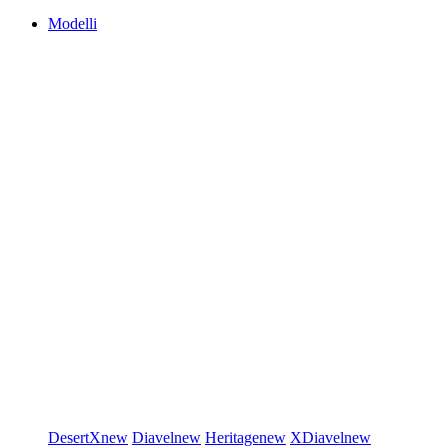
Modelli
DesertX
new
Diavel
new
Heritage
new
XDiavel
new