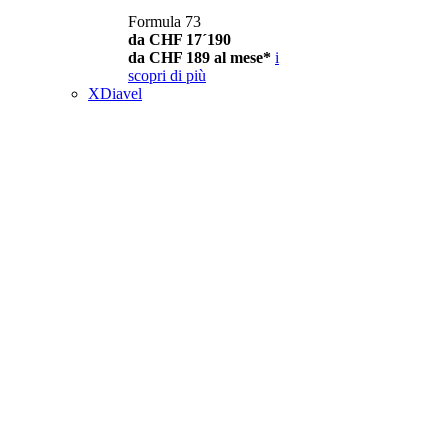
Formula 73
da CHF 17´190
da CHF 189 al mese*
i
scopri di più
XDiavel