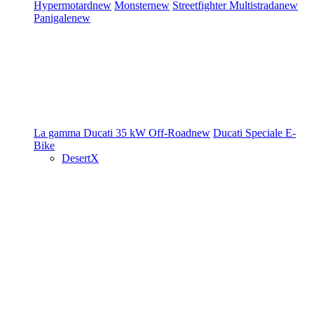
Hypermotard
new
Monster
new
Streetfighter
Multistrada
new
Panigale
new
La gamma Ducati
35 kW
Off-Road
new
Ducati Speciale
E-
Bike
DesertX