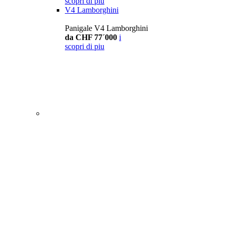
scopri di piu
V4 Lamborghini
Panigale V4 Lamborghini
da CHF 77´000
i
scopri di piu