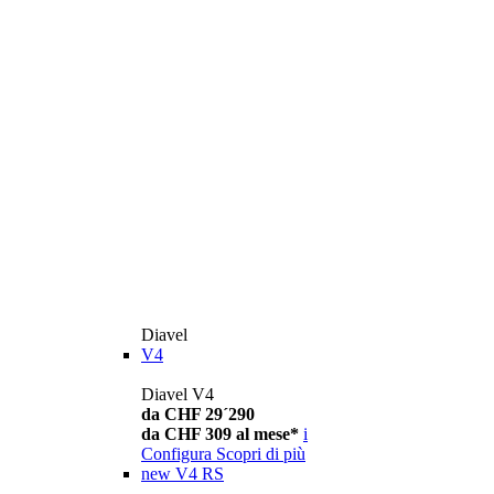
Diavel
V4
Diavel V4
da CHF 29´290
da CHF 309 al mese*
i
Configura
Scopri di più
new
V4 RS