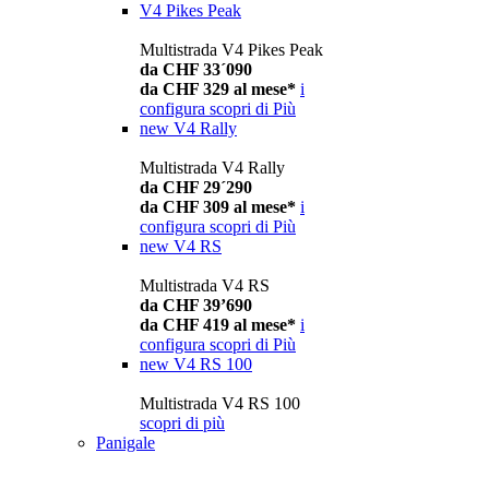
V4 Pikes Peak
Multistrada V4 Pikes Peak
da CHF 33´090
da CHF 329 al mese*
i
configura
scopri di Più
new
V4 Rally
Multistrada V4 Rally
da CHF 29´290
da CHF 309 al mese*
i
configura
scopri di Più
new
V4 RS
Multistrada V4 RS
da CHF 39’690
da CHF 419 al mese*
i
configura
scopri di Più
new
V4 RS 100
Multistrada V4 RS 100
scopri di più
Panigale