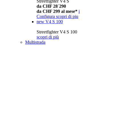
Streetfighter V4 S
da CHF 28´290
da CHF 299 al mese*
i
Configura
scopri di piu
new
V4 S 100
Streetfighter V4 S 100
scopri di più
Multistrada