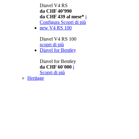
Diavel V4 RS
da CHF 40’990
da CHF 439 al mese*
i
Configura
Scopri di più
new
V4 RS 100
Diavel V4 RS 100
scopri di più
Diavel for Bentley
Diavel for Bentley
da CHF 60´000
i
Scopri di più
Heritage