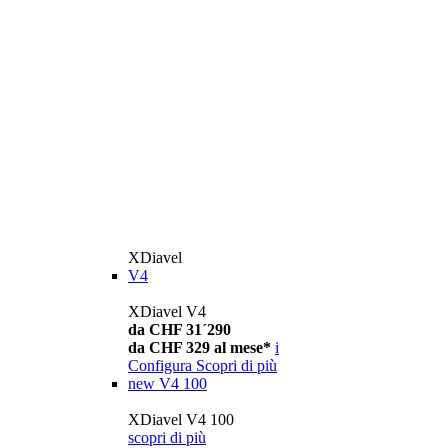
XDiavel
V4
XDiavel V4
da CHF 31´290
da CHF 329 al mese*
i
Configura
Scopri di più
new
V4 100
XDiavel V4 100
scopri di più