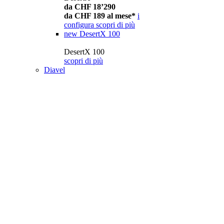
da CHF 18’290
da CHF 189 al mese*
i
configura
scopri di più
new
DesertX 100
DesertX 100
scopri di più
Diavel