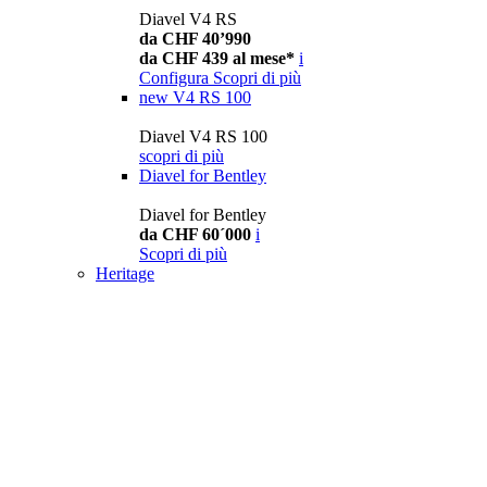
Diavel V4 RS
da CHF 40’990
da CHF 439 al mese*
i
Configura
Scopri di più
new
V4 RS 100
Diavel V4 RS 100
scopri di più
Diavel for Bentley
Diavel for Bentley
da CHF 60´000
i
Scopri di più
Heritage