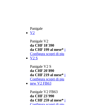
Panigale
V2
Panigale V2
da CHF 18´390
da CHF 199 al mese*
i
Configura
scopri di piu
V2 S
Panigale V2 S
da CHF 20´890
da CHF 219 al mese*
i
Configura
scopri di piu
new
V2 FB63
Panigale V2 FB63
da CHF 23´990
da CHF 259 al mese*
i
Configura
scopri di piu