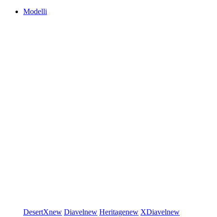
Modelli
DesertX
new
Diavel
new
Heritage
new
XDiavel
new