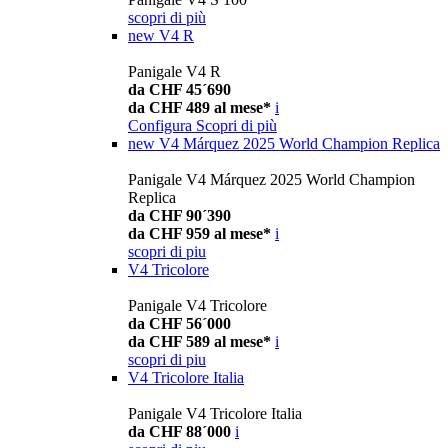
scopri di più
new
V4 R
Panigale V4 R
da CHF 45´690
da CHF 489 al mese*
i
Configura
Scopri di più
new
V4 Márquez 2025 World Champion Replica
Panigale V4 Márquez 2025 World Champion
Replica
da CHF 90´390
da CHF 959 al mese*
i
scopri di piu
V4 Tricolore
Panigale V4 Tricolore
da CHF 56´000
da CHF 589 al mese*
i
scopri di piu
V4 Tricolore Italia
Panigale V4 Tricolore Italia
da CHF 88´000
i