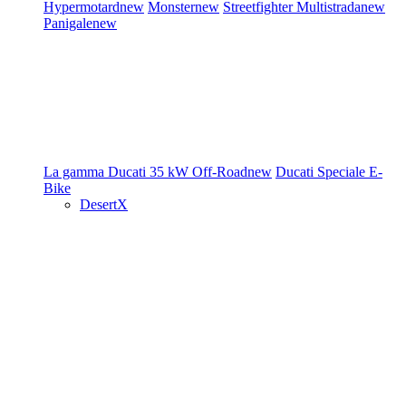
Hypermotard
new
Monster
new
Streetfighter
Multistrada
new
Panigale
new
La gamma Ducati
35 kW
Off-Road
new
Ducati Speciale
E-
Bike
DesertX