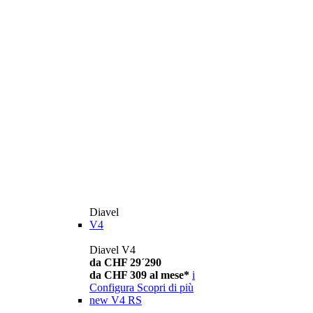
Diavel
V4
Diavel V4
da CHF 29´290
da CHF 309 al mese*
i
Configura
Scopri di più
new
V4 RS