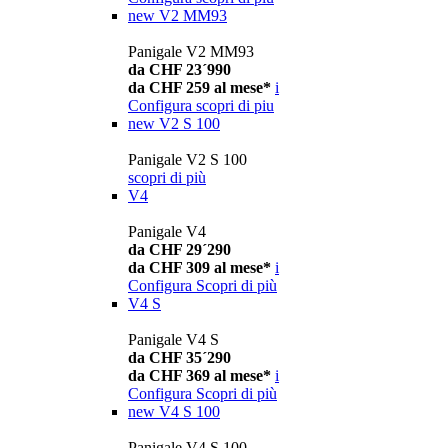
new
V2 MM93
Panigale V2 MM93
da CHF 23´990
da CHF 259 al mese*
i
Configura
scopri di piu
new
V2 S 100
Panigale V2 S 100
scopri di più
V4
Panigale V4
da CHF 29´290
da CHF 309 al mese*
i
Configura
Scopri di più
V4 S
Panigale V4 S
da CHF 35´290
da CHF 369 al mese*
i
Configura
Scopri di più
new
V4 S 100
Panigale V4 S 100