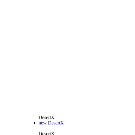
DesertX
new
DesertX
DesertX