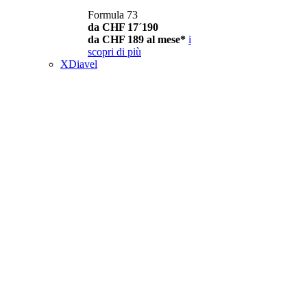
Formula 73
da CHF 17´190
da CHF 189 al mese*
i
scopri di più
XDiavel