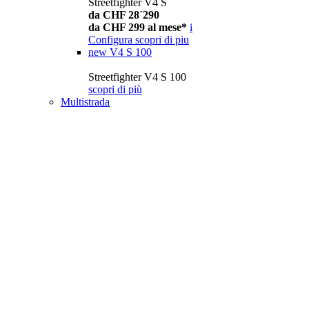
Streetfighter V4 S
da CHF 28´290
da CHF 299 al mese*
i
Configura
scopri di piu
new
V4 S 100
Streetfighter V4 S 100
scopri di più
Multistrada