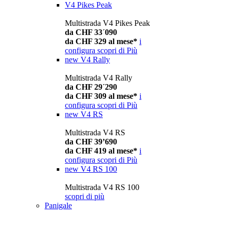
V4 Pikes Peak
Multistrada V4 Pikes Peak
da CHF 33´090
da CHF 329 al mese*
i
configura
scopri di Più
new
V4 Rally
Multistrada V4 Rally
da CHF 29´290
da CHF 309 al mese*
i
configura
scopri di Più
new
V4 RS
Multistrada V4 RS
da CHF 39’690
da CHF 419 al mese*
i
configura
scopri di Più
new
V4 RS 100
Multistrada V4 RS 100
scopri di più
Panigale