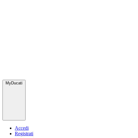
MyDucati
Accedi
Registrati