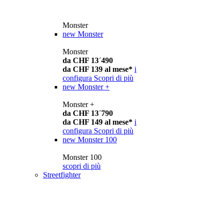
Monster
new
Monster
Monster
da CHF 13´490
da CHF 139 al mese*
i
configura
Scopri di più
new
Monster +
Monster +
da CHF 13´790
da CHF 149 al mese*
i
configura
Scopri di più
new
Monster 100
Monster 100
scopri di più
Streetfighter