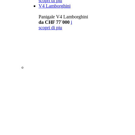
scopri di piu
V4 Lamborghini
Panigale V4 Lamborghini
da CHF 77´000
i
scopri di piu