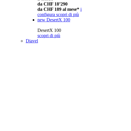
da CHF 18’290
da CHF 189 al mese*
i
configura
scopri di più
new
DesertX 100
DesertX 100
scopri di più
Diavel