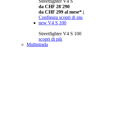
Streetfighter V4 S
da CHF 28´290
da CHF 299 al mese*
i
Configura
scopri di piu
new
V4 S 100
Streetfighter V4 S 100
scopri di più
Multistrada