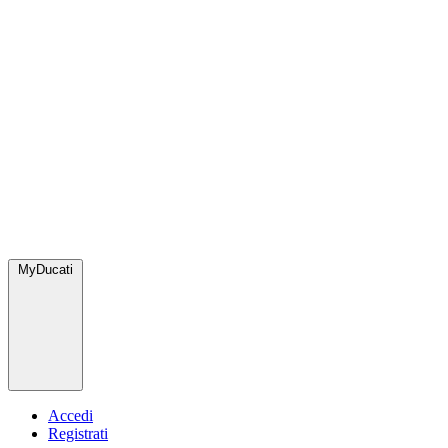
MyDucati
Accedi
Registrati