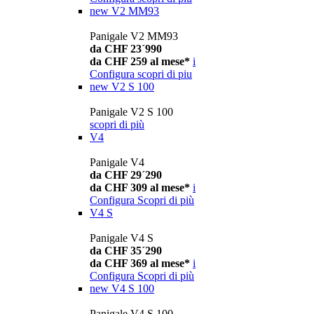
new
V2 MM93
Panigale V2 MM93
da CHF 23´990
da CHF 259 al mese*
i
Configura
scopri di piu
new
V2 S 100
Panigale V2 S 100
scopri di più
V4
Panigale V4
da CHF 29´290
da CHF 309 al mese*
i
Configura
Scopri di più
V4 S
Panigale V4 S
da CHF 35´290
da CHF 369 al mese*
i
Configura
Scopri di più
new
V4 S 100
Panigale V4 S 100