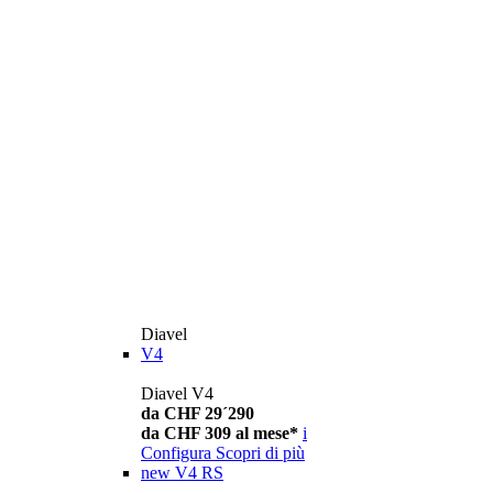
Diavel
V4
Diavel V4
da CHF 29´290
da CHF 309 al mese*
i
Configura
Scopri di più
new
V4 RS