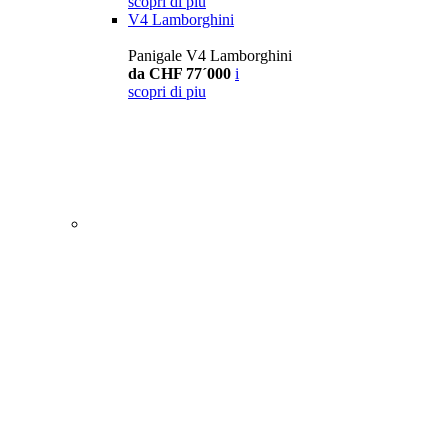
scopri di piu
V4 Lamborghini
Panigale V4 Lamborghini
da CHF 77´000
i
scopri di piu