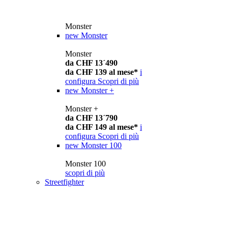
Monster
new
Monster
Monster
da CHF 13´490
da CHF 139 al mese*
i
configura
Scopri di più
new
Monster +
Monster +
da CHF 13´790
da CHF 149 al mese*
i
configura
Scopri di più
new
Monster 100
Monster 100
scopri di più
Streetfighter