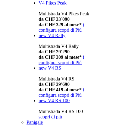
V4 Pikes Peak
Multistrada V4 Pikes Peak
da CHF 33´090
da CHF 329 al mese*
i
configura
scopri di Più
new
V4 Rally
Multistrada V4 Rally
da CHF 29´290
da CHF 309 al mese*
i
configura
scopri di Più
new
V4 RS
Multistrada V4 RS
da CHF 39’690
da CHF 419 al mese*
i
configura
scopri di Più
new
V4 RS 100
Multistrada V4 RS 100
scopri di più
Panigale