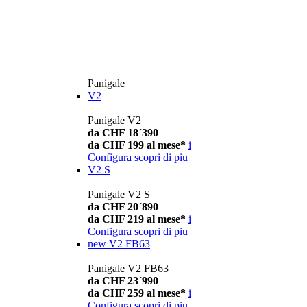
Panigale
V2
Panigale V2
da CHF 18´390
da CHF 199 al mese*
i
Configura
scopri di piu
V2 S
Panigale V2 S
da CHF 20´890
da CHF 219 al mese*
i
Configura
scopri di piu
new
V2 FB63
Panigale V2 FB63
da CHF 23´990
da CHF 259 al mese*
i
Configura
scopri di piu