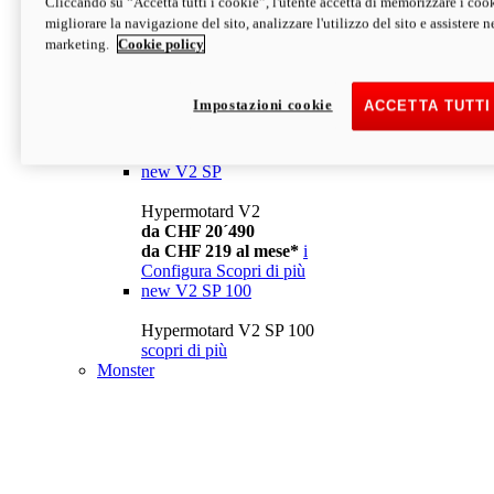
Cliccando su “Accetta tutti i cookie”, l'utente accetta di memorizzare i cook
da CHF 13´990
i
migliorare la navigazione del sito, analizzare l'utilizzo del sito e assistere ne
Configura
Scopri di più
marketing.
Cookie policy
new
V2
Hypermotard V2
Impostazioni cookie
ACCETTA TUTTI
da CHF 15´990
da CHF 169 al mese*
i
Configura
Scopri di più
new
V2 SP
Hypermotard V2
da CHF 20´490
da CHF 219 al mese*
i
Configura
Scopri di più
new
V2 SP 100
Hypermotard V2 SP 100
scopri di più
Monster