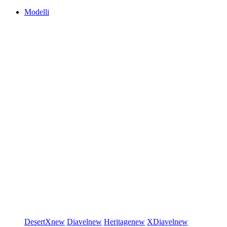
Modelli
DesertX
new
Diavel
new
Heritage
new
XDiavel
new