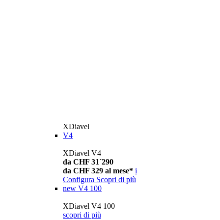
XDiavel
V4
XDiavel V4
da CHF 31´290
da CHF 329 al mese*
i
Configura
Scopri di più
new
V4 100
XDiavel V4 100
scopri di più