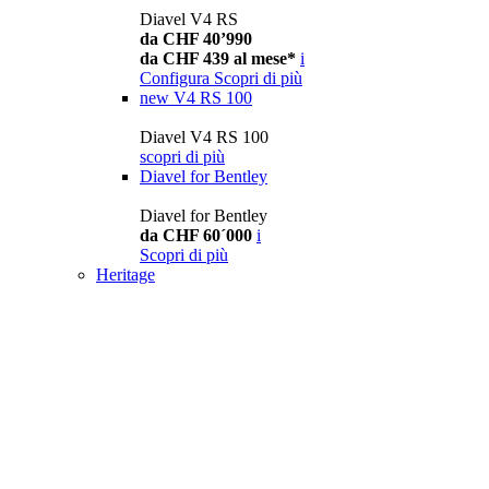
Diavel V4 RS
da CHF 40’990
da CHF 439 al mese*
i
Configura
Scopri di più
new
V4 RS 100
Diavel V4 RS 100
scopri di più
Diavel for Bentley
Diavel for Bentley
da CHF 60´000
i
Scopri di più
Heritage