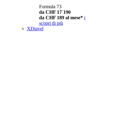
Formula 73
da CHF 17´190
da CHF 189 al mese*
i
scopri di più
XDiavel