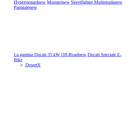
Hypermotard
new
Monster
new
Streetfighter
Multistrada
new
Panigale
new
La gamma Ducati
35 kW
Off-Road
new
Ducati Speciale
E-
Bike
DesertX