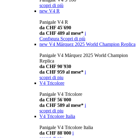
scopri di più
new
V4 R
Panigale V4 R
da CHF 45´690
da CHF 489 al mese*
i
Configura
Scopri di più
new
V4 Márquez 2025 World Champion Replica
Panigale V4 Márquez 2025 World Champion
Replica
da CHF 90´930
da CHF 959 al mese*
i
scopri di piu
V4 Tricolore
Panigale V4 Tricolore
da CHF 56´000
da CHF 589 al mese*
i
scopri di piu
V4 Tricolore Italia
Panigale V4 Tricolore Italia
da CHF 88´000
i