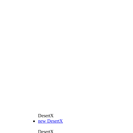
DesertX
new
DesertX
DesertX