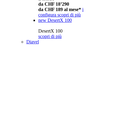
da CHF 18’290
da CHF 189 al mese*
i
configura
scopri di più
new
DesertX 100
DesertX 100
scopri di più
Diavel