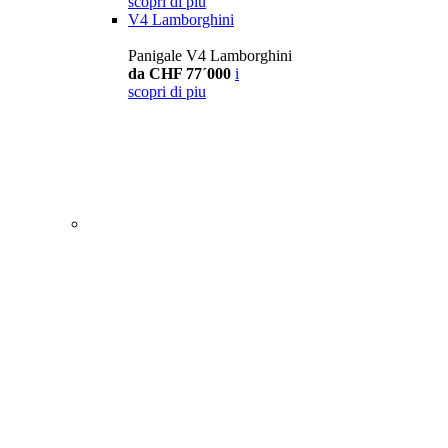
scopri di piu
V4 Lamborghini
Panigale V4 Lamborghini
da CHF 77´000
i
scopri di piu