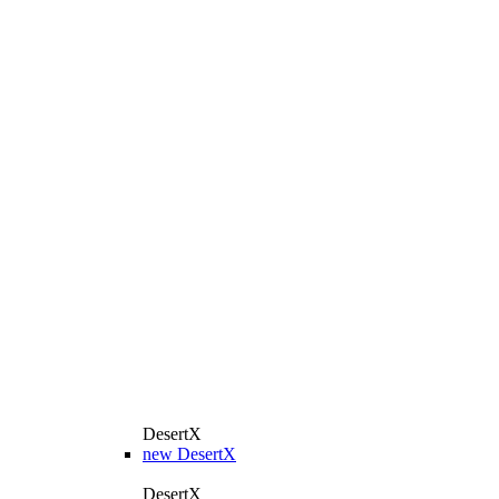
DesertX
new
DesertX
DesertX