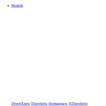
Modelli
DesertX
new
Diavel
new
Heritage
new
XDiavel
new