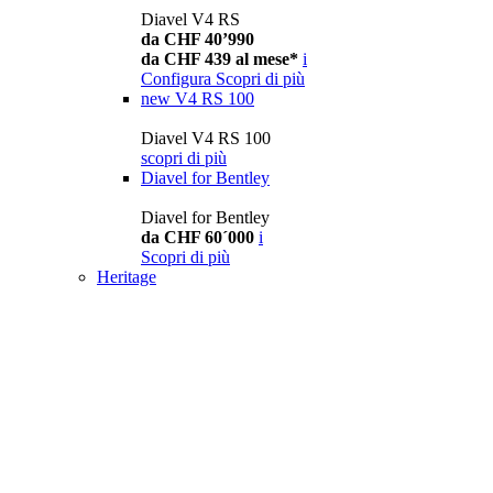
Diavel V4 RS
da CHF 40’990
da CHF 439 al mese*
i
Configura
Scopri di più
new
V4 RS 100
Diavel V4 RS 100
scopri di più
Diavel for Bentley
Diavel for Bentley
da CHF 60´000
i
Scopri di più
Heritage