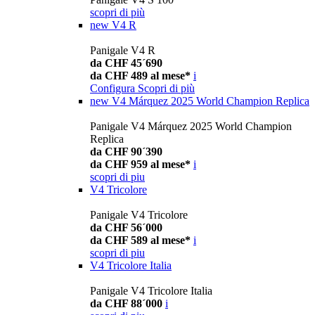
scopri di più
new
V4 R
Panigale V4 R
da CHF 45´690
da CHF 489 al mese*
i
Configura
Scopri di più
new
V4 Márquez 2025 World Champion Replica
Panigale V4 Márquez 2025 World Champion
Replica
da CHF 90´390
da CHF 959 al mese*
i
scopri di piu
V4 Tricolore
Panigale V4 Tricolore
da CHF 56´000
da CHF 589 al mese*
i
scopri di piu
V4 Tricolore Italia
Panigale V4 Tricolore Italia
da CHF 88´000
i