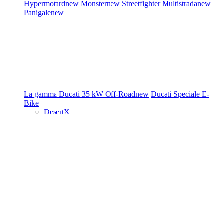
Hypermotard
new
Monster
new
Streetfighter
Multistrada
new
Panigale
new
La gamma Ducati
35 kW
Off-Road
new
Ducati Speciale
E-
Bike
DesertX