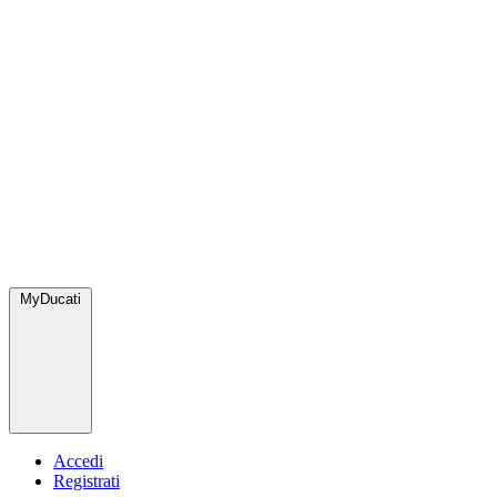
MyDucati
Accedi
Registrati