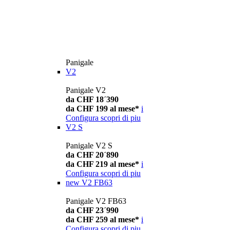
Panigale
V2
Panigale V2
da CHF 18´390
da CHF 199 al mese*
i
Configura
scopri di piu
V2 S
Panigale V2 S
da CHF 20´890
da CHF 219 al mese*
i
Configura
scopri di piu
new
V2 FB63
Panigale V2 FB63
da CHF 23´990
da CHF 259 al mese*
i
Configura
scopri di piu