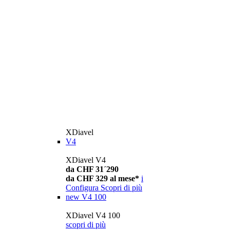
XDiavel
V4
XDiavel V4
da CHF 31´290
da CHF 329 al mese*
i
Configura
Scopri di più
new
V4 100
XDiavel V4 100
scopri di più