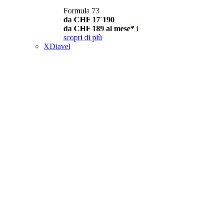
Formula 73
da CHF 17´190
da CHF 189 al mese*
i
scopri di più
XDiavel