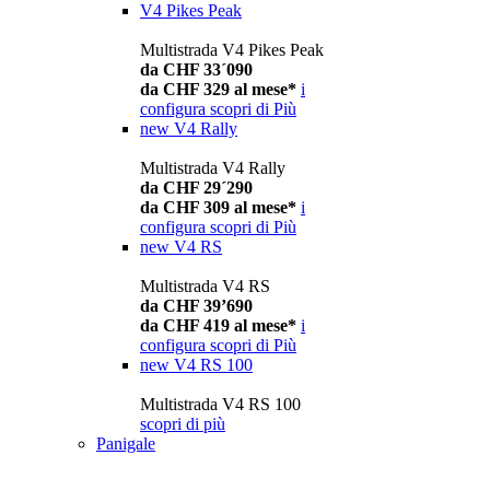
V4 Pikes Peak
Multistrada V4 Pikes Peak
da CHF 33´090
da CHF 329 al mese*
i
configura
scopri di Più
new
V4 Rally
Multistrada V4 Rally
da CHF 29´290
da CHF 309 al mese*
i
configura
scopri di Più
new
V4 RS
Multistrada V4 RS
da CHF 39’690
da CHF 419 al mese*
i
configura
scopri di Più
new
V4 RS 100
Multistrada V4 RS 100
scopri di più
Panigale