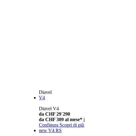
Diavel
V4
Diavel V4
da CHF 29´290
da CHF 309 al mese*
i
Configura
Scopri di più
new
V4 RS