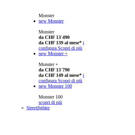
Monster
new
Monster
Monster
da CHF 13´490
da CHF 139 al mese*
i
configura
Scopri di più
new
Monster +
Monster +
da CHF 13´790
da CHF 149 al mese*
i
configura
Scopri di più
new
Monster 100
Monster 100
scopri di più
Streetfighter