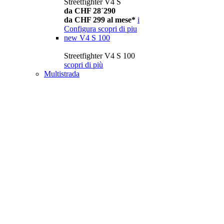
Streetfighter V4 S
da CHF 28´290
da CHF 299 al mese*
i
Configura
scopri di piu
new
V4 S 100
Streetfighter V4 S 100
scopri di più
Multistrada