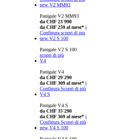
new
V2 MM93
Panigale V2 MM93
da CHF 23´990
da CHF 259 al mese*
i
Configura
scopri di piu
new
V2 S 100
Panigale V2 S 100
scopri di più
V4
Panigale V4
da CHF 29´290
da CHF 309 al mese*
i
Configura
Scopri di più
V4 S
Panigale V4 S
da CHF 35´290
da CHF 369 al mese*
i
Configura
Scopri di più
new
V4 S 100
Panigale V4 S 100