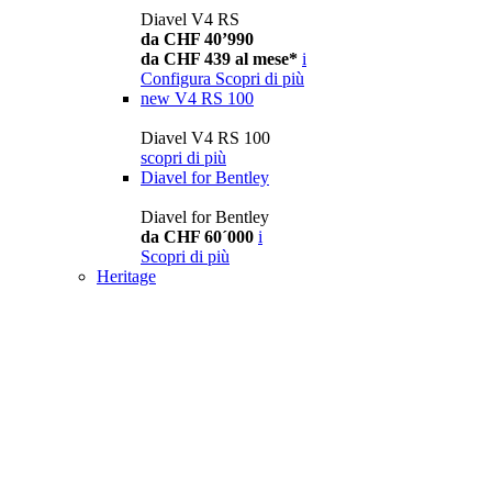
Diavel V4 RS
da CHF 40’990
da CHF 439 al mese*
i
Configura
Scopri di più
new
V4 RS 100
Diavel V4 RS 100
scopri di più
Diavel for Bentley
Diavel for Bentley
da CHF 60´000
i
Scopri di più
Heritage