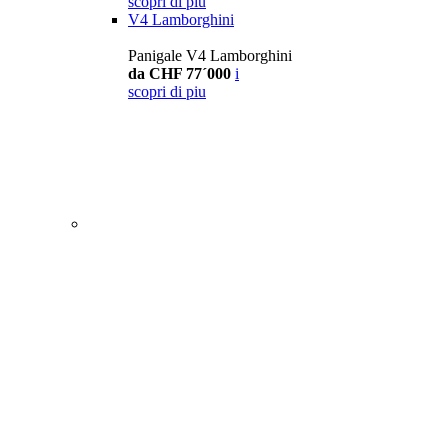
scopri di piu
V4 Lamborghini
Panigale V4 Lamborghini
da CHF 77´000
i
scopri di piu