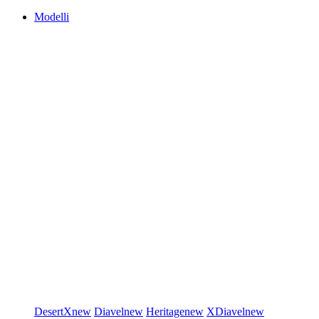
Modelli
DesertX
new
Diavel
new
Heritage
new
XDiavel
new