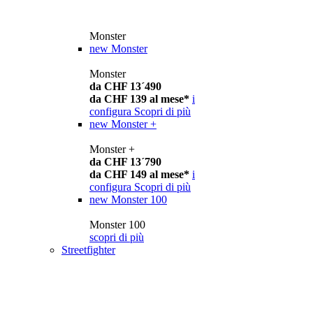
Monster
new
Monster
Monster
da CHF 13´490
da CHF 139 al mese*
i
configura
Scopri di più
new
Monster +
Monster +
da CHF 13´790
da CHF 149 al mese*
i
configura
Scopri di più
new
Monster 100
Monster 100
scopri di più
Streetfighter