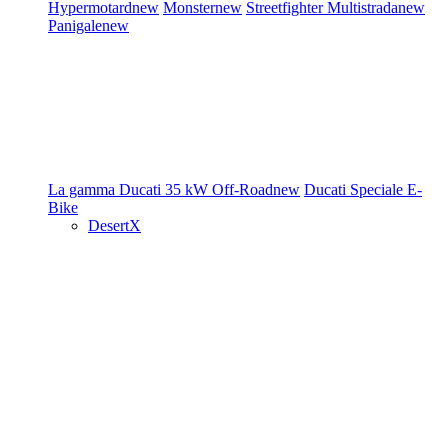
Hypermotard
new
Monster
new
Streetfighter
Multistrada
new
Panigale
new
La gamma Ducati
35 kW
Off-Road
new
Ducati Speciale
E-
Bike
DesertX