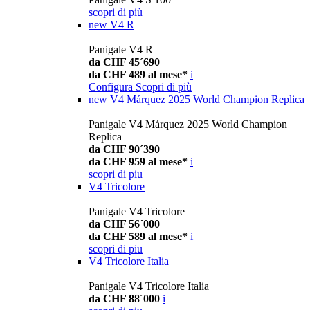
scopri di più
new
V4 R
Panigale V4 R
da CHF 45´690
da CHF 489 al mese*
i
Configura
Scopri di più
new
V4 Márquez 2025 World Champion Replica
Panigale V4 Márquez 2025 World Champion
Replica
da CHF 90´390
da CHF 959 al mese*
i
scopri di piu
V4 Tricolore
Panigale V4 Tricolore
da CHF 56´000
da CHF 589 al mese*
i
scopri di piu
V4 Tricolore Italia
Panigale V4 Tricolore Italia
da CHF 88´000
i