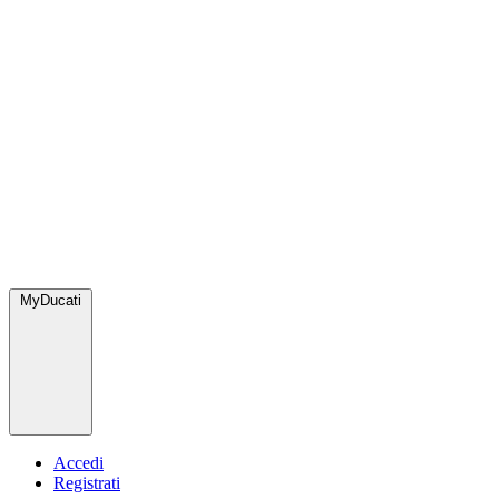
MyDucati
Accedi
Registrati