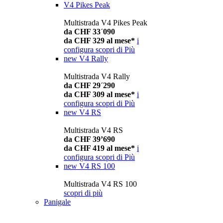
V4 Pikes Peak
Multistrada V4 Pikes Peak
da CHF 33´090
da CHF 329 al mese*
i
configura
scopri di Più
new
V4 Rally
Multistrada V4 Rally
da CHF 29´290
da CHF 309 al mese*
i
configura
scopri di Più
new
V4 RS
Multistrada V4 RS
da CHF 39’690
da CHF 419 al mese*
i
configura
scopri di Più
new
V4 RS 100
Multistrada V4 RS 100
scopri di più
Panigale