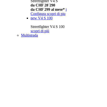
Streetfighter V4 S
da CHF 28´290
da CHF 299 al mese*
i
Configura
scopri di piu
new
V4 S 100
Streetfighter V4 S 100
scopri di più
Multistrada