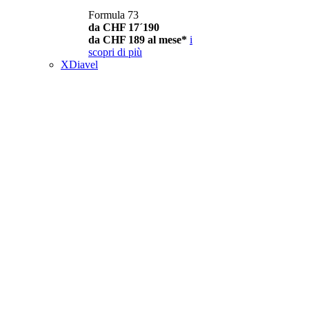
Formula 73
da CHF 17´190
da CHF 189 al mese*
i
scopri di più
XDiavel