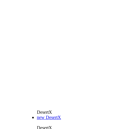
DesertX
new
DesertX
DesertX