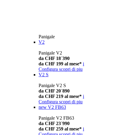
Panigale
V2
Panigale V2
da CHF 18´390
da CHF 199 al mese*
i
Configura
scopri di piu
V2 S
Panigale V2 S
da CHF 20´890
da CHF 219 al mese*
i
Configura
scopri di piu
new
V2 FB63
Panigale V2 FB63
da CHF 23´990
da CHF 259 al mese*
i
Configura
scopri di piu