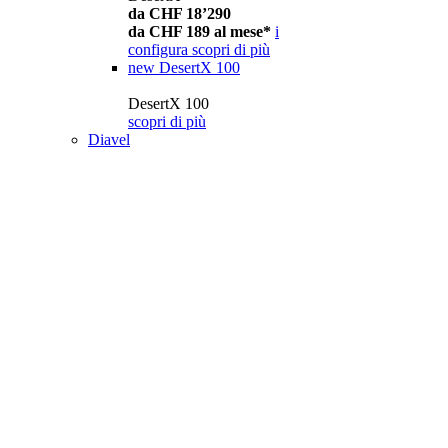
da CHF 18’290
da CHF 189 al mese*
i
configura
scopri di più
new
DesertX 100
DesertX 100
scopri di più
Diavel