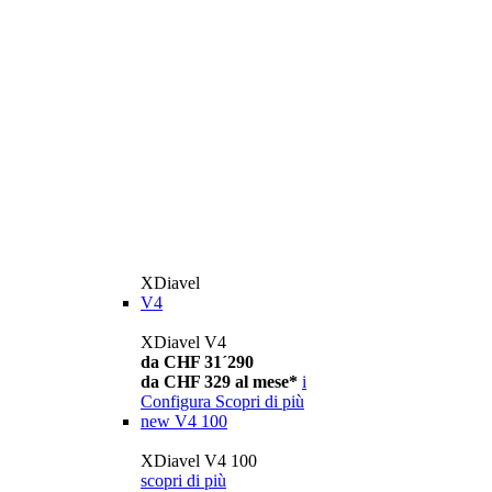
XDiavel
V4
XDiavel V4
da CHF 31´290
da CHF 329 al mese*
i
Configura
Scopri di più
new
V4 100
XDiavel V4 100
scopri di più