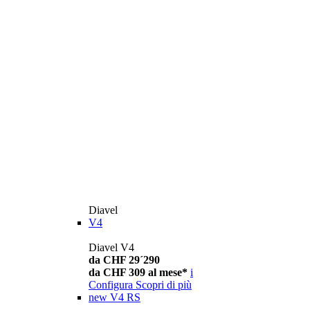
Diavel
V4
Diavel V4
da CHF 29´290
da CHF 309 al mese*
i
Configura
Scopri di più
new
V4 RS