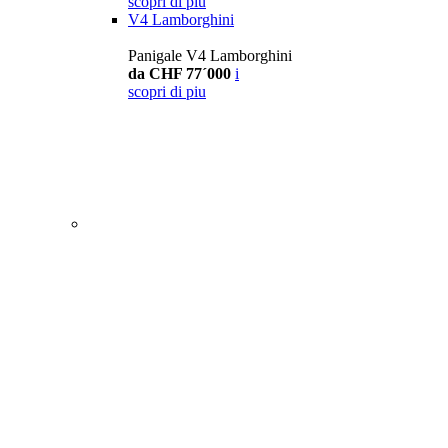
scopri di piu
V4 Lamborghini
Panigale V4 Lamborghini
da CHF 77´000
i
scopri di piu