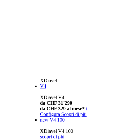
XDiavel
V4
XDiavel V4
da CHF 31´290
da CHF 329 al mese*
i
Configura
Scopri di più
new
V4 100
XDiavel V4 100
scopri di più