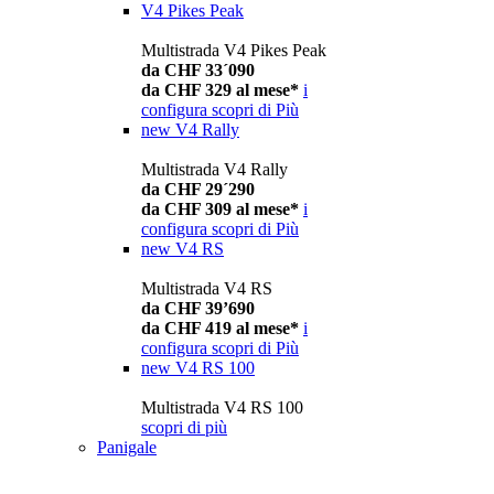
V4 Pikes Peak
Multistrada V4 Pikes Peak
da CHF 33´090
da CHF 329 al mese*
i
configura
scopri di Più
new
V4 Rally
Multistrada V4 Rally
da CHF 29´290
da CHF 309 al mese*
i
configura
scopri di Più
new
V4 RS
Multistrada V4 RS
da CHF 39’690
da CHF 419 al mese*
i
configura
scopri di Più
new
V4 RS 100
Multistrada V4 RS 100
scopri di più
Panigale