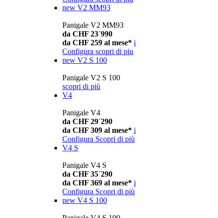
new
V2 MM93
Panigale V2 MM93
da CHF 23´990
da CHF 259 al mese*
i
Configura
scopri di piu
new
V2 S 100
Panigale V2 S 100
scopri di più
V4
Panigale V4
da CHF 29´290
da CHF 309 al mese*
i
Configura
Scopri di più
V4 S
Panigale V4 S
da CHF 35´290
da CHF 369 al mese*
i
Configura
Scopri di più
new
V4 S 100
Panigale V4 S 100