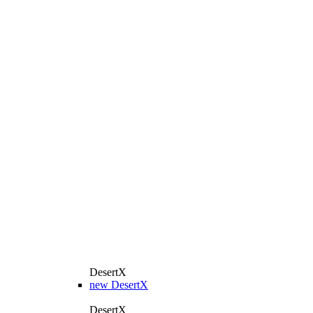
DesertX
new
DesertX
DesertX