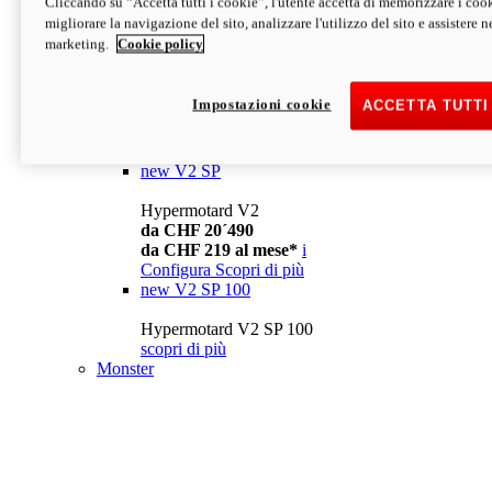
Cliccando su “Accetta tutti i cookie”, l'utente accetta di memorizzare i cook
da CHF 13´990
i
migliorare la navigazione del sito, analizzare l'utilizzo del sito e assistere ne
Configura
Scopri di più
marketing.
Cookie policy
new
V2
Hypermotard V2
Impostazioni cookie
ACCETTA TUTTI
da CHF 15´990
da CHF 169 al mese*
i
Configura
Scopri di più
new
V2 SP
Hypermotard V2
da CHF 20´490
da CHF 219 al mese*
i
Configura
Scopri di più
new
V2 SP 100
Hypermotard V2 SP 100
scopri di più
Monster