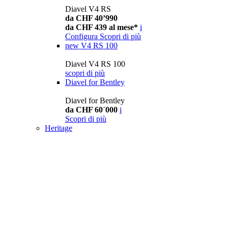
Diavel V4 RS
da CHF 40’990
da CHF 439 al mese*
i
Configura
Scopri di più
new
V4 RS 100
Diavel V4 RS 100
scopri di più
Diavel for Bentley
Diavel for Bentley
da CHF 60´000
i
Scopri di più
Heritage