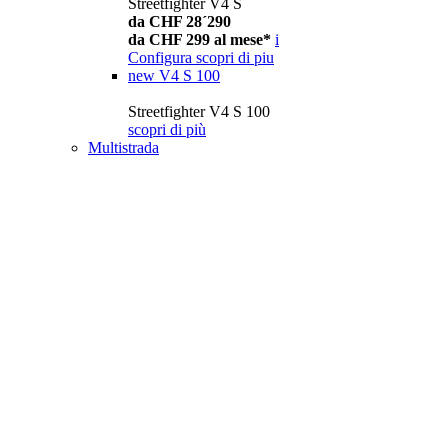
Streetfighter V4 S
da CHF 28´290
da CHF 299 al mese*
i
Configura
scopri di piu
new
V4 S 100
Streetfighter V4 S 100
scopri di più
Multistrada