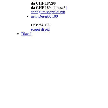
da CHF 18’290
da CHF 189 al mese*
i
configura
scopri di più
new
DesertX 100
DesertX 100
scopri di più
Diavel