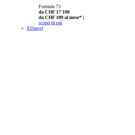
Formula 73
da CHF 17´190
da CHF 189 al mese*
i
scopri di più
XDiavel