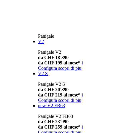
Panigale
V2
Panigale V2
da CHF 18´390
da CHF 199 al mese*
i
Configura
scopri di piu
V2 S
Panigale V2 S
da CHF 20´890
da CHF 219 al mese*
i
Configura
scopri di piu
new
V2 FB63
Panigale V2 FB63
da CHF 23´990
da CHF 259 al mese*
i
Configura
scopri di piu