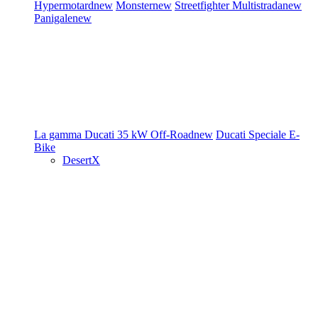
Hypermotard
new
Monster
new
Streetfighter
Multistrada
new
Panigale
new
La gamma Ducati
35 kW
Off-Road
new
Ducati Speciale
E-
Bike
DesertX