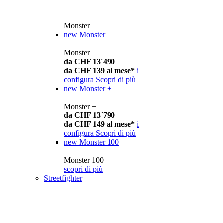
Monster
new
Monster
Monster
da CHF 13´490
da CHF 139 al mese*
i
configura
Scopri di più
new
Monster +
Monster +
da CHF 13´790
da CHF 149 al mese*
i
configura
Scopri di più
new
Monster 100
Monster 100
scopri di più
Streetfighter