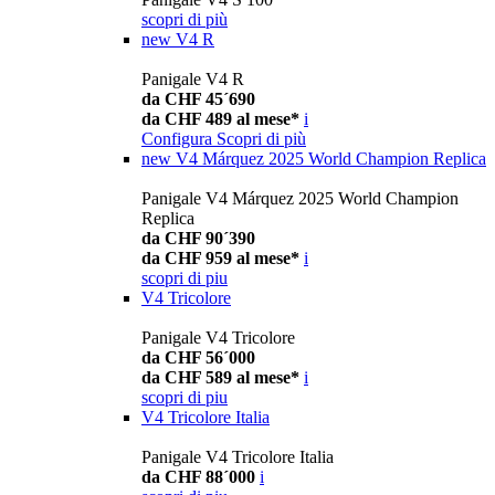
scopri di più
new
V4 R
Panigale V4 R
da CHF 45´690
da CHF 489 al mese*
i
Configura
Scopri di più
new
V4 Márquez 2025 World Champion Replica
Panigale V4 Márquez 2025 World Champion
Replica
da CHF 90´390
da CHF 959 al mese*
i
scopri di piu
V4 Tricolore
Panigale V4 Tricolore
da CHF 56´000
da CHF 589 al mese*
i
scopri di piu
V4 Tricolore Italia
Panigale V4 Tricolore Italia
da CHF 88´000
i