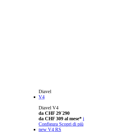
Diavel
V4
Diavel V4
da CHF 29´290
da CHF 309 al mese*
i
Configura
Scopri di più
new
V4 RS