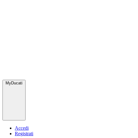
MyDucati
Accedi
Registrati