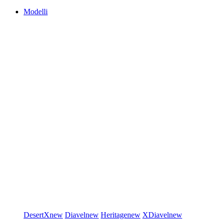
Modelli
DesertX
new
Diavel
new
Heritage
new
XDiavel
new