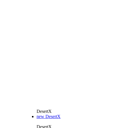
DesertX
new
DesertX
DesertX