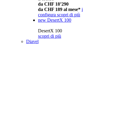
da CHF 18’290
da CHF 189 al mese*
i
configura
scopri di più
new
DesertX 100
DesertX 100
scopri di più
Diavel