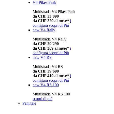
V4 Pikes Peak
Multistrada V4 Pikes Peak
da CHF 33´090
da CHF 329 al mese*
i
configura
scopri di Più
new
V4 Rally
Multistrada V4 Rally
da CHF 29´290
da CHF 309 al mese*
i
configura
scopri di Più
new
V4 RS
Multistrada V4 RS
da CHF 39’690
da CHF 419 al mese*
i
configura
scopri di Più
new
V4 RS 100
Multistrada V4 RS 100
scopri di più
Panigale