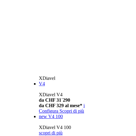
XDiavel
V4
XDiavel V4
da CHF 31´290
da CHF 329 al mese*
i
Configura
Scopri di più
new
V4 100
XDiavel V4 100
scopri di più