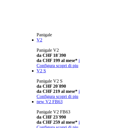
Panigale
V2
Panigale V2
da CHF 18´390
da CHF 199 al mese*
i
Configura
scopri di piu
V2 S
Panigale V2 S
da CHF 20´890
da CHF 219 al mese*
i
Configura
scopri di piu
new
V2 FB63
Panigale V2 FB63
da CHF 23´990
da CHF 259 al mese*
i
Configura
scopri di piu