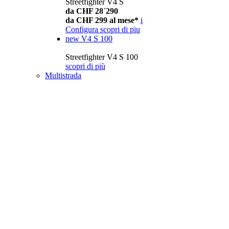
Streetfighter V4 S
da CHF 28´290
da CHF 299 al mese*
i
Configura
scopri di piu
new
V4 S 100
Streetfighter V4 S 100
scopri di più
Multistrada