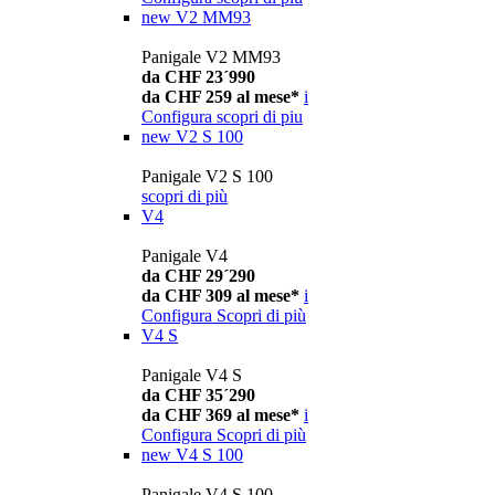
new
V2 MM93
Panigale V2 MM93
da CHF 23´990
da CHF 259 al mese*
i
Configura
scopri di piu
new
V2 S 100
Panigale V2 S 100
scopri di più
V4
Panigale V4
da CHF 29´290
da CHF 309 al mese*
i
Configura
Scopri di più
V4 S
Panigale V4 S
da CHF 35´290
da CHF 369 al mese*
i
Configura
Scopri di più
new
V4 S 100
Panigale V4 S 100