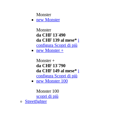
Monster
new
Monster
Monster
da CHF 13´490
da CHF 139 al mese*
i
configura
Scopri di più
new
Monster +
Monster +
da CHF 13´790
da CHF 149 al mese*
i
configura
Scopri di più
new
Monster 100
Monster 100
scopri di più
Streetfighter