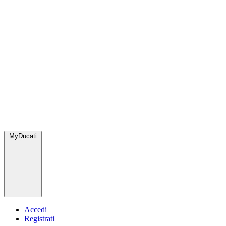
MyDucati
Accedi
Registrati