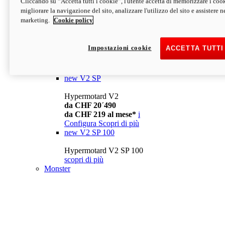
Cliccando su “Accetta tutti i cookie”, l'utente accetta di memorizzare i cook
da CHF 13´990
i
migliorare la navigazione del sito, analizzare l'utilizzo del sito e assistere ne
Configura
Scopri di più
marketing.
Cookie policy
new
V2
Hypermotard V2
Impostazioni cookie
ACCETTA TUTTI
da CHF 15´990
da CHF 169 al mese*
i
Configura
Scopri di più
new
V2 SP
Hypermotard V2
da CHF 20´490
da CHF 219 al mese*
i
Configura
Scopri di più
new
V2 SP 100
Hypermotard V2 SP 100
scopri di più
Monster