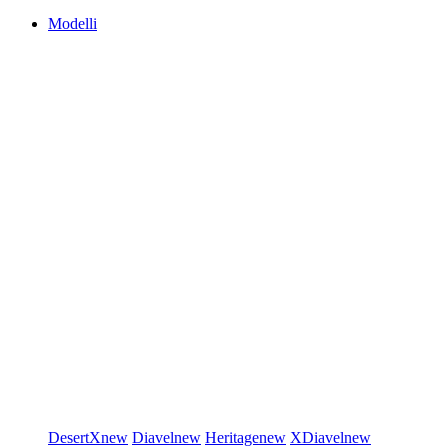
Modelli
DesertX
new
Diavel
new
Heritage
new
XDiavel
new