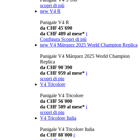
scopri di più
new
V4 R
Panigale V4 R
da CHF 45´690
da CHF 489 al mese*
i
Configura
Scopri di più
new
V4 Márquez 2025 World Champion Replica
Panigale V4 Márquez 2025 World Champion
Replica
da CHF 90´390
da CHF 959 al mese*
i
scopri di piu
V4 Tricolore
Panigale V4 Tricolore
da CHF 56´000
da CHF 589 al mese*
i
scopri di piu
V4 Tricolore Italia
Panigale V4 Tricolore Italia
da CHF 88´000
i