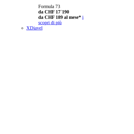
Formula 73
da CHF 17´190
da CHF 189 al mese*
i
scopri di più
XDiavel