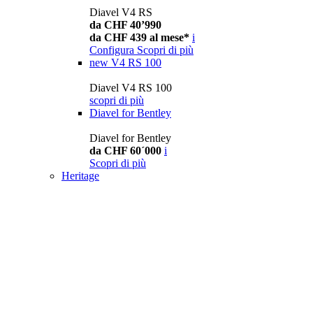
Diavel V4 RS
da CHF 40’990
da CHF 439 al mese*
i
Configura
Scopri di più
new
V4 RS 100
Diavel V4 RS 100
scopri di più
Diavel for Bentley
Diavel for Bentley
da CHF 60´000
i
Scopri di più
Heritage