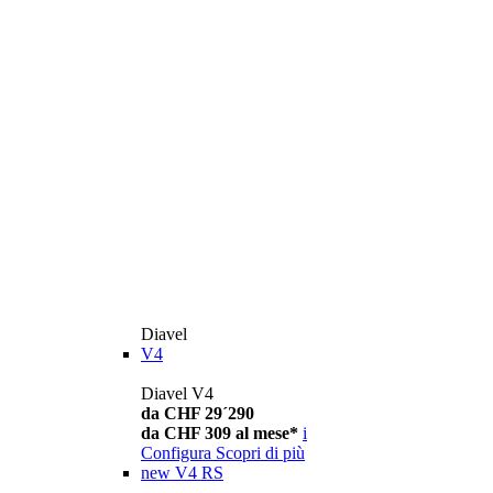
Diavel
V4
Diavel V4
da CHF 29´290
da CHF 309 al mese*
i
Configura
Scopri di più
new
V4 RS