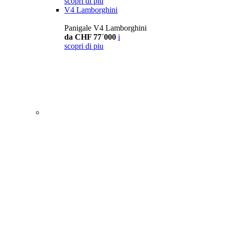
scopri di piu
V4 Lamborghini
Panigale V4 Lamborghini
da CHF 77´000
i
scopri di piu