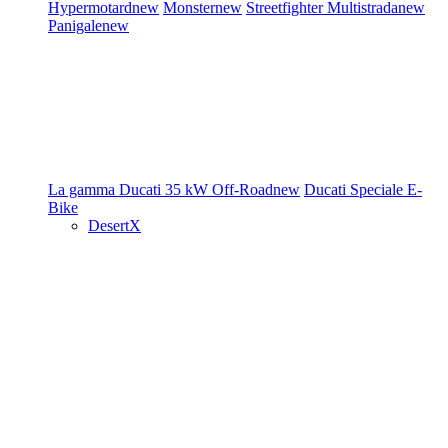
Hypermotard
new
Monster
new
Streetfighter
Multistrada
new
Panigale
new
La gamma Ducati
35 kW
Off-Road
new
Ducati Speciale
E-
Bike
DesertX