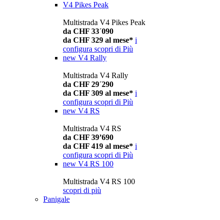
V4 Pikes Peak
Multistrada V4 Pikes Peak
da CHF 33´090
da CHF 329 al mese*
i
configura
scopri di Più
new
V4 Rally
Multistrada V4 Rally
da CHF 29´290
da CHF 309 al mese*
i
configura
scopri di Più
new
V4 RS
Multistrada V4 RS
da CHF 39’690
da CHF 419 al mese*
i
configura
scopri di Più
new
V4 RS 100
Multistrada V4 RS 100
scopri di più
Panigale