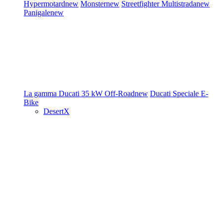
Hypermotard
new
Monster
new
Streetfighter
Multistrada
new
Panigale
new
La gamma Ducati
35 kW
Off-Road
new
Ducati Speciale
E-
Bike
DesertX