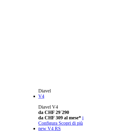
Diavel
V4
Diavel V4
da CHF 29´290
da CHF 309 al mese*
i
Configura
Scopri di più
new
V4 RS