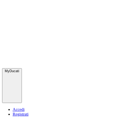
MyDucati
Accedi
Registrati