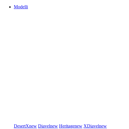
Modelli
DesertX
new
Diavel
new
Heritage
new
XDiavel
new