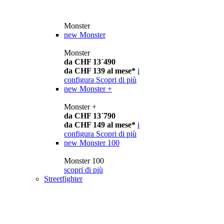
Monster
new
Monster
Monster
da CHF 13´490
da CHF 139 al mese*
i
configura
Scopri di più
new
Monster +
Monster +
da CHF 13´790
da CHF 149 al mese*
i
configura
Scopri di più
new
Monster 100
Monster 100
scopri di più
Streetfighter