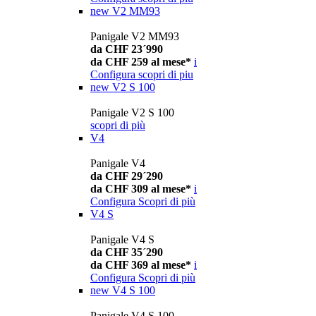
new
V2 MM93
Panigale V2 MM93
da CHF 23´990
da CHF 259 al mese*
i
Configura
scopri di piu
new
V2 S 100
Panigale V2 S 100
scopri di più
V4
Panigale V4
da CHF 29´290
da CHF 309 al mese*
i
Configura
Scopri di più
V4 S
Panigale V4 S
da CHF 35´290
da CHF 369 al mese*
i
Configura
Scopri di più
new
V4 S 100
Panigale V4 S 100