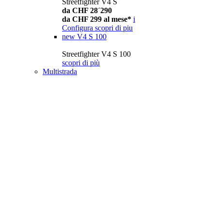
Streetfighter V4 S
da CHF 28´290
da CHF 299 al mese*
i
Configura
scopri di piu
new
V4 S 100
Streetfighter V4 S 100
scopri di più
Multistrada