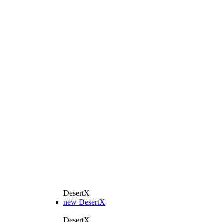
DesertX
new
DesertX
DesertX