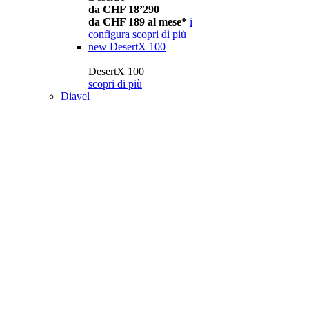
da CHF 18’290
da CHF 189 al mese*
i
configura
scopri di più
new
DesertX 100
DesertX 100
scopri di più
Diavel