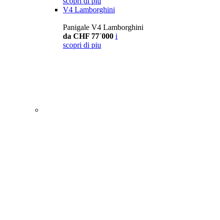
scopri di piu
V4 Lamborghini
Panigale V4 Lamborghini
da CHF 77´000
i
scopri di piu