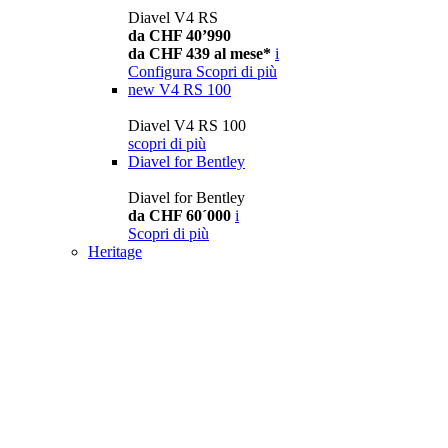
Diavel V4 RS
da CHF 40’990
da CHF 439 al mese*
i
Configura
Scopri di più
new
V4 RS 100
Diavel V4 RS 100
scopri di più
Diavel for Bentley
Diavel for Bentley
da CHF 60´000
i
Scopri di più
Heritage