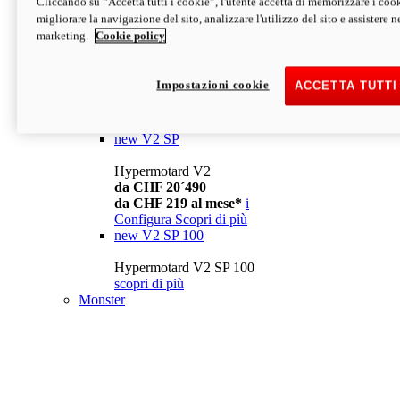
Cliccando su “Accetta tutti i cookie”, l'utente accetta di memorizzare i cook
da CHF 13´990
i
migliorare la navigazione del sito, analizzare l'utilizzo del sito e assistere ne
Configura
Scopri di più
marketing.
Cookie policy
new
V2
Hypermotard V2
Impostazioni cookie
ACCETTA TUTTI
da CHF 15´990
da CHF 169 al mese*
i
Configura
Scopri di più
new
V2 SP
Hypermotard V2
da CHF 20´490
da CHF 219 al mese*
i
Configura
Scopri di più
new
V2 SP 100
Hypermotard V2 SP 100
scopri di più
Monster