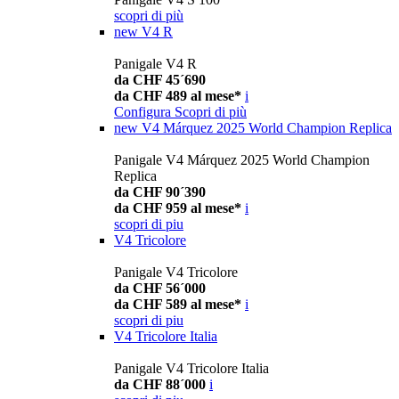
scopri di più
new
V4 R
Panigale V4 R
da CHF 45´690
da CHF 489 al mese*
i
Configura
Scopri di più
new
V4 Márquez 2025 World Champion Replica
Panigale V4 Márquez 2025 World Champion
Replica
da CHF 90´390
da CHF 959 al mese*
i
scopri di piu
V4 Tricolore
Panigale V4 Tricolore
da CHF 56´000
da CHF 589 al mese*
i
scopri di piu
V4 Tricolore Italia
Panigale V4 Tricolore Italia
da CHF 88´000
i