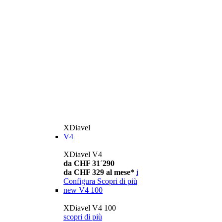
XDiavel
V4
XDiavel V4
da CHF 31´290
da CHF 329 al mese*
i
Configura
Scopri di più
new
V4 100
XDiavel V4 100
scopri di più