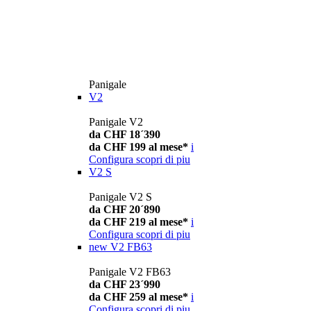
Panigale
V2
Panigale V2
da CHF 18´390
da CHF 199 al mese*
i
Configura
scopri di piu
V2 S
Panigale V2 S
da CHF 20´890
da CHF 219 al mese*
i
Configura
scopri di piu
new
V2 FB63
Panigale V2 FB63
da CHF 23´990
da CHF 259 al mese*
i
Configura
scopri di piu