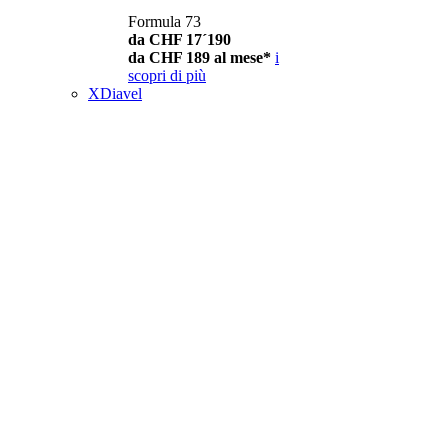
Formula 73
da CHF 17´190
da CHF 189 al mese*
i
scopri di più
XDiavel