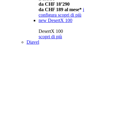
da CHF 18’290
da CHF 189 al mese*
i
configura
scopri di più
new
DesertX 100
DesertX 100
scopri di più
Diavel