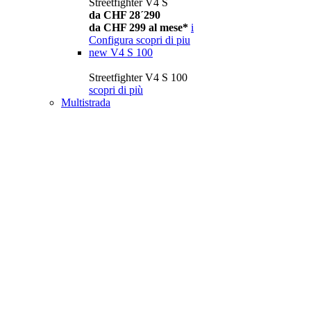
Streetfighter V4 S
da CHF 28´290
da CHF 299 al mese*
i
Configura
scopri di piu
new
V4 S 100
Streetfighter V4 S 100
scopri di più
Multistrada