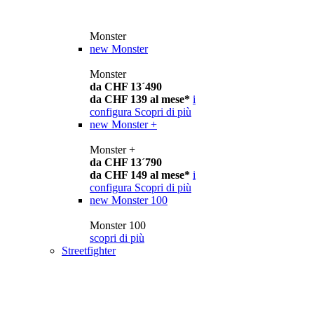
Monster
new
Monster
Monster
da CHF 13´490
da CHF 139 al mese*
i
configura
Scopri di più
new
Monster +
Monster +
da CHF 13´790
da CHF 149 al mese*
i
configura
Scopri di più
new
Monster 100
Monster 100
scopri di più
Streetfighter