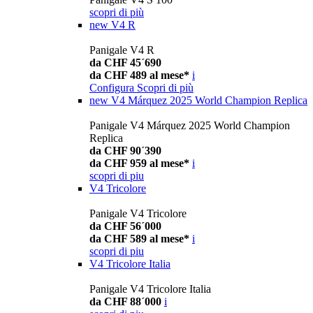
scopri di più
new
V4 R
Panigale V4 R
da CHF 45´690
da CHF 489 al mese*
i
Configura
Scopri di più
new
V4 Márquez 2025 World Champion Replica
Panigale V4 Márquez 2025 World Champion
Replica
da CHF 90´390
da CHF 959 al mese*
i
scopri di piu
V4 Tricolore
Panigale V4 Tricolore
da CHF 56´000
da CHF 589 al mese*
i
scopri di piu
V4 Tricolore Italia
Panigale V4 Tricolore Italia
da CHF 88´000
i