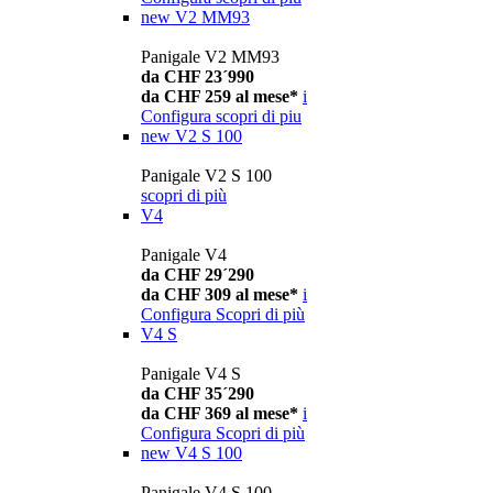
new
V2 MM93
Panigale V2 MM93
da CHF 23´990
da CHF 259 al mese*
i
Configura
scopri di piu
new
V2 S 100
Panigale V2 S 100
scopri di più
V4
Panigale V4
da CHF 29´290
da CHF 309 al mese*
i
Configura
Scopri di più
V4 S
Panigale V4 S
da CHF 35´290
da CHF 369 al mese*
i
Configura
Scopri di più
new
V4 S 100
Panigale V4 S 100