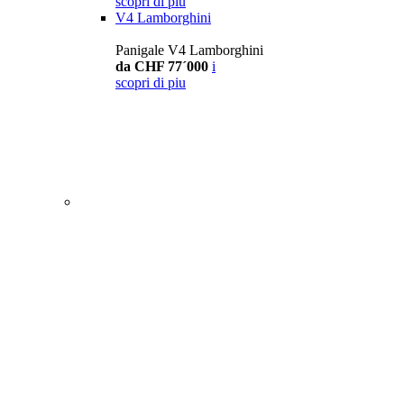
scopri di piu
V4 Lamborghini
Panigale V4 Lamborghini
da CHF 77´000
i
scopri di piu