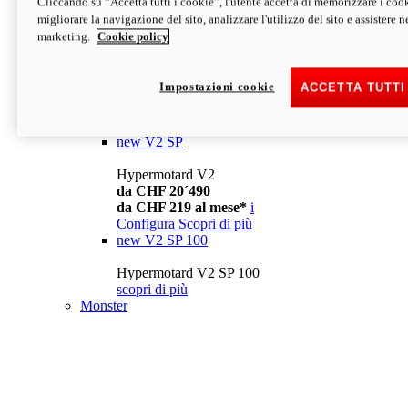
Cliccando su “Accetta tutti i cookie”, l'utente accetta di memorizzare i cook
da CHF 13´990
i
migliorare la navigazione del sito, analizzare l'utilizzo del sito e assistere ne
Configura
Scopri di più
marketing.
Cookie policy
new
V2
Hypermotard V2
Impostazioni cookie
ACCETTA TUTTI
da CHF 15´990
da CHF 169 al mese*
i
Configura
Scopri di più
new
V2 SP
Hypermotard V2
da CHF 20´490
da CHF 219 al mese*
i
Configura
Scopri di più
new
V2 SP 100
Hypermotard V2 SP 100
scopri di più
Monster