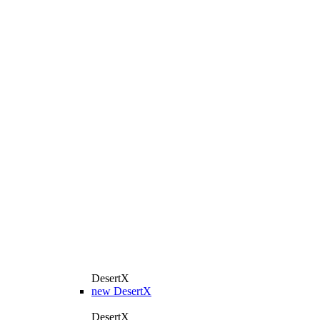
DesertX
new
DesertX
DesertX