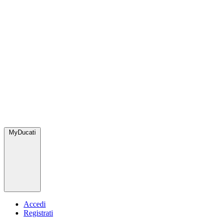
MyDucati
Accedi
Registrati