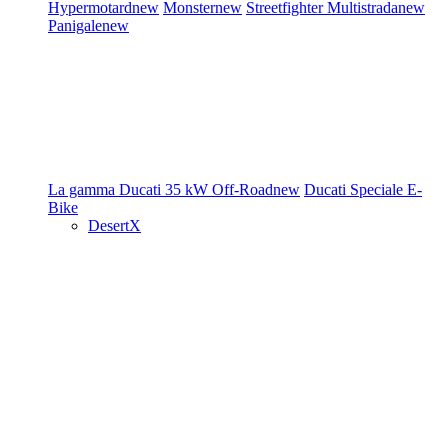
Hypermotard
new
Monster
new
Streetfighter
Multistrada
new
Panigale
new
La gamma Ducati
35 kW
Off-Road
new
Ducati Speciale
E-
Bike
DesertX