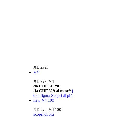
XDiavel
V4
XDiavel V4
da CHF 31´290
da CHF 329 al mese*
i
Configura
Scopri di più
new
V4 100
XDiavel V4 100
scopri di più