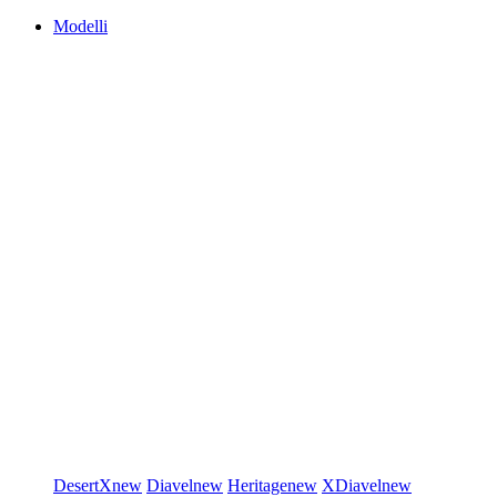
Modelli
DesertX
new
Diavel
new
Heritage
new
XDiavel
new