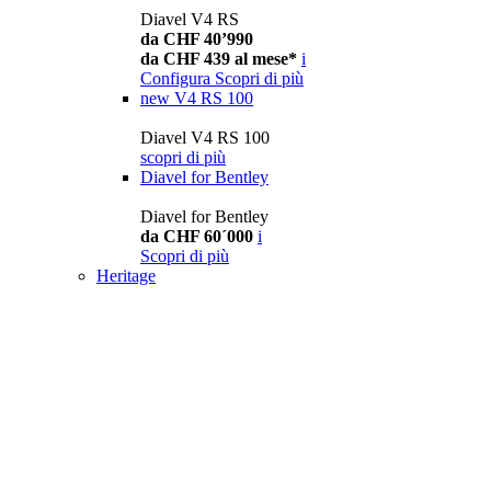
Diavel V4 RS
da CHF 40’990
da CHF 439 al mese*
i
Configura
Scopri di più
new
V4 RS 100
Diavel V4 RS 100
scopri di più
Diavel for Bentley
Diavel for Bentley
da CHF 60´000
i
Scopri di più
Heritage