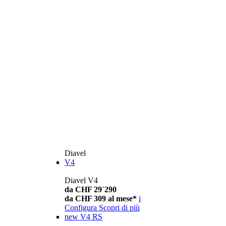
Diavel
V4
Diavel V4
da CHF 29´290
da CHF 309 al mese*
i
Configura
Scopri di più
new
V4 RS