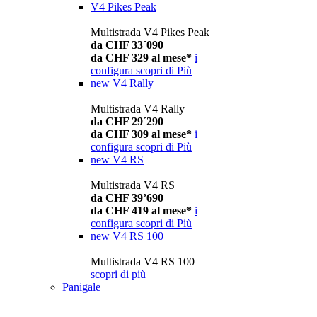
V4 Pikes Peak
Multistrada V4 Pikes Peak
da CHF 33´090
da CHF 329 al mese*
i
configura
scopri di Più
new
V4 Rally
Multistrada V4 Rally
da CHF 29´290
da CHF 309 al mese*
i
configura
scopri di Più
new
V4 RS
Multistrada V4 RS
da CHF 39’690
da CHF 419 al mese*
i
configura
scopri di Più
new
V4 RS 100
Multistrada V4 RS 100
scopri di più
Panigale