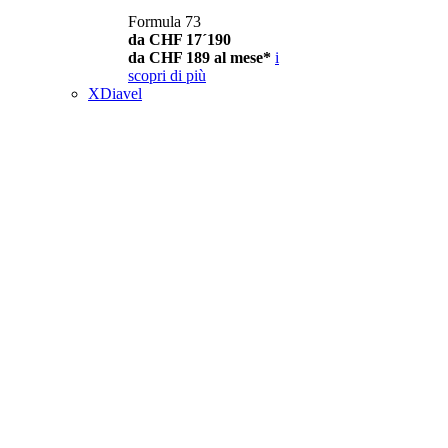
Formula 73
da CHF 17´190
da CHF 189 al mese*
i
scopri di più
XDiavel