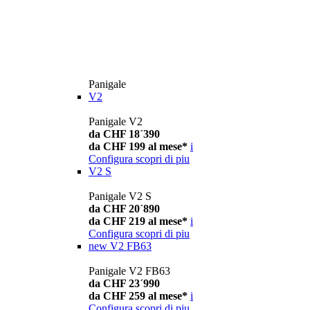
Panigale
V2
Panigale V2
da CHF 18´390
da CHF 199 al mese*
i
Configura
scopri di piu
V2 S
Panigale V2 S
da CHF 20´890
da CHF 219 al mese*
i
Configura
scopri di piu
new
V2 FB63
Panigale V2 FB63
da CHF 23´990
da CHF 259 al mese*
i
Configura
scopri di piu