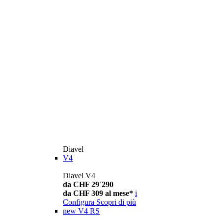
Diavel
V4
Diavel V4
da CHF 29´290
da CHF 309 al mese*
i
Configura
Scopri di più
new
V4 RS