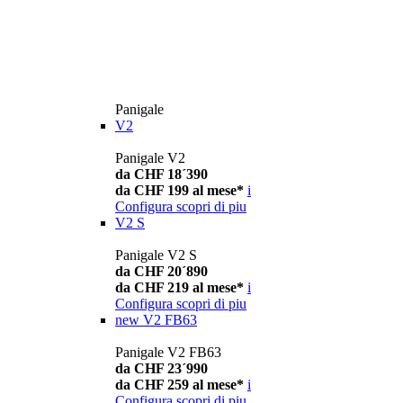
Panigale
V2
Panigale V2
da CHF 18´390
da CHF 199 al mese*
i
Configura
scopri di piu
V2 S
Panigale V2 S
da CHF 20´890
da CHF 219 al mese*
i
Configura
scopri di piu
new
V2 FB63
Panigale V2 FB63
da CHF 23´990
da CHF 259 al mese*
i
Configura
scopri di piu