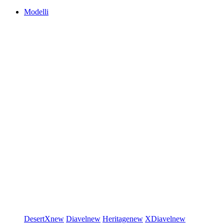
Modelli
DesertX
new
Diavel
new
Heritage
new
XDiavel
new