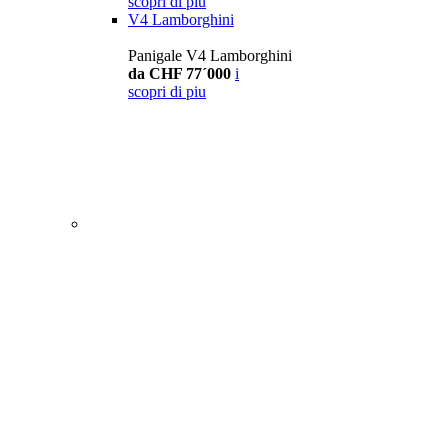
scopri di piu
V4 Lamborghini
Panigale V4 Lamborghini
da CHF 77´000
i
scopri di piu