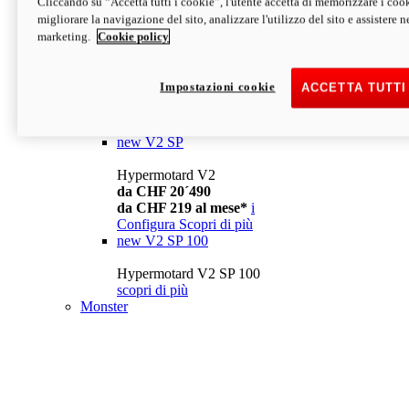
Cliccando su “Accetta tutti i cookie”, l'utente accetta di memorizzare i cook
da CHF 13´990
i
migliorare la navigazione del sito, analizzare l'utilizzo del sito e assistere ne
Configura
Scopri di più
marketing.
Cookie policy
new
V2
Hypermotard V2
Impostazioni cookie
ACCETTA TUTTI
da CHF 15´990
da CHF 169 al mese*
i
Configura
Scopri di più
new
V2 SP
Hypermotard V2
da CHF 20´490
da CHF 219 al mese*
i
Configura
Scopri di più
new
V2 SP 100
Hypermotard V2 SP 100
scopri di più
Monster