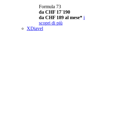
Formula 73
da CHF 17´190
da CHF 189 al mese*
i
scopri di più
XDiavel