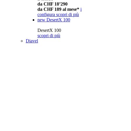
da CHF 18’290
da CHF 189 al mese*
i
configura
scopri di più
new
DesertX 100
DesertX 100
scopri di più
Diavel