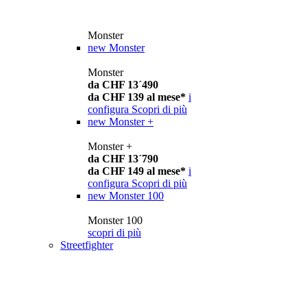
Monster
new
Monster
Monster
da CHF 13´490
da CHF 139 al mese*
i
configura
Scopri di più
new
Monster +
Monster +
da CHF 13´790
da CHF 149 al mese*
i
configura
Scopri di più
new
Monster 100
Monster 100
scopri di più
Streetfighter