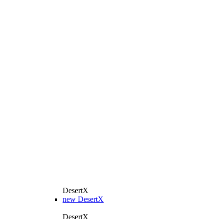
DesertX
new
DesertX
DesertX