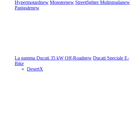
Hypermotard
new
Monster
new
Streetfighter
Multistrada
new
Panigale
new
La gamma Ducati
35 kW
Off-Road
new
Ducati Speciale
E-
Bike
DesertX