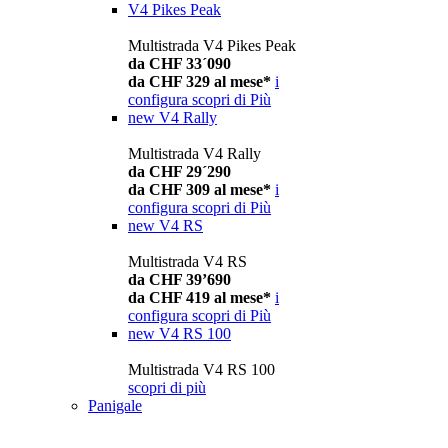
V4 Pikes Peak
Multistrada V4 Pikes Peak
da CHF 33´090
da CHF 329 al mese*
i
configura
scopri di Più
new
V4 Rally
Multistrada V4 Rally
da CHF 29´290
da CHF 309 al mese*
i
configura
scopri di Più
new
V4 RS
Multistrada V4 RS
da CHF 39’690
da CHF 419 al mese*
i
configura
scopri di Più
new
V4 RS 100
Multistrada V4 RS 100
scopri di più
Panigale