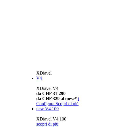
XDiavel
V4
XDiavel V4
da CHF 31´290
da CHF 329 al mese*
i
Configura
Scopri di più
new
V4 100
XDiavel V4 100
scopri di più