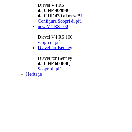
Diavel V4 RS
da CHF 40’990
da CHF 439 al mese*
i
Configura
Scopri di più
new
V4 RS 100
Diavel V4 RS 100
scopri di più
Diavel for Bentley
Diavel for Bentley
da CHF 60´000
i
Scopri di più
Heritage