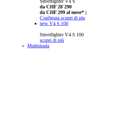
Streetfighter V4 S
da CHF 28´290
da CHF 299 al mese*
i
Configura
scopri di piu
new
V4 S 100
Streetfighter V4 S 100
scopri di più
Multistrada