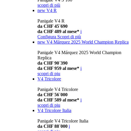
scopri di più
new
V4 R
Panigale V4 R
da CHF 45´690
da CHF 489 al mese*
i
Configura
Scopri di più
new
V4 Márquez 2025 World Champion Replica
Panigale V4 Márquez 2025 World Champion
Replica
da CHF 90´390
da CHF 959 al mese*
i
scopri di piu
V4 Tricolore
Panigale V4 Tricolore
da CHF 56´000
da CHF 589 al mese*
i
scopri di piu
V4 Tricolore Italia
Panigale V4 Tricolore Italia
da CHF 88´000
i