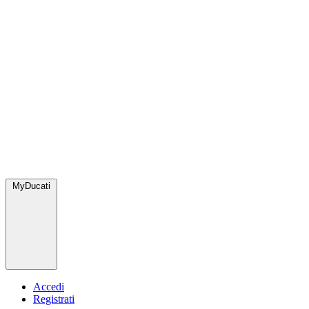
MyDucati
Accedi
Registrati