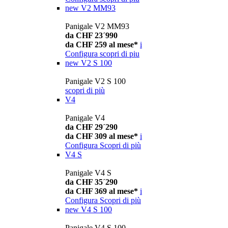
new
V2 MM93
Panigale V2 MM93
da CHF 23´990
da CHF 259 al mese*
i
Configura
scopri di piu
new
V2 S 100
Panigale V2 S 100
scopri di più
V4
Panigale V4
da CHF 29´290
da CHF 309 al mese*
i
Configura
Scopri di più
V4 S
Panigale V4 S
da CHF 35´290
da CHF 369 al mese*
i
Configura
Scopri di più
new
V4 S 100
Panigale V4 S 100