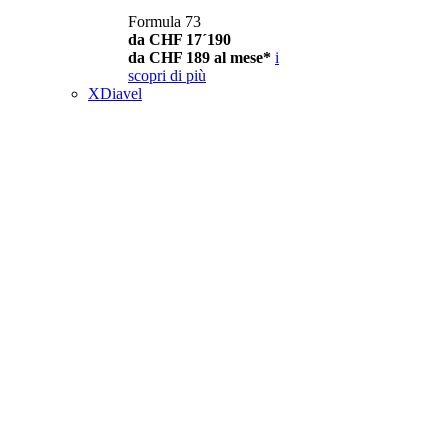
Formula 73
da CHF 17´190
da CHF 189 al mese*
i
scopri di più
XDiavel