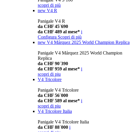
scopri di più
new
V4 R
Panigale V4 R
da CHF 45´690
da CHF 489 al mese*
i
Configura
Scopri di più
new
V4 Márquez 2025 World Champion Replica
Panigale V4 Márquez 2025 World Champion
Replica
da CHF 90´390
da CHF 959 al mese*
i
scopri di piu
V4 Tricolore
Panigale V4 Tricolore
da CHF 56´000
da CHF 589 al mese*
i
scopri di piu
V4 Tricolore Italia
Panigale V4 Tricolore Italia
da CHF 88´000
i