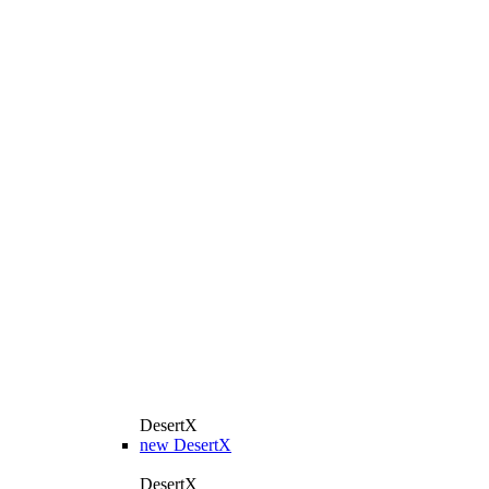
DesertX
new
DesertX
DesertX