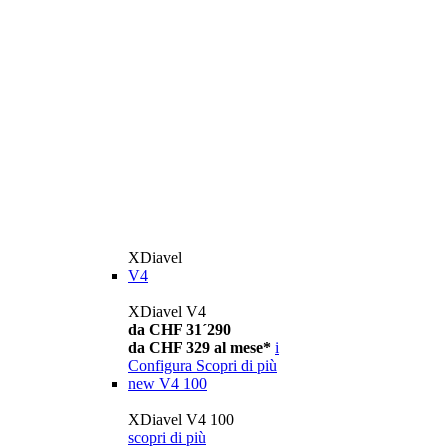
XDiavel
V4
XDiavel V4
da CHF 31´290
da CHF 329 al mese*
i
Configura
Scopri di più
new
V4 100
XDiavel V4 100
scopri di più