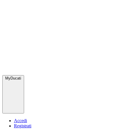
MyDucati
Accedi
Registrati