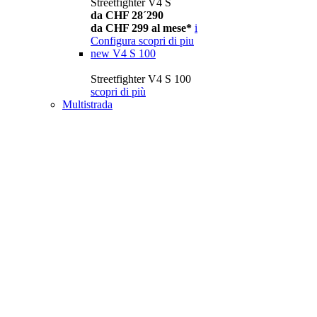
Streetfighter V4 S
da CHF 28´290
da CHF 299 al mese*
i
Configura
scopri di piu
new
V4 S 100
Streetfighter V4 S 100
scopri di più
Multistrada