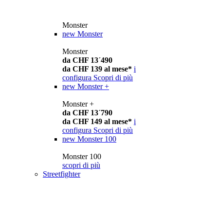
Monster
new
Monster
Monster
da CHF 13´490
da CHF 139 al mese*
i
configura
Scopri di più
new
Monster +
Monster +
da CHF 13´790
da CHF 149 al mese*
i
configura
Scopri di più
new
Monster 100
Monster 100
scopri di più
Streetfighter