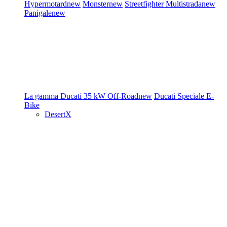
Hypermotard
new
Monster
new
Streetfighter
Multistrada
new
Panigale
new
La gamma Ducati
35 kW
Off-Road
new
Ducati Speciale
E-
Bike
DesertX