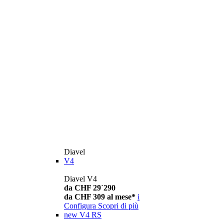
Diavel
V4
Diavel V4
da CHF 29´290
da CHF 309 al mese*
i
Configura
Scopri di più
new
V4 RS