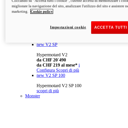
Cliccando su “Accetta tutti i cookie”, l'utente accetta di memorizzare i cook
da CHF 13´990
i
migliorare la navigazione del sito, analizzare l'utilizzo del sito e assistere ne
Configura
Scopri di più
marketing.
Cookie policy
new
V2
Hypermotard V2
Impostazioni cookie
ACCETTA TUTTI
da CHF 15´990
da CHF 169 al mese*
i
Configura
Scopri di più
new
V2 SP
Hypermotard V2
da CHF 20´490
da CHF 219 al mese*
i
Configura
Scopri di più
new
V2 SP 100
Hypermotard V2 SP 100
scopri di più
Monster