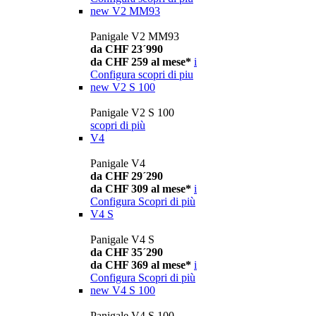
new
V2 MM93
Panigale V2 MM93
da CHF 23´990
da CHF 259 al mese*
i
Configura
scopri di piu
new
V2 S 100
Panigale V2 S 100
scopri di più
V4
Panigale V4
da CHF 29´290
da CHF 309 al mese*
i
Configura
Scopri di più
V4 S
Panigale V4 S
da CHF 35´290
da CHF 369 al mese*
i
Configura
Scopri di più
new
V4 S 100
Panigale V4 S 100