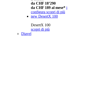
da CHF 18’290
da CHF 189 al mese*
i
configura
scopri di più
new
DesertX 100
DesertX 100
scopri di più
Diavel