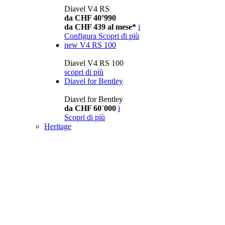
Diavel V4 RS
da CHF 40’990
da CHF 439 al mese*
i
Configura
Scopri di più
new
V4 RS 100
Diavel V4 RS 100
scopri di più
Diavel for Bentley
Diavel for Bentley
da CHF 60´000
i
Scopri di più
Heritage