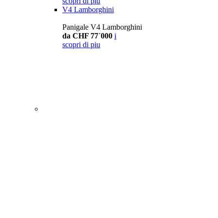
scopri di piu
V4 Lamborghini
Panigale V4 Lamborghini
da CHF 77´000
i
scopri di piu