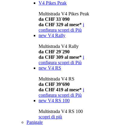
V4 Pikes Peak
Multistrada V4 Pikes Peak
da CHF 33´090
da CHF 329 al mese*
i
configura
scopri di Più
new
V4 Rally
Multistrada V4 Rally
da CHF 29´290
da CHF 309 al mese*
i
configura
scopri di Più
new
V4 RS
Multistrada V4 RS
da CHF 39’690
da CHF 419 al mese*
i
configura
scopri di Più
new
V4 RS 100
Multistrada V4 RS 100
scopri di più
Panigale