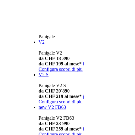
Panigale
V2
Panigale V2
da CHF 18´390
da CHF 199 al mese*
i
Configura
scopri di piu
V2 S
Panigale V2 S
da CHF 20´890
da CHF 219 al mese*
i
Configura
scopri di piu
new
V2 FB63
Panigale V2 FB63
da CHF 23´990
da CHF 259 al mese*
i
Configura
scopri di piu