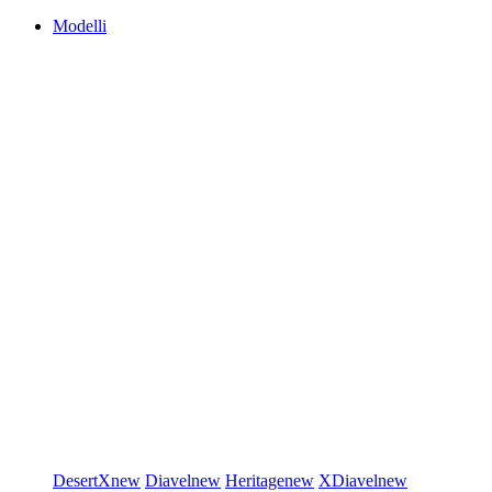
Modelli
DesertX
new
Diavel
new
Heritage
new
XDiavel
new