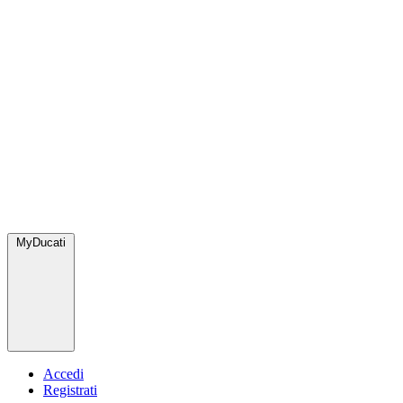
MyDucati
Accedi
Registrati