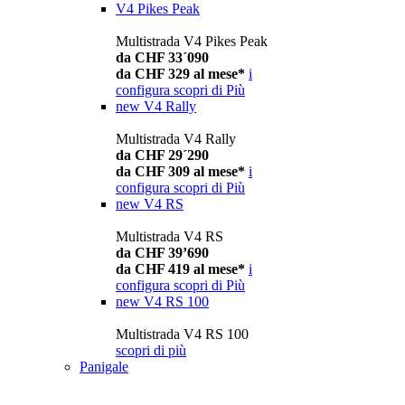
V4 Pikes Peak
Multistrada V4 Pikes Peak
da CHF 33´090
da CHF 329 al mese*
i
configura
scopri di Più
new
V4 Rally
Multistrada V4 Rally
da CHF 29´290
da CHF 309 al mese*
i
configura
scopri di Più
new
V4 RS
Multistrada V4 RS
da CHF 39’690
da CHF 419 al mese*
i
configura
scopri di Più
new
V4 RS 100
Multistrada V4 RS 100
scopri di più
Panigale