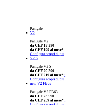
Panigale
V2
Panigale V2
da CHF 18´390
da CHF 199 al mese*
i
Configura
scopri di piu
V2 S
Panigale V2 S
da CHF 20´890
da CHF 219 al mese*
i
Configura
scopri di piu
new
V2 FB63
Panigale V2 FB63
da CHF 23´990
da CHF 259 al mese*
i
Configura
scopri di piu