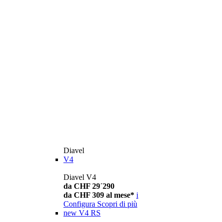
Diavel
V4
Diavel V4
da CHF 29´290
da CHF 309 al mese*
i
Configura
Scopri di più
new
V4 RS