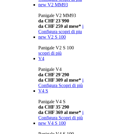
new
V2 MM93
Panigale V2 MM93
da CHF 23´990
da CHF 259 al mese*
i
Configura
scopri di piu
new
V2 S 100
Panigale V2 S 100
scopri di più
V4
Panigale V4
da CHF 29´290
da CHF 309 al mese*
i
Configura
Scopri di più
V4 S
Panigale V4 S
da CHF 35´290
da CHF 369 al mese*
i
Configura
Scopri di più
new
V4 S 100
Panigale V4 S 100