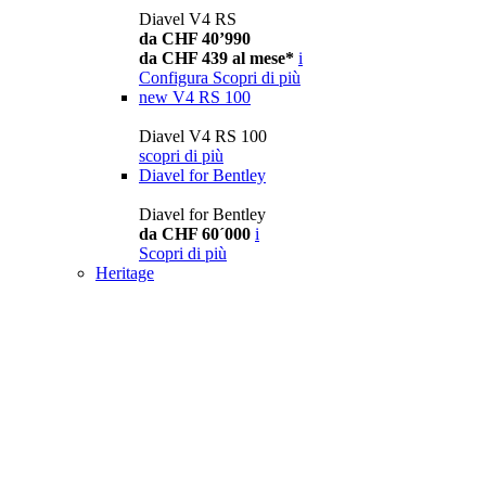
Diavel V4 RS
da CHF 40’990
da CHF 439 al mese*
i
Configura
Scopri di più
new
V4 RS 100
Diavel V4 RS 100
scopri di più
Diavel for Bentley
Diavel for Bentley
da CHF 60´000
i
Scopri di più
Heritage