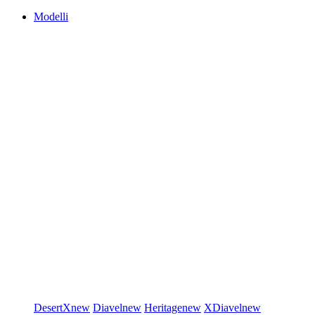
Modelli
DesertX
new
Diavel
new
Heritage
new
XDiavel
new