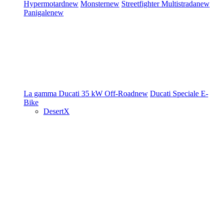
Hypermotard
new
Monster
new
Streetfighter
Multistrada
new
Panigale
new
La gamma Ducati
35 kW
Off-Road
new
Ducati Speciale
E-
Bike
DesertX