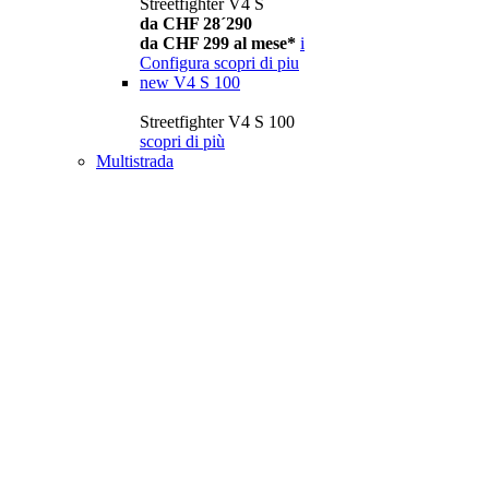
Streetfighter V4 S
da CHF 28´290
da CHF 299 al mese*
i
Configura
scopri di piu
new
V4 S 100
Streetfighter V4 S 100
scopri di più
Multistrada