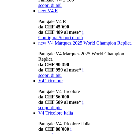
scopri di più
new
V4 R
Panigale V4 R
da CHF 45´690
da CHF 489 al mese*
i
Configura
Scopri di più
new
V4 Márquez 2025 World Champion Replica
Panigale V4 Márquez 2025 World Champion
Replica
da CHF 90´390
da CHF 959 al mese*
i
scopri di piu
V4 Tricolore
Panigale V4 Tricolore
da CHF 56´000
da CHF 589 al mese*
i
scopri di piu
V4 Tricolore Italia
Panigale V4 Tricolore Italia
da CHF 88´000
i