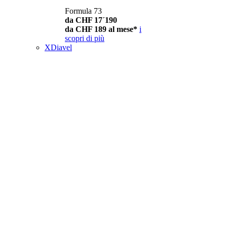
Formula 73
da CHF 17´190
da CHF 189 al mese*
i
scopri di più
XDiavel