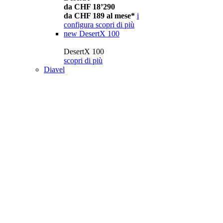
da CHF 18’290
da CHF 189 al mese*
i
configura
scopri di più
new
DesertX 100
DesertX 100
scopri di più
Diavel