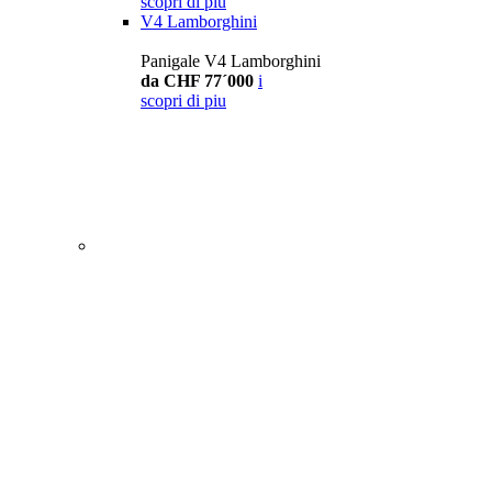
scopri di piu
V4 Lamborghini
Panigale V4 Lamborghini
da CHF 77´000
i
scopri di piu