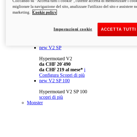
Cliccando su “Accetta tutti i cookie”, l'utente accetta di memorizzare i cook
da CHF 13´990
i
migliorare la navigazione del sito, analizzare l'utilizzo del sito e assistere ne
Configura
Scopri di più
marketing.
Cookie policy
new
V2
Hypermotard V2
Impostazioni cookie
ACCETTA TUTTI
da CHF 15´990
da CHF 169 al mese*
i
Configura
Scopri di più
new
V2 SP
Hypermotard V2
da CHF 20´490
da CHF 219 al mese*
i
Configura
Scopri di più
new
V2 SP 100
Hypermotard V2 SP 100
scopri di più
Monster