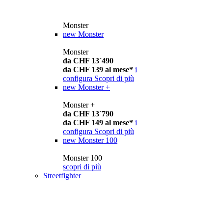
Monster
new
Monster
Monster
da CHF 13´490
da CHF 139 al mese*
i
configura
Scopri di più
new
Monster +
Monster +
da CHF 13´790
da CHF 149 al mese*
i
configura
Scopri di più
new
Monster 100
Monster 100
scopri di più
Streetfighter