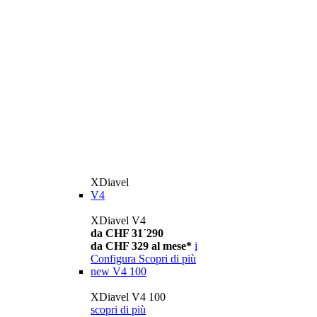
XDiavel
V4
XDiavel V4
da CHF 31´290
da CHF 329 al mese*
i
Configura
Scopri di più
new
V4 100
XDiavel V4 100
scopri di più