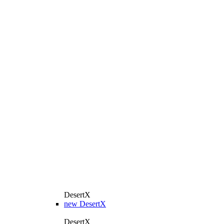
DesertX
new
DesertX
DesertX