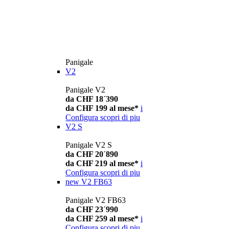
Panigale
V2
Panigale V2
da CHF 18´390
da CHF 199 al mese*
i
Configura
scopri di piu
V2 S
Panigale V2 S
da CHF 20´890
da CHF 219 al mese*
i
Configura
scopri di piu
new
V2 FB63
Panigale V2 FB63
da CHF 23´990
da CHF 259 al mese*
i
Configura
scopri di piu