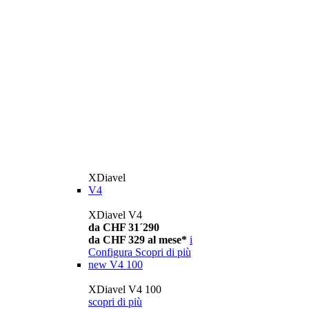
XDiavel
V4
XDiavel V4
da CHF 31´290
da CHF 329 al mese*
i
Configura
Scopri di più
new
V4 100
XDiavel V4 100
scopri di più