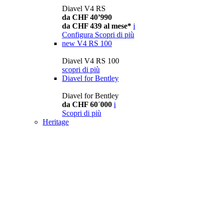
Diavel V4 RS
da CHF 40’990
da CHF 439 al mese*
i
Configura
Scopri di più
new
V4 RS 100
Diavel V4 RS 100
scopri di più
Diavel for Bentley
Diavel for Bentley
da CHF 60´000
i
Scopri di più
Heritage