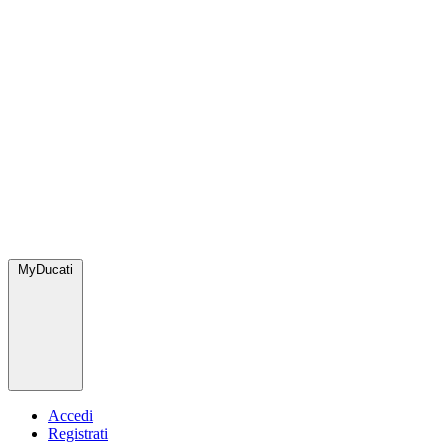
MyDucati
Accedi
Registrati