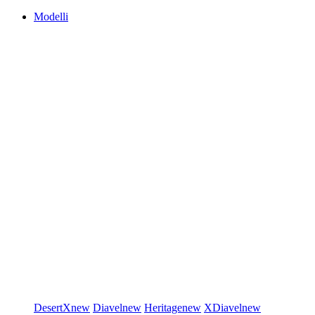
Modelli
DesertX
new
Diavel
new
Heritage
new
XDiavel
new