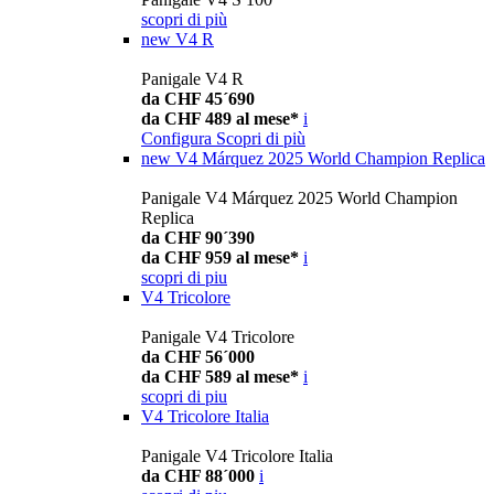
scopri di più
new
V4 R
Panigale V4 R
da CHF 45´690
da CHF 489 al mese*
i
Configura
Scopri di più
new
V4 Márquez 2025 World Champion Replica
Panigale V4 Márquez 2025 World Champion
Replica
da CHF 90´390
da CHF 959 al mese*
i
scopri di piu
V4 Tricolore
Panigale V4 Tricolore
da CHF 56´000
da CHF 589 al mese*
i
scopri di piu
V4 Tricolore Italia
Panigale V4 Tricolore Italia
da CHF 88´000
i