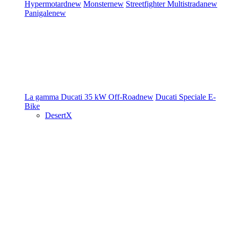
Hypermotard
new
Monster
new
Streetfighter
Multistrada
new
Panigale
new
La gamma Ducati
35 kW
Off-Road
new
Ducati Speciale
E-
Bike
DesertX