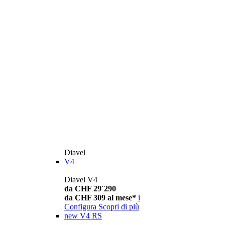
Diavel
V4
Diavel V4
da CHF 29´290
da CHF 309 al mese*
i
Configura
Scopri di più
new
V4 RS