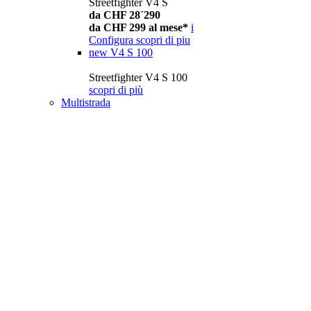
Streetfighter V4 S
da CHF 28´290
da CHF 299 al mese*
i
Configura
scopri di piu
new
V4 S 100
Streetfighter V4 S 100
scopri di più
Multistrada