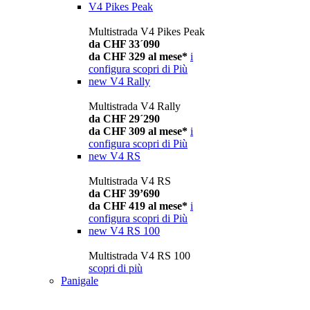
V4 Pikes Peak
Multistrada V4 Pikes Peak
da CHF 33´090
da CHF 329 al mese*
i
configura
scopri di Più
new
V4 Rally
Multistrada V4 Rally
da CHF 29´290
da CHF 309 al mese*
i
configura
scopri di Più
new
V4 RS
Multistrada V4 RS
da CHF 39’690
da CHF 419 al mese*
i
configura
scopri di Più
new
V4 RS 100
Multistrada V4 RS 100
scopri di più
Panigale