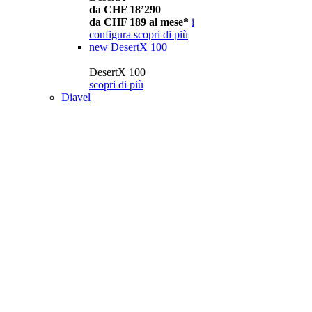
da CHF 18’290
da CHF 189 al mese*
i
configura
scopri di più
new
DesertX 100
DesertX 100
scopri di più
Diavel