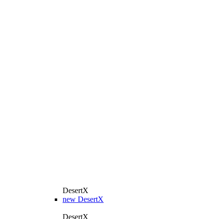
DesertX
new
DesertX
DesertX