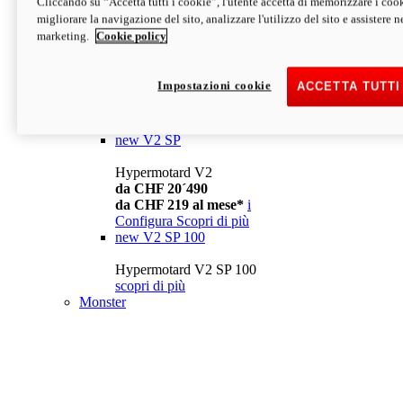
Cliccando su “Accetta tutti i cookie”, l'utente accetta di memorizzare i cook
da CHF 13´990
i
migliorare la navigazione del sito, analizzare l'utilizzo del sito e assistere ne
Configura
Scopri di più
marketing.
Cookie policy
new
V2
Hypermotard V2
Impostazioni cookie
ACCETTA TUTTI
da CHF 15´990
da CHF 169 al mese*
i
Configura
Scopri di più
new
V2 SP
Hypermotard V2
da CHF 20´490
da CHF 219 al mese*
i
Configura
Scopri di più
new
V2 SP 100
Hypermotard V2 SP 100
scopri di più
Monster