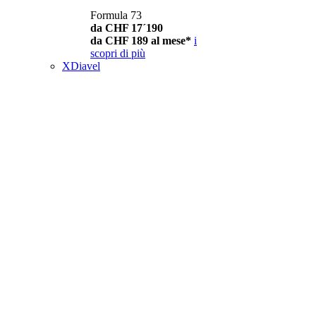
Formula 73
da CHF 17´190
da CHF 189 al mese*
i
scopri di più
XDiavel