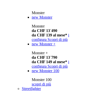
Monster
new
Monster
Monster
da CHF 13´490
da CHF 139 al mese*
i
configura
Scopri di più
new
Monster +
Monster +
da CHF 13´790
da CHF 149 al mese*
i
configura
Scopri di più
new
Monster 100
Monster 100
scopri di più
Streetfighter