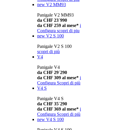
new
V2 MM93
Panigale V2 MM93
da CHF 23´990
da CHF 259 al mese*
i
Configura
scopri di piu
new
V2 S 100
Panigale V2 S 100
scopri di più
V4
Panigale V4
da CHF 29´290
da CHF 309 al mese*
i
Configura
Scopri di più
V4 S
Panigale V4 S
da CHF 35´290
da CHF 369 al mese*
i
Configura
Scopri di più
new
V4 S 100
Panigale V4 S 100