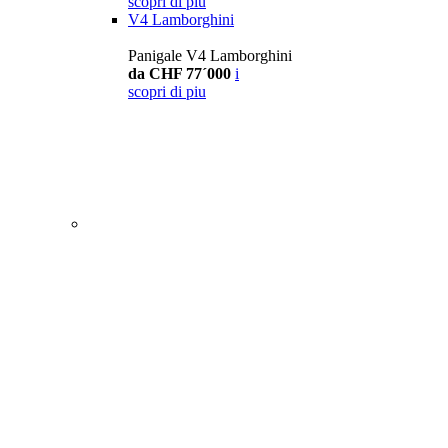
scopri di piu
V4 Lamborghini
Panigale V4 Lamborghini
da CHF 77´000
i
scopri di piu